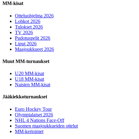
MM-kisat
Otteluohjelma 2026
Lohkot 2026
Tulokset 2026
TV 2026
Pudotuspelit 2026
Liput 2026
Maajoukkueet 2026
Muut MM-turnaukset
U20 MM-kisat
U18 MM-kisat
Naisten MM-kisat
Jääkiekkoturnaukset
Euro Hockey Tour
Olympialaiset 2026
NHL 4 Nations Face-Off
Suomen maajoukkueiden ottelut
MM-kertoimet