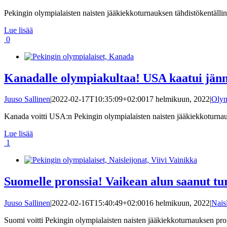
Pekingin olympialaisten naisten jääkiekkoturnauksen tähdistökentälline
Lue lisää
0
Kanadalle olympiakultaa! USA kaatui jänni
Juuso Sallinen
|
2022-02-17T10:35:09+02:00
17 helmikuun, 2022
|
Olym
Kanada voitti USA:n Pekingin olympialaisten naisten jääkiekkoturnauks
Lue lisää
1
Suomelle pronssia! Vaikean alun saanut tur
Juuso Sallinen
|
2022-02-16T15:40:49+02:00
16 helmikuun, 2022
|
Nais
Suomi voitti Pekingin olympialaisten naisten jääkiekkoturnauksen prons