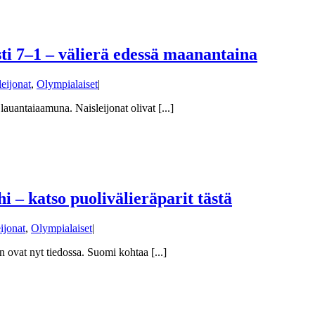
ti 7–1 – välierä edessä maanantaina
leijonat
,
Olympialaiset
|
auantaiaamuna. Naisleijonat olivat [...]
 – katso puolivälieräparit tästä
ijonat
,
Olympialaiset
|
 ovat nyt tiedossa. Suomi kohtaa [...]