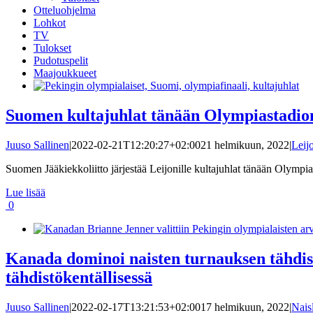
Otteluohjelma
Lohkot
TV
Tulokset
Pudotuspelit
Maajoukkueet
Suomen kultajuhlat tänään Olympiastadionil
Juuso Sallinen
|
2022-02-21T12:20:27+02:00
21 helmikuun, 2022
|
Leij
Suomen Jääkiekkoliitto järjestää Leijonille kultajuhlat tänään Olympiast
Lue lisää
0
Kanada dominoi naisten turnauksen tähdis
tähdistökentällisessä
Juuso Sallinen
|
2022-02-17T13:21:53+02:00
17 helmikuun, 2022
|
Nais