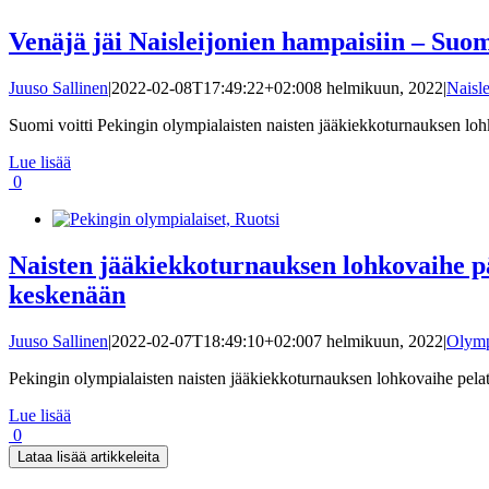
Venäjä jäi Naisleijonien hampaisiin – Suom
Juuso Sallinen
|
2022-02-08T17:49:22+02:00
8 helmikuun, 2022
|
Naisle
Suomi voitti Pekingin olympialaisten naisten jääkiekkoturnauksen lohk
Lue lisää
0
Naisten jääkiekkoturnauksen lohkovaihe p
keskenään
Juuso Sallinen
|
2022-02-07T18:49:10+02:00
7 helmikuun, 2022
|
Olymp
Pekingin olympialaisten naisten jääkiekkoturnauksen lohkovaihe pela
Lue lisää
0
Lataa lisää artikkeleita