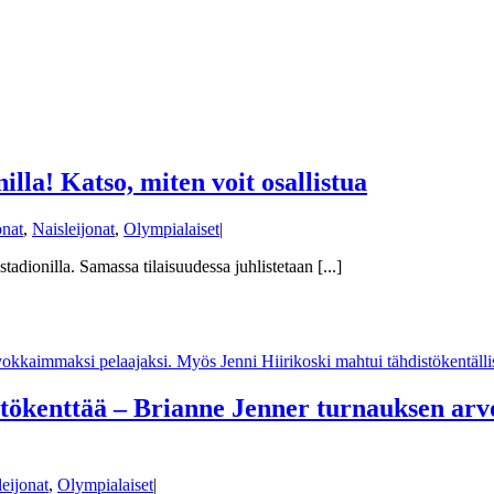
la! Katso, miten voit osallistua
onat
,
Naisleijonat
,
Olympialaiset
|
adionilla. Samassa tilaisuudessa juhlistetaan [...]
tökenttää – Brianne Jenner turnauksen arvo
leijonat
,
Olympialaiset
|