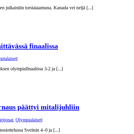
n julkaistiin torstaiaamuna. Kanada vei neljä [...]
ttävässä finaalissa
pialaiset
|
en olympiafinaalissa 3-2 ja [...]
naus päättyi mitalijuhliin
leijonat
,
Olympialaiset
|
siottelussa Sveitsin 4–0 ja [...]