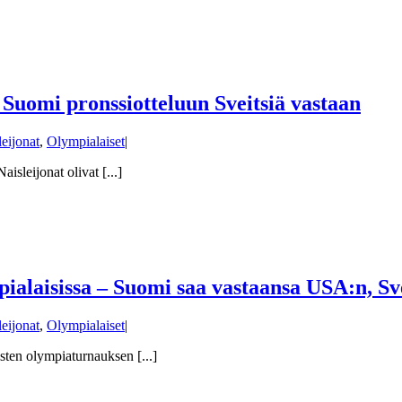
– Suomi pronssiotteluun Sveitsiä vastaan
leijonat
,
Olympialaiset
|
sleijonat olivat [...]
mpialaisissa – Suomi saa vastaansa USA:n, S
leijonat
,
Olympialaiset
|
ten olympiaturnauksen [...]