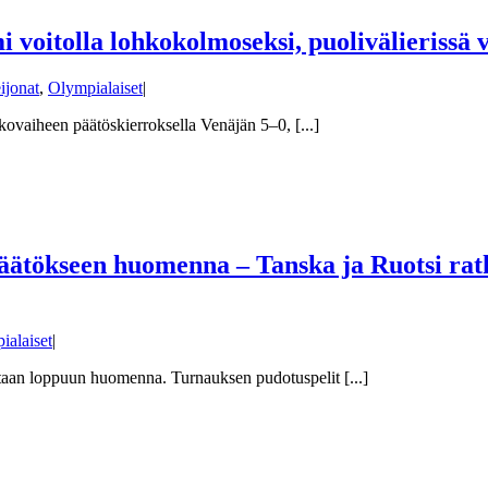
i voitolla lohkokolmoseksi, puolivälierissä 
ijonat
,
Olympialaiset
|
ovaiheen päätöskierroksella Venäjän 5–0, [...]
äätökseen huomenna – Tanska ja Ruotsi rat
ialaiset
|
taan loppuun huomenna. Turnauksen pudotuspelit [...]