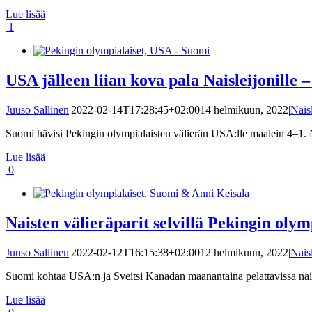
Lue lisää
1
USA jälleen liian kova pala Naisleijonille 
Juuso Sallinen
|
2022-02-14T17:28:45+02:00
14 helmikuun, 2022
|
Nais
Suomi hävisi Pekingin olympialaisten välierän USA:lle maalein 4–1. Nai
Lue lisää
0
Naisten välieräparit selvillä Pekingin oly
Juuso Sallinen
|
2022-02-12T16:15:38+02:00
12 helmikuun, 2022
|
Nais
Suomi kohtaa USA:n ja Sveitsi Kanadan maanantaina pelattavissa nais
Lue lisää