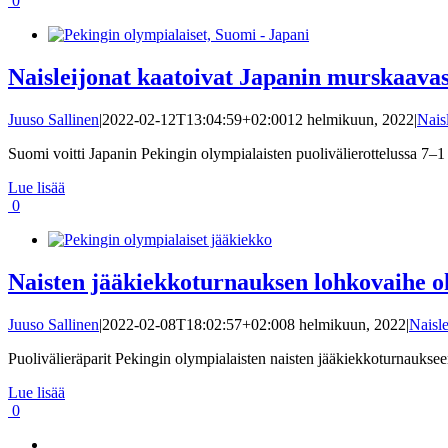
0
Naisleijonat kaatoivat Japanin murskaavas
Juuso Sallinen
|
2022-02-12T13:04:59+02:00
12 helmikuun, 2022
|
Nais
Suomi voitti Japanin Pekingin olympialaisten puolivälierottelussa 7–1 l
Lue lisää
0
Naisten jääkiekkoturnauksen lohkovaihe ohi
Juuso Sallinen
|
2022-02-08T18:02:57+02:00
8 helmikuun, 2022
|
Naisle
Puolivälieräparit Pekingin olympialaisten naisten jääkiekkoturnaukseen
Lue lisää
0