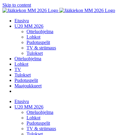
Skip to content
Etusivu
U20 MM 2026
Otteluohjelma
Lohkot
Pudotuspelit
TV & striimaus
Tulokset
Otteluohjelma
Lohkot
TV
Tulokset
Pudotuspelit
Maajoukkueet
Etusivu
U20 MM 2026
Otteluohjelma
Lohkot
Pudotuspelit
TV & striimaus
Tulokset