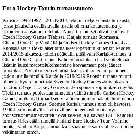
Euro Hockey Tourin turnausmuoto
Kausina 1996/1997 – 2013/2014 pelattiin neljä erilaista turnausta,
joissa jokaisella osallistuvalla maalla oli oma kotiareenansa ja
jokainen maa isännöi otteluita. Nämä turnaukset olivat seuraavat:
Czech Hockey Games Tšekissä, Karjala-turnaus Suomessa,
Channel One Cup Venäjällä ja Oddset Hockey Games Ruotsissa.
Ruotsalaiset ja tšekkiläiset turnaukset lopetettiin kuitenkin kauden
2014/2015 alkaessa, jolloin päätettiin pitää vain Karjala-turnaus ja
Channel One Cup -turnaus. Kahden turnauksen lisäksi ohjelmaan
lisättiin kuusi maaottelukohtaamista korvaamaan pois jääneet
turnaukset. Nyt alkuperäiset turnaukset ovat kuitenkin palanneet,
joskin uusilla nimillä. Kaudella 2018/2019 Ruotsin turnaus muutti
nimensä hyvin tunnetusta Sweden Hockey Games -turnauksesta
muotoon Beijer Hockey Games uuden sponsorisopimuksen myötä.
Tšekin turnaus puolestaan tunnettiin välillä nimellä Carlson Hockey
Games, mutta nyt turnauksen virallinen nimi on palautettu muotoon
Czech Hockey Games. Suomen Karjala-turnaus nimi oli käytössä
1990-luvun puolivälistä aina viime kauteen asti, mutta nyt
sponsorisopimusneuvottelut ovat kesken ja alkavalla EHT-kaudella
turnaus järjestetään nimellä Finland Euro Hockey Tour. Voimme
odottaa vanhan Karjala-turnauksen saavan jossain vaiheessa uuden
vakiintunen nimen.