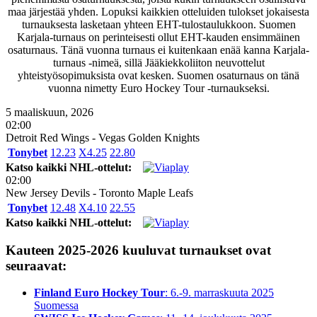
maa järjestää yhden. Lopuksi kaikkien otteluiden tulokset jokaisesta
turnauksesta lasketaan yhteen EHT-tulostaulukkoon. Suomen
Karjala-turnaus on perinteisesti ollut EHT-kauden ensimmäinen
osaturnaus. Tänä vuonna turnaus ei kuitenkaan enää kanna Karjala-
turnaus -nimeä, sillä Jääkiekkoliiton neuvottelut
yhteistyösopimuksista ovat kesken. Suomen osaturnaus on tänä
vuonna nimetty Euro Hockey Tour -turnaukseksi.
5 maaliskuun, 2026
02:00
Detroit Red Wings - Vegas Golden Knights
Tonybet
1
2.23
X
4.25
2
2.80
Katso kaikki NHL-ottelut:
02:00
New Jersey Devils - Toronto Maple Leafs
Tonybet
1
2.48
X
4.10
2
2.55
Katso kaikki NHL-ottelut:
Kauteen 2025-2026 kuuluvat turnaukset ovat
seuraavat:
Finland Euro Hockey Tour
: 6.-9. marraskuuta 2025
Suomessa