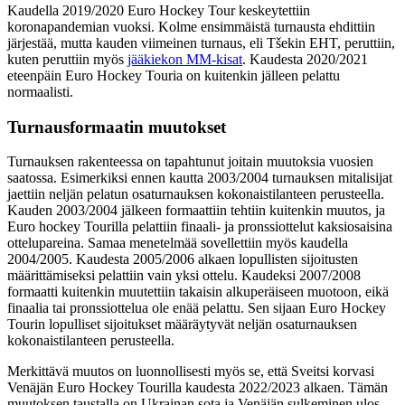
Kaudella 2019/2020 Euro Hockey Tour keskeytettiin
koronapandemian vuoksi. Kolme ensimmäistä turnausta ehdittiin
järjestää, mutta kauden viimeinen turnaus, eli Tšekin EHT, peruttiin,
kuten peruttiin myös
jääkiekon MM-kisat
. Kaudesta 2020/2021
eteenpäin Euro Hockey Touria on kuitenkin jälleen pelattu
normaalisti.
Turnausformaatin muutokset
Turnauksen rakenteessa on tapahtunut joitain muutoksia vuosien
saatossa. Esimerkiksi ennen kautta 2003/2004 turnauksen mitalisijat
jaettiin neljän pelatun osaturnauksen kokonaistilanteen perusteella.
Kauden 2003/2004 jälkeen formaattiin tehtiin kuitenkin muutos, ja
Euro hockey Tourilla pelattiin finaali- ja pronssiottelut kaksiosaisina
ottelupareina. Samaa menetelmää sovellettiin myös kaudella
2004/2005. Kaudesta 2005/2006 alkaen lopullisten sijoitusten
määrittämiseksi pelattiin vain yksi ottelu. Kaudeksi 2007/2008
formaatti kuitenkin muutettiin takaisin alkuperäiseen muotoon, eikä
finaalia tai pronssiottelua ole enää pelattu. Sen sijaan Euro Hockey
Tourin lopulliset sijoitukset määräytyvät neljän osaturnauksen
kokonaistilanteen perusteella.
Merkittävä muutos on luonnollisesti myös se, että Sveitsi korvasi
Venäjän Euro Hockey Tourilla kaudesta 2022/2023 alkaen. Tämän
muutoksen taustalla on Ukrainan sota ja Venäjän sulkeminen ulos