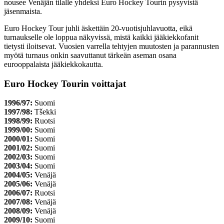
nousee Venäjän tilalle yhdeksi Euro Hockey Tourin pysyvistä
jäsenmaista.
Euro Hockey Tour juhli äskettäin 20-vuotisjuhlavuotta, eikä
turnaukselle ole loppua näkyvissä, mistä kaikki jääkiekkofanit
tietysti iloitsevat. Vuosien varrella tehtyjen muutosten ja parannusten
myötä turnaus onkin saavuttanut tärkeän aseman osana
eurooppalaista jääkiekkokautta.
Euro Hockey Tourin voittajat
1996/97:
Suomi
1997/98:
Tšekki
1998/99:
Ruotsi
1999/00:
Suomi
2000/01:
Suomi
2001/02:
Suomi
2002/03:
Suomi
2003/04:
Suomi
2004/05:
Venäjä
2005/06:
Venäjä
2006/07:
Ruotsi
2007/08:
Venäjä
2008/09:
Venäjä
2009/10:
Suomi