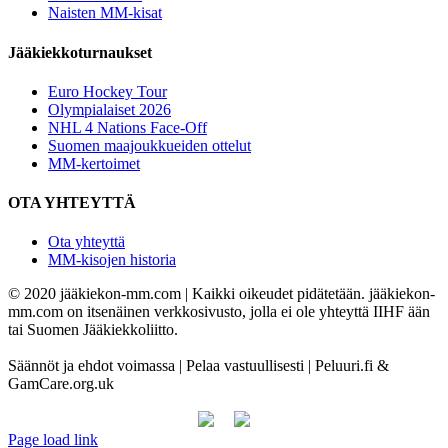
Naisten MM-kisat
Jääkiekkoturnaukset
Euro Hockey Tour
Olympialaiset 2026
NHL 4 Nations Face-Off
Suomen maajoukkueiden ottelut
MM-kertoimet
OTA YHTEYTTÄ
Ota yhteyttä
MM-kisojen historia
© 2020 jääkiekon-mm.com | Kaikki oikeudet pidätetään. jääkiekon-
mm.com on itsenäinen verkkosivusto, jolla ei ole yhteyttä IIHF ään
tai Suomen Jääkiekkoliitto.
Säännöt ja ehdot voimassa | Pelaa vastuullisesti | Peluuri.fi &
GamCare.org.uk
Page load link