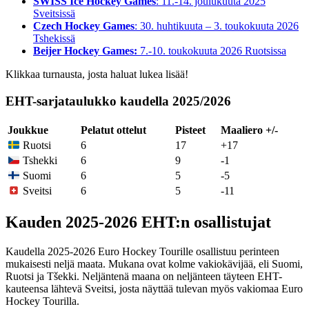
SWISS Ice Hockey Games
: 11.-14. joulukuuta 2025
Sveitsissä
Czech Hockey Games
: 30. huhtikuuta – 3. toukokuuta 2026
Tshekissä
Beijer Hockey Games:
7.-10. toukokuuta 2026 Ruotsissa
Klikkaa turnausta, josta haluat lukea lisää!
EHT-sarjataulukko kaudella 2025/2026
Joukkue
Pelatut ottelut
Pisteet
Maaliero +/-
6
17
+17
Ruotsi
6
9
-1
Tshekki
6
5
-5
Suomi
6
5
-11
Sveitsi
Kauden 2025-2026 EHT:n osallistujat
Kaudella 2025-2026 Euro Hockey Tourille osallistuu perinteen
mukaisesti neljä maata. Mukana ovat kolme vakiokävijää, eli Suomi,
Ruotsi ja Tšekki. Neljäntenä maana on neljänteen täyteen EHT-
kauteensa lähtevä Sveitsi, josta näyttää tulevan myös vakiomaa Euro
Hockey Tourilla.