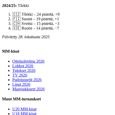
2024/25:
Tšekki
🇨🇿 Tšekki – 24 pistettä, +9
🇫🇮 Suomi – 19 pistettä, +1
🇨🇭 Sveitsi – 15 pistettä, −3
🇸🇪 Ruotsi – 14 pistettä, −7
Päivitetty 28. lokakuuta 2025
MM-kisat
Otteluohjelma 2026
Lohkot 2026
Tulokset 2026
TV 2026
Pudotuspelit 2026
Liput 2026
Maajoukkueet 2026
Muut MM-turnaukset
U20 MM-kisat
U18 MM-kisat