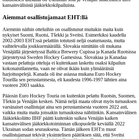
kansainvälisistä jääkiekkokilpailuista.
Aiemmat osallistujamaat EHT:llä
Aiemmin näihin otteluihin on osallistunut muitakin maita kuin
nykyiset Suomi, Ruotsi, Tšekki ja Sveitsi. Esimerkiksi kaudella
2002-2003 EHT:ssä pelattiin totutusti neljä osaturnausta, mutta
vaihtelevalla joukkuemäärällä. Slovakia nimittäin oli mukana
Venäjällä järjestetyssä Baltica Brewery Cupissa ja Kanada Ruotsissa
järjestetyssä Sweden Hockey Gamesissa. Slovakiaa ja Kanadaa
vastaan pelattuja otteluja ei kuitenkaan laskettu osaksi kilpailun
kokonaistilannetta, vaan ne olivat ikään kuin ylimääräisiä
harjoituspelejä. Kanada oli itse asiassa mukana Euro Hockey
Tourilla sen perustamisesta, eli kaudesta 1996-1997 lähtien aina
vuoteen 2003 saakka.
Pääosin Euro Hockey Touria on kuitenkin pelattu Ruotsin, Suomen,
Tšekin ja Venäjän kesken. Nämä neljä maata olivat myös turnauksen
varsinaiset osallistujat aina sen perustamisesta vuoteen 2022 asti,
vaikka muita maita joissakin turnauksissa nähtiinkin. Kansainvälinen
Jääkiekkoliitto IIHF päätti kuitenkin sulkea Venäjän kaiken
kansainvälisen jääkiekkotoiminnan ulkopuolelle keväällä 2022
Ukrainan sodan seurauksena. Tämän jälkeen EHT:n muut
osallistujamaat tekivät yksimielisen päätöksen siitä, että Sveitsi