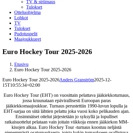
TV & striimaus
Tulokset
Otteluohjelma
Lohkot
TV
Tulokset
Pudotuspelit
Maajoukkueet
Euro Hockey Tour 2025-2026
Etusivu
Euro Hockey Tour 2025-2026
Euro Hockey Tour 2025-2026
Anders Granström
2025-12-
15T10:55:34+02:00
Euro Hockey Tour (EHT) on vuosittain pelattava jääkiekkoturnaus,
jossa kruunataan epävirallisesti Euroopan paras
jääkiekkomaajoukkue. Turnaus perustettiin 1990-luvun lopulla ja
EHT-sarjaa on siitä lähtien pelattu joka vuosi koko pelikauden ajan.
Ensimmäiset ottelut järjestetään jo syksyllä ja lopulliset
ratkaisuottelut pelataan vain joitain viikkoja ennen jääkiekon MM-
kisojen alkua. Euro Hockey Tour -turnaus koostuu neljästä
pienemmästä osaturnauksesta, joista kukin turnaukseen osallistuva