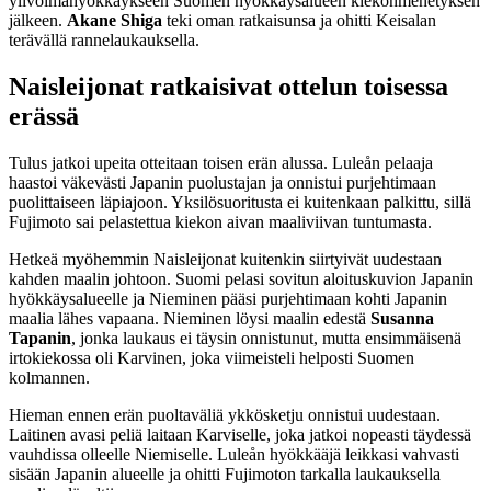
ylivoimahyökkäykseen Suomen hyökkäysalueen kiekonmenetyksen
jälkeen.
Akane Shiga
teki oman ratkaisunsa ja ohitti Keisalan
terävällä rannelaukauksella.
Naisleijonat ratkaisivat ottelun toisessa
erässä
Tulus jatkoi upeita otteitaan toisen erän alussa. Luleån pelaaja
haastoi väkevästi Japanin puolustajan ja onnistui purjehtimaan
puolittaiseen läpiajoon. Yksilösuoritusta ei kuitenkaan palkittu, sillä
Fujimoto sai pelastettua kiekon aivan maaliviivan tuntumasta.
Hetkeä myöhemmin Naisleijonat kuitenkin siirtyivät uudestaan
kahden maalin johtoon. Suomi pelasi sovitun aloituskuvion Japanin
hyökkäysalueelle ja Nieminen pääsi purjehtimaan kohti Japanin
maalia lähes vapaana. Nieminen löysi maalin edestä
Susanna
Tapanin
, jonka laukaus ei täysin onnistunut, mutta ensimmäisenä
irtokiekossa oli Karvinen, joka viimeisteli helposti Suomen
kolmannen.
Hieman ennen erän puoltaväliä ykkösketju onnistui uudestaan.
Laitinen avasi peliä laitaan Karviselle, joka jatkoi nopeasti täydessä
vauhdissa olleelle Niemiselle. Luleån hyökkääjä leikkasi vahvasti
sisään Japanin alueelle ja ohitti Fujimoton tarkalla laukauksella