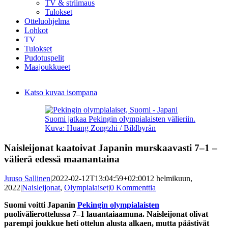
TV & striimaus
Tulokset
Otteluohjelma
Lohkot
TV
Tulokset
Pudotuspelit
Maajoukkueet
Katso kuvaa isompana
Suomi jatkaa Pekingin olympialaisten välieriin.
Kuva: Huang Zongzhi / Bildbyrån
Naisleijonat kaatoivat Japanin murskaavasti 7–1 –
välierä edessä maanantaina
Juuso Sallinen
|
2022-02-12T13:04:59+02:00
12 helmikuun,
2022
|
Naisleijonat
,
Olympialaiset
|
0 Kommenttia
Suomi voitti Japanin
Pekingin olympialaisten
puolivälierottelussa 7–1 lauantaiaamuna. Naisleijonat olivat
parempi joukkue heti ottelun alusta alkaen, mutta päästivät