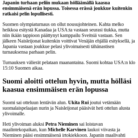
Japanin turhaan peliin mukaan hölläämällä kaasua
ensimmäisenä erän lopussa. Toisessa erässä joukkue kuitenkin
ratkaisi pelin lopullisesti.
Suomen olympiaturnaus on ollut nousujohteinen. Kahta melko
heikkoa esitystä Kanadaa ja USA:ta vastaan seurasi tiukka, mutta
niin ikään tappioon päättynyt kamppailu Sveitsiä vastaan. Sen
jälkeen Naisleijonat kuitenkin voittivat Venäjän ehjällä esityksellä, ja
Japania vastaan joukkue pelasi ylivoimaisesti tähänastisen
turnauksensa parhaan pelin.
Turnauksen välierät pelataan maanantaina. Suomi kohtaa USA:n klo
15:10 Suomen aikaa.
Suomi aloitti ottelun hyvin, mutta hölläsi
kaasua ensimmäisen erän lopussa
Suomi sai otteluun lentävän alun.
Ukita Rui
joutui vetämään
suomalaispelaajan nurin ja Naisleijonat pääsivät heti ottelun alusta
ylivoimalle.
Heti ylivoiman aluksi
Petra Nieminen
sai loistavan
maalintekopaikan, kun
Michelle Karvinen
laukoi viivasta ja
Nieminen pääsi ensimmäisenä irtokiekkoon. Japanin maalivahti