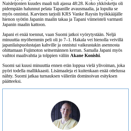
Naisleijonien kuudes maali tuli ajassa 48:28. Koko ykkösketju oli
pidempään halunnut pelata Tapanille avausmaalia, ja lopulta se
myös onnistui. Karvinen tarjoili KRS Vanke Raysin hyökkääjälle
hienon syötön Japanin maalin takaa ja Tapani viimeisteli varmasti
Japanin maalin kattoon.
Japani ei enää toennut, vaan Suomi jatkoi vyörytystään. Neljä
minuuttia myöhemmin peli oli jo 7–1. Hakala vei hienolla veivillä
japanilaispuolustajan kahville ja onnistui vaikeastakin asennosta
ohittamaan Fujimoton seitsemännen kerran. Samalla Japani myös
vaihtoi maalivahtia ja tolppien väliin
Akane Konishi
.
Suomi sai kuusi minuuttia ennen erän loppua vielä ylivoiman, joka
pyöri todella mallikkaasti. Lisämaaleja ei kuitenkaan enää ottelussa
nähty. Suomi jatkaa turnauksen välieriin dominoivan esityksen
päätteeksi.