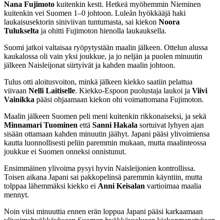
Nana Fujimoto
kuitenkin kesti. Hetkeä myöhemmin Nieminen
kuitenkin vei Suomen 1–0 johtoon. Luleån hyökkääjä haki
laukaisusektorin siniviivan tuntumasta, sai kiekon
Noora
Tulukselta
ja ohitti Fujimoton hienolla laukauksella.
Suomi jatkoi valtaisaa ryöpytystään maalin jälkeen. Ottelun alussa
kaukalossa oli vain yksi joukkue, ja jo neljän ja puolen minuutin
jälkeen Naisleijonat siirtyivät ja kahden maalin johtoon.
Tulus otti aloitusvoiton, minkä jälkeen kiekko saatiin pelattua
viivaan
Nelli Laitiselle
. Kiekko-Espoon puolustaja laukoi ja
Viivi
Vainikka
pääsi ohjaamaan kiekon ohi voimattomana Fujimoton.
Maalin jälkeen Suomen peli meni kuitenkin rikkonaiseksi, ja sekä
Minnamari Tuominen
että
Sanni Hakala
sortuivat lyhyen ajan
sisään ottamaan kahden minuutin jäähyt. Japani pääsi ylivoimiensa
kautta luonnollisesti peliin paremmin mukaan, mutta maalinteossa
joukkue ei Suomen onneksi onnistunut.
Ensimmäinen ylivoima pysyi hyvin Naisleijonien kontrollissa.
Toisen aikana Japani sai pakkopelinsä paremmin käyntiin, mutta
tolppaa lähemmäksi kiekko ei
Anni Keisalan
vartioimaa maalia
mennyt.
Noin viisi minuuttia ennen erän loppua Japani pääsi karkaamaan