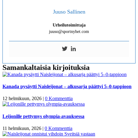
Juuso Sallinen
Urheilutoimittaja
juuso@sportnyhet.com
Samankaltaisia kirjoituksia
Kanada pysäytti Naisleijonat – alkusarja päättyi 5–0-tappioon
12 helmikuun, 2026
|
0 Kommenttia
Leijonille pettymys olympia-avauksessa
11 helmikuun, 2026
|
0 Kommenttia