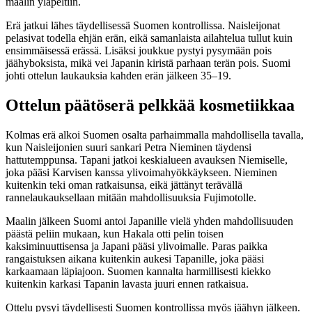
maalin yläpeltiin.
Erä jatkui lähes täydellisessä Suomen kontrollissa. Naisleijonat
pelasivat todella ehjän erän, eikä samanlaista ailahtelua tullut kuin
ensimmäisessä erässä. Lisäksi joukkue pystyi pysymään pois
jäähyboksista, mikä vei Japanin kiristä parhaan terän pois. Suomi
johti ottelun laukauksia kahden erän jälkeen 35–19.
Ottelun päätöserä pelkkää kosmetiikkaa
Kolmas erä alkoi Suomen osalta parhaimmalla mahdollisella tavalla,
kun Naisleijonien suuri sankari Petra Nieminen täydensi
hattutemppunsa. Tapani jatkoi keskialueen avauksen Niemiselle,
joka pääsi Karvisen kanssa ylivoimahyökkäykseen. Nieminen
kuitenkin teki oman ratkaisunsa, eikä jättänyt terävällä
rannelaukauksellaan mitään mahdollisuuksia Fujimotolle.
Maalin jälkeen Suomi antoi Japanille vielä yhden mahdollisuuden
päästä peliin mukaan, kun Hakala otti pelin toisen
kaksiminuuttisensa ja Japani pääsi ylivoimalle. Paras paikka
rangaistuksen aikana kuitenkin aukesi Tapanille, joka pääsi
karkaamaan läpiajoon. Suomen kannalta harmillisesti kiekko
kuitenkin karkasi Tapanin lavasta juuri ennen ratkaisua.
Ottelu pysyi täydellisesti Suomen kontrollissa myös jäähyn jälkeen.