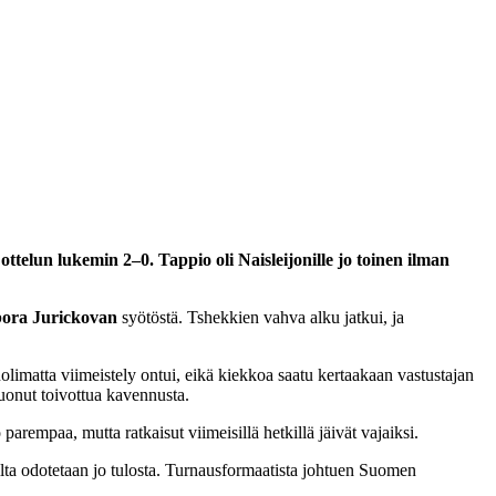
elun lukemin 2–0. Tappio oli Naisleijonille jo toinen ilman
ora Jurickovan
syötöstä. Tshekkien vahva alku jatkui, ja
olimatta viimeistely ontui, eikä kiekkoa saatu kertaakaan vastustajan
uonut toivottua kavennusta.
arempaa, mutta ratkaisut viimeisillä hetkillä jäivät vajaiksi.
nilta odotetaan jo tulosta. Turnausformaatista johtuen Suomen