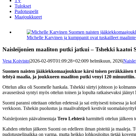
TV
Tulokset
Pudotuspelit
Maajoukkueet
Katso
kuvaa
Michelle Karvinen ja kumppanit ovat tuskailleet maalint
isompana
Naisleijonien maaliton putki jatkui – Tshekki kaato
Vesa Koivisto
|
2026-02-09T01:09:28+02:00
9 helmikuun, 2026
|
Naisle
Suomen naisten jääkiekkomaajoukkue kärsi toisen peräkkäisen tap
tehtyä maalia, ja joukkueen maaliton putki venyi 120 minuuttiin.
Ottelun alku oli Suomelle hankala. Tshekki siirtyi johtoon jo kolmann
avauserässä syntyi myös ottelun toinen ja lopulta ratkaisevaksi jäänyt
Suomi paransi otteitaan ottelun edetessä ja sai erityisesti toisessa j
verkkoon. Tshekin puolustus ja maalivahtipeli kestivät suomalaisyrit
Naisleijonien päävalmentaja
Tero Lehterä
harmitteli ottelun jälkeen
Kahden ottelun jälkeen Suomi on edelleen ilman pisteitä ja maaleja. Tur
pudotuspelipaikka on varma, mutta heikko lohkosijoitus tietää kovemp