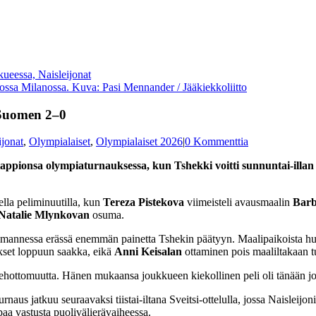
eossa Milanossa. Kuva: Pasi Mennander / Jääkiekkoliitto
i Suomen 2–0
ijonat
,
Olympialaiset
,
Olympialaiset 2026
|
0 Kommenttia
pionsa olympiaturnauksessa, kun Tshekki voitti sunnuntai-illan ott
ella peliminuutilla, kun
Tereza Pistekova
viimeisteli avausmaalin
Barb
Natalie Mlynkovan
osuma.
a kolmannessa erässä enemmän painetta Tshekin päätyyn. Maalipaikoista hu
ykset loppuun saakka, eikä
Anni Keisalan
ottaminen pois maaliltakaan t
 tehottomuutta. Hänen mukaansa joukkueen kiekollinen peli oli tänään jo p
naus jatkuu seuraavaksi tiistai-iltana Sveitsi-ottelulla, jossa Naisleijo
aa vastusta puolivälierävaiheessa.