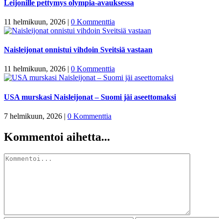
Leijonille pettymys olympia-avauksessa
11 helmikuun, 2026
|
0 Kommenttia
Naisleijonat onnistui vihdoin Sveitsiä vastaan
11 helmikuun, 2026
|
0 Kommenttia
USA murskasi Naisleijonat – Suomi jäi aseettomaksi
7 helmikuun, 2026
|
0 Kommenttia
Kommentoi aihetta...
Kommentti