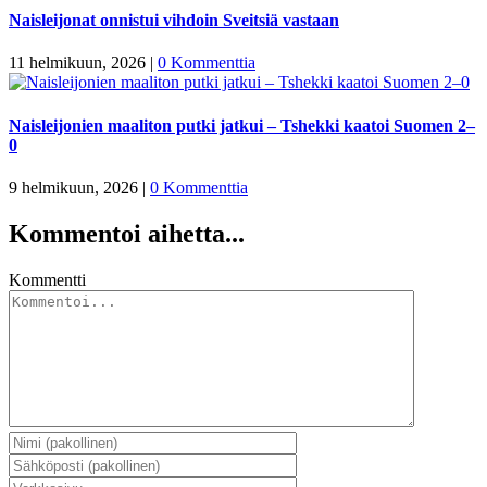
Naisleijonat onnistui vihdoin Sveitsiä vastaan
11 helmikuun, 2026
|
0 Kommenttia
Naisleijonien maaliton putki jatkui – Tshekki kaatoi Suomen 2–
0
9 helmikuun, 2026
|
0 Kommenttia
Kommentoi aihetta...
Kommentti