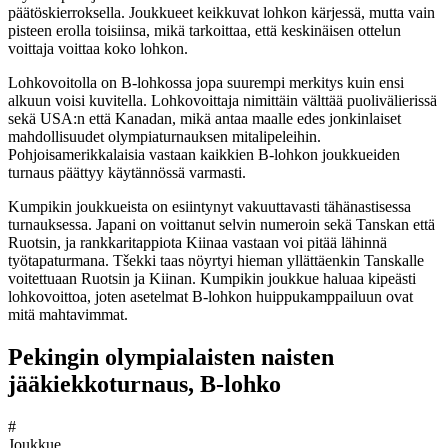
päätöskierroksella. Joukkueet keikkuvat lohkon kärjessä, mutta vain
pisteen erolla toisiinsa, mikä tarkoittaa, että keskinäisen ottelun
voittaja voittaa koko lohkon.
Lohkovoitolla on B-lohkossa jopa suurempi merkitys kuin ensi
alkuun voisi kuvitella. Lohkovoittaja nimittäin välttää puolivälierissä
sekä USA:n että Kanadan, mikä antaa maalle edes jonkinlaiset
mahdollisuudet olympiaturnauksen mitalipeleihin.
Pohjoisamerikkalaisia vastaan kaikkien B-lohkon joukkueiden
turnaus päättyy käytännössä varmasti.
Kumpikin joukkueista on esiintynyt vakuuttavasti tähänastisessa
turnauksessa. Japani on voittanut selvin numeroin sekä Tanskan että
Ruotsin, ja rankkaritappiota Kiinaa vastaan voi pitää lähinnä
työtapaturmana. Tšekki taas nöyrtyi hieman yllättäenkin Tanskalle
voitettuaan Ruotsin ja Kiinan. Kumpikin joukkue haluaa kipeästi
lohkovoittoa, joten asetelmat B-lohkon huippukamppailuun ovat
mitä mahtavimmat.
Pekingin olympialaisten naisten
jääkiekkoturnaus, B-lohko
#
Joukkue