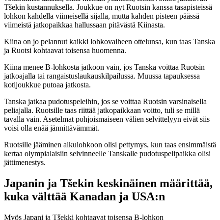
Tšekin kustannuksella. Joukkue on nyt Ruotsin kanssa tasapisteissä
lohkon kahdella viimeisellä sijalla, mutta kahden pisteen päässä
viimeistä jatkopaikkaa hallussaan pitävästä Kiinasta.
Kiina on jo pelannut kaikki lohkovaiheen ottelunsa, kun taas Tanska
ja Ruotsi kohtaavat toisensa huomenna.
Kiina menee B-lohkosta jatkoon vain, jos Tanska voittaa Ruotsin
jatkoajalla tai rangaistuslaukauskilpailussa. Muussa tapauksessa
kotijoukkue putoaa jatkosta.
Tanska jatkaa pudotuspeleihin, jos se voittaa Ruotsin varsinaisella
peliajalla. Ruotsille taas riittää jatkopaikkaan voitto, tuli se millä
tavalla vain. Asetelmat pohjoismaiseen välien selvittelyyn eivät siis
voisi olla enää jännittävämmät.
Ruotsille jääminen alkulohkoon olisi pettymys, kun taas ensimmäistä
kertaa olympialaisiin selvinneelle Tanskalle pudotuspelipaikka olisi
jättimenestys.
Japanin ja Tšekin keskinäinen määrittää,
kuka välttää Kanadan ja USA:n
Myös Japani ja Tšekki kohtaavat toisensa B-lohkon