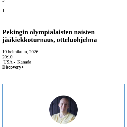
3
-
1
Pekingin olympialaisten naisten
jä
äkiekkoturnaus, otteluohjelma
19 helmikuun, 2026
20:10
USA -
Kanada
Discovery+