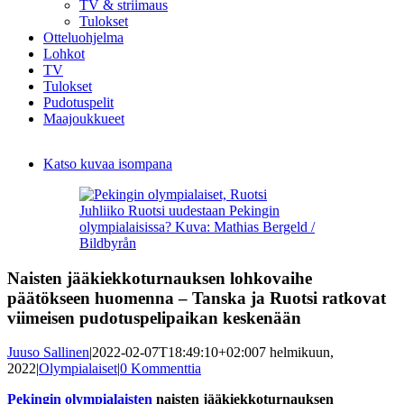
TV & striimaus
Tulokset
Otteluohjelma
Lohkot
TV
Tulokset
Pudotuspelit
Maajoukkueet
Katso kuvaa isompana
Juhliiko Ruotsi uudestaan Pekingin
olympialaisissa? Kuva: Mathias Bergeld /
Bildbyrån
Naisten jääkiekkoturnauksen lohkovaihe
päätökseen huomenna – Tanska ja Ruotsi ratkovat
viimeisen pudotuspelipaikan keskenään
Juuso Sallinen
|
2022-02-07T18:49:10+02:00
7 helmikuun,
2022
|
Olympialaiset
|
0 Kommenttia
Pekingin olympialaisten
naisten jääkiekkoturnauksen