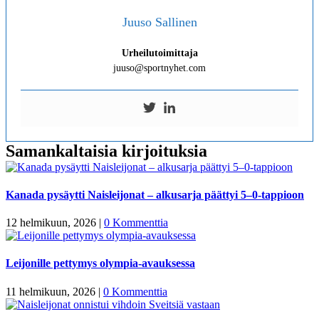
Juuso Sallinen
Urheilutoimittaja
juuso@sportnyhet.com
Samankaltaisia kirjoituksia
Kanada pysäytti Naisleijonat – alkusarja päättyi 5–0-tappioon
12 helmikuun, 2026
|
0 Kommenttia
Leijonille pettymys olympia-avauksessa
11 helmikuun, 2026
|
0 Kommenttia