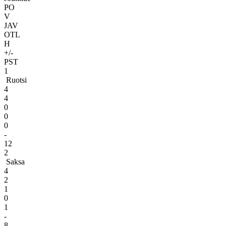
PO
V
JAV
OTL
H
+/-
PST
1
Ruotsi
4
4
0
0
0
-
12
2
Saksa
4
2
1
0
1
-
8