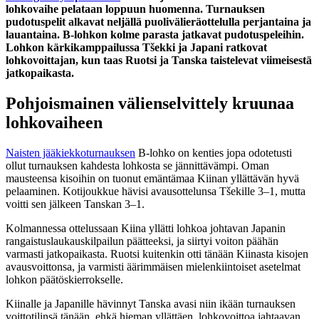
lohkovaihe pelataan loppuun huomenna. Turnauksen
pudotuspelit alkavat neljällä puolivälieräottelulla perjantaina ja
lauantaina. B-lohkon kolme parasta jatkavat pudotuspeleihin.
Lohkon kärkikamppailussa Tšekki ja Japani ratkovat
lohkovoittajan, kun taas Ruotsi ja Tanska taistelevat viimeisestä
jatkopaikasta.
Pohjoismainen välienselvittely kruunaa
lohkovaiheen
Naisten jääkiekkoturnauksen
B-lohko on kenties jopa odotetusti
ollut turnauksen kahdesta lohkosta se jännittävämpi. Oman
mausteensa kisoihin on tuonut emäntämaa Kiinan yllättävän hyvä
pelaaminen. Kotijoukkue hävisi avausottelunsa Tšekille 3–1, mutta
voitti sen jälkeen Tanskan 3–1.
Kolmannessa ottelussaan Kiina yllätti lohkoa johtavan Japanin
rangaistuslaukauskilpailun päätteeksi, ja siirtyi voiton päähän
varmasti jatkopaikasta. Ruotsi kuitenkin otti tänään Kiinasta kisojen
avausvoittonsa, ja varmisti äärimmäisen mielenkiintoiset asetelmat
lohkon päätöskierrokselle.
Kiinalle ja Japanille hävinnyt Tanska avasi niin ikään turnauksen
voittotilinsä tänään, ehkä hieman yllättäen, lohkovoittoa jahtaavan