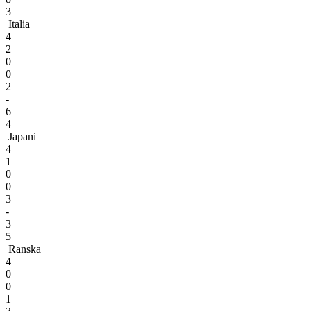
3
Italia
4
2
0
0
2
-
6
4
Japani
4
1
0
0
3
-
3
5
Ranska
4
0
0
1