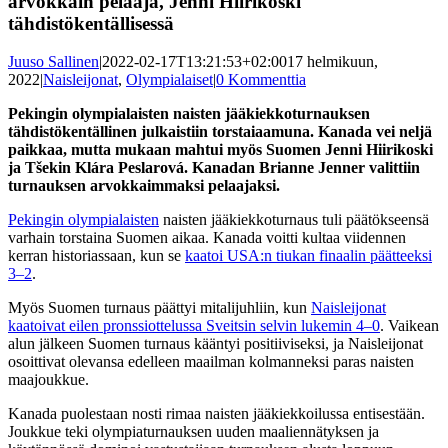
arvokkain pelaaja, Jenni Hiirikoski
tähdistökentällisessä
Juuso Sallinen
|
2022-02-17T13:21:53+02:00
17 helmikuun,
2022
|
Naisleijonat
,
Olympialaiset
|
0 Kommenttia
Pekingin olympialaisten naisten jääkiekkoturnauksen
tähdistökentällinen julkaistiin torstaiaamuna. Kanada vei neljä
paikkaa, mutta mukaan mahtui myös Suomen Jenni Hiirikoski
ja Tšekin Klára Peslarová. Kanadan Brianne Jenner valittiin
turnauksen arvokkaimmaksi pelaajaksi.
Pekingin olympialaisten
naisten jääkiekkoturnaus tuli päätökseensä
varhain torstaina Suomen aikaa. Kanada voitti kultaa viidennen
kerran historiassaan, kun se
kaatoi USA:n tiukan finaalin päätteeksi
3–2
.
Myös Suomen turnaus päättyi mitalijuhliin, kun
Naisleijonat
kaatoivat eilen pronssiottelussa Sveitsin selvin lukemin 4–0
. Vaikean
alun jälkeen Suomen turnaus kääntyi positiiviseksi, ja Naisleijonat
osoittivat olevansa edelleen maailman kolmanneksi paras naisten
maajoukkue.
Kanada puolestaan nosti rimaa naisten jääkiekkoilussa entisestään.
Joukkue teki olympiaturnauksen uuden maaliennätyksen ja