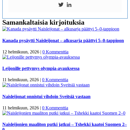
Samankaltaisia kirjoituksia
Kanada pysäytti Naisleijonat – alkusarja päättyi 5–0-tappioon
12 helmikuun, 2026
|
0 Kommenttia
Leijonille pettymys olympia-avauksessa
11 helmikuun, 2026
|
0 Kommenttia
Naisleijonat onnistui vihdoin Sveitsiä vastaan
11 helmikuun, 2026
|
0 Kommenttia
Naisleijonien maaliton putki jatkui – Tshekki kaatoi Suomen 2–
0