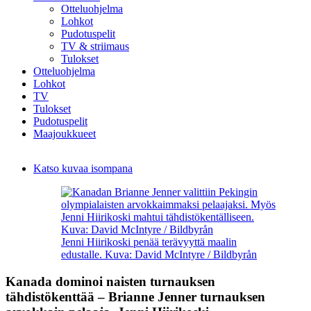
Otteluohjelma
Lohkot
Pudotuspelit
TV & striimaus
Tulokset
Otteluohjelma
Lohkot
TV
Tulokset
Pudotuspelit
Maajoukkueet
Katso kuvaa isompana
Jenni Hiirikoski penää terävyyttä maalin
edustalle. Kuva: David McIntyre / Bildbyrån
Kanada dominoi naisten turnauksen
tähdistökenttää – Brianne Jenner turnauksen