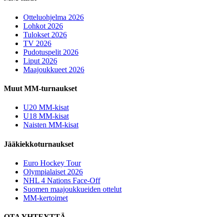
Otteluohjelma 2026
Lohkot 2026
Tulokset 2026
TV 2026
Pudotuspelit 2026
Liput 2026
Maajoukkueet 2026
Muut MM-turnaukset
U20 MM-kisat
U18 MM-kisat
Naisten MM-kisat
Jääkiekkoturnaukset
Euro Hockey Tour
Olympialaiset 2026
NHL 4 Nations Face-Off
Suomen maajoukkueiden ottelut
MM-kertoimet
OTA YHTEYTTÄ