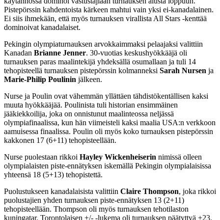
käytännössä dominoi vastustajiaan turnauksen alusta loppuun.
Pistepörssin kahdentoista kärkeen mahtui vain yksi ei-kanadalainen.
Ei siis ihmekään, että myös turnauksen virallista All Stars -kenttää
dominoivat kanadalaiset.
Pekingin olympiaturnauksen arvokkaimmaksi pelaajaksi valittiin
Kanadan
Brianne Jenner
. 30-vuotias keskushyökkääjä oli
turnauksen paras maalintekijä yhdeksällä osumallaan ja tuli 14
tehopisteellä turnauksen pistepörssin kolmanneksi
Sarah Nursen
ja
Marie-Philip Poulinin
jälkeen.
Nurse ja Poulin ovat vähemmän yllättäen tähdistökentällisen kaksi
muuta hyökkääjää. Poulinista tuli historian ensimmäinen
jääkiekkoilija, joka on onnistunut maalinteossa neljässä
olympiafinaalissa, kun hän viimeisteli kaksi maalia USA:n verkkoon
aamuisessa finaalissa. Poulin oli myös koko turnauksen pistepörssin
kakkonen 17 (6+11) tehopisteellään.
Nurse puolestaan rikkoi
Hayley Wickenheiserin
nimissä olleen
olympialaisten piste-ennätyksen iskemällä Pekingin olympialaisissa
yhteensä 18 (5+13) tehopistettä.
Puolustukseen kanadalaisista valittiin
Claire Thompson
, joka rikkoi
puolustajien yhden turnauksen piste-ennätyksen 13 (2+11)
tehopisteellään. Thompson oli myös turnauksen tehotilaston
kuningatar. Torontolaisen +/- -lukema oli turnauksen päätyttyä +23.