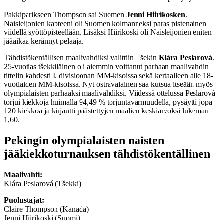
Pakkiparikseen Thompson sai Suomen
Jenni Hiirikosken
.
Naisleijonien kapteeni oli Suomen kolmanneksi paras pistenainen
viidellä syöttöpisteellään. Lisäksi Hiirikoski oli Naisleijonien eniten
jääaikaa kerännyt pelaaja.
Tähdistökentällisen maalivahdiksi valittiin Tšekin
Klára Peslarová
.
25-vuotias tšekkiläinen oli aiemmin voittanut parhaan maalivahdin
tittelin kahdesti I. divisioonan MM-kisoissa sekä kertaalleen alle 18-
vuotiaiden MM-kisoissa. Nyt ostravalainen saa kutsua itseään myös
olympialaisten parhaaksi maalivahdiksi. Viidessä ottelussa Peslarová
torjui kiekkoja huimalla 94,49 % torjuntavarmuudella, pysäytti jopa
120 kiekkoa ja kirjautti päästettyjen maalien keskiarvoksi lukeman
1,60.
Pekingin olympialaisten naisten
jääkiekkoturnauksen tähdistökentällinen
Maalivahti:
Klára Peslarová (Tšekki)
Puolustajat:
Claire Thompson (Kanada)
Jenni Hiirikoski (Suomi)