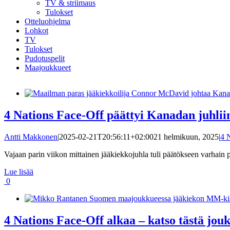
TV & striimaus
Tulokset
Otteluohjelma
Lohkot
TV
Tulokset
Pudotuspelit
Maajoukkueet
4 Nations Face-Off päättyi Kanadan juhliin
Antti Makkonen
|
2025-02-21T20:56:11+02:00
21 helmikuun, 2025
|
4 
Vajaan parin viikon mittainen jääkiekkojuhla tuli päätökseen varhain pe
Lue lisää
0
4 Nations Face-Off alkaa – katso tästä jo