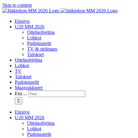
Skip to content
Etusivu
U20 MM 2026
Otteluohjelma
Lohkot
Pudotuspelit
TV & striimaus
Tulokset
Otteluohjelma
Lohkot
TV
Tulokset
Pudotuspelit
Maajoukkueet
Etsi ...
Etusivu
U20 MM 2026
Otteluohjelma
Lohkot
Pudotuspelit