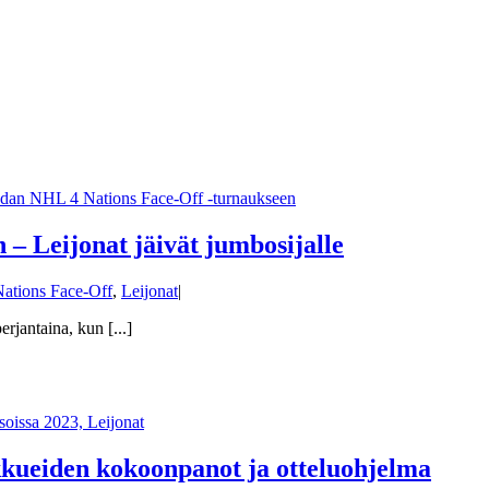
 – Leijonat jäivät jumbosijalle
Nations Face-Off
,
Leijonat
|
rjantaina, kun [...]
ukkueiden kokoonpanot ja otteluohjelma