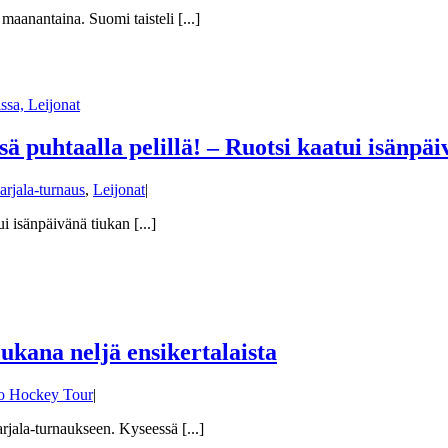
aanantaina. Suomi taisteli [...]
ä puhtaalla pelillä! – Ruotsi kaatui isänpäi
arjala-turnaus
,
Leijonat
|
i isänpäivänä tiukan [...]
kana neljä ensikertalaista
o Hockey Tour
|
jala-turnaukseen. Kyseessä [...]