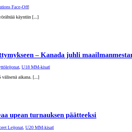
ations Face-Off
|
rähtää käyntiin [...]
ttymykseen – Kanada juhli maailmanmesta
ttöleijonat
,
U18 MM-kisat
|
välisenä aikana. [...]
aa upean turnauksen päätteeksi
ret Leijonat
,
U20 MM-kisat
|