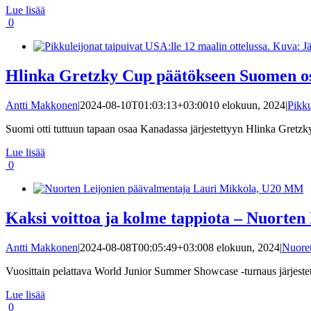
Lue lisää
0
Hlinka Gretzky Cup päätökseen Suomen osa
Antti Makkonen
|
2024-08-10T01:03:13+03:00
10 elokuun, 2024
|
Pikku
Suomi otti tuttuun tapaan osaa Kanadassa järjestettyyn Hlinka Gretzky 
Lue lisää
0
Kaksi voittoa ja kolme tappiota – Nuorte
Antti Makkonen
|
2024-08-08T00:05:49+03:00
8 elokuun, 2024
|
Nuoret
Vuosittain pelattava World Junior Summer Showcase -turnaus järjestettii
Lue lisää
0