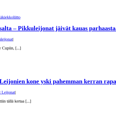
lta – Pikkuleijonat jäivät kauas parhaast
leijonat
|
Cupiin, [...]
n Leijonien kone yski pahemman kerran rap
 Leijonat
|
n tällä kertaa [...]