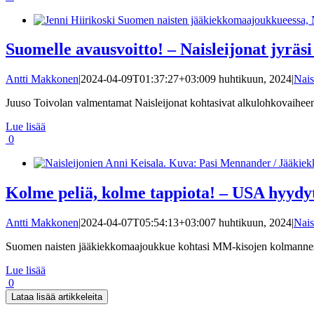
Suomelle avausvoitto! – Naisleijonat jyräs
Antti Makkonen
|
2024-04-09T01:37:27+03:00
9 huhtikuun, 2024
|
Nais
Juuso Toivolan valmentamat Naisleijonat kohtasivat alkulohkovaiheen 
Lue lisää
0
Kolme peliä, kolme tappiota! – USA hyydytt
Antti Makkonen
|
2024-04-07T05:54:13+03:00
7 huhtikuun, 2024
|
Nais
Suomen naisten jääkiekkomaajoukkue kohtasi MM-kisojen kolmanness
Lue lisää
0
Lataa lisää artikkeleita