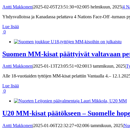
Antti Makkonen
|
2025-02-05T23:51:30+02:00
5 helmikuun, 2025
|
4 N
Yhdysvalloissa ja Kanadassa pelattava 4 Nations Face-Off -turnaus pyö
Lue lisää
0
Suomen MM-kisat päättyivät valtavaan pe
Antti Makkonen
|
2025-01-13T23:05:51+02:00
13 tammikuun, 2025
|
Ty
Alle 18-vuotiaiden tyttöjen MM-kisat pelattiin Vantaalla 4.– 12.1.2025 
Lue lisää
0
U20 MM-kisat päätökseen – Suomelle hope
Antti Makkonen
|
2025-01-06T22:32:27+02:00
6 tammikuun, 2025
|
Nuo