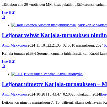
Jääkiekon alle 20-vuotiaiden MM-kisat pelattiin päätökseensä varhain m
Lue lisää
0
Leijonat veivät Karjala-turnauksen nimiins
Antti Makkonen
|
2024-11-10T22:21:05+02:00
10 marraskuun, 2024
|
K
Karjala-turnaus päättyi Suomen kannalta juhlallisesti, kun Ruotsi kaatu
Lue lisää
0
Leijonat nimetty Karjala-turnaukseen – Mu
Antti Makkonen
|
2024-10-28T13:43:47+02:00
28 lokakuun, 2024
|
Eur
Leijonat on nimetty marraskuun 7.–10. välisenä aikana pelattavaan Kar