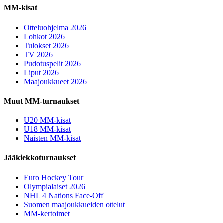
MM-kisat
Otteluohjelma 2026
Lohkot 2026
Tulokset 2026
TV 2026
Pudotuspelit 2026
Liput 2026
Maajoukkueet 2026
Muut MM-turnaukset
U20 MM-kisat
U18 MM-kisat
Naisten MM-kisat
Jääkiekkoturnaukset
Euro Hockey Tour
Olympialaiset 2026
NHL 4 Nations Face-Off
Suomen maajoukkueiden ottelut
MM-kertoimet