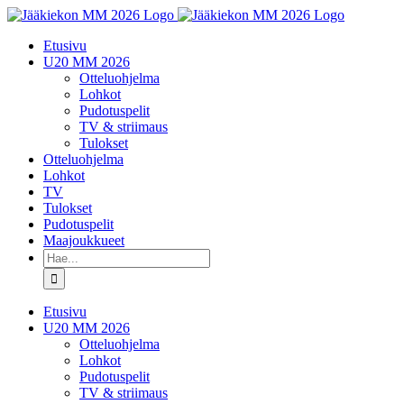
Skip
to
Etusivu
content
U20 MM 2026
Otteluohjelma
Lohkot
Pudotuspelit
TV & striimaus
Tulokset
Otteluohjelma
Lohkot
TV
Tulokset
Pudotuspelit
Maajoukkueet
Etsi
...
Etusivu
U20 MM 2026
Otteluohjelma
Lohkot
Pudotuspelit
TV & striimaus