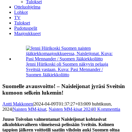
Tulokset
Otteluohjelma
Lohkot
TV
Tulokset
Pudotuspelit
Maajoukkueet
Katso
kuvaa
isompana
Jenni Hiirikoski oli Suomen näkyvin pelaaja
Sveitsiä vastaan. Kuva: Pasi Mennander /
Suomen Jääkiekkoliitto
Suomelle avausvoitto! – Naisleijonat jyräsi Sveitsin
kumoon selkein lukemin!
Antti Makkonen
|
2024-04-09T01:37:27+03:00
9 huhtikuun,
2024
|
Naisten MM-kisat
,
Naisten MM-kisat 2024
|
0 Kommenttia
Juuso Toivolan valmentamat Naisleijonat kohtasivat
alkulohkovaiheen viimeisessä pelissään Sveitsin. Kolmen
tappion jälkeen voittotili saatiin vihdoin auki Suomen oltua