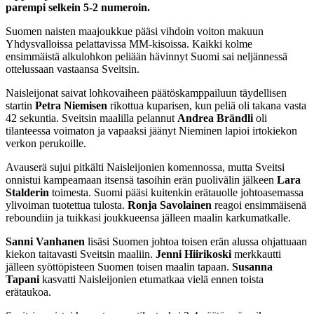
parempi selkein 5-2 numeroin.
Suomen naisten maajoukkue pääsi vihdoin voiton makuun
Yhdysvalloissa pelattavissa MM-kisoissa. Kaikki kolme
ensimmäistä alkulohkon peliään hävinnyt Suomi sai neljännessä
ottelussaan vastaansa Sveitsin.
Naisleijonat saivat lohkovaiheen päätöskamppailuun täydellisen
startin
Petra Niemisen
rikottua kuparisen, kun peliä oli takana vasta
42 sekuntia. Sveitsin maalilla pelannut
Andrea Brändli
oli
tilanteessa voimaton ja vapaaksi jäänyt Nieminen lapioi irtokiekon
verkon perukoille.
Avauserä sujui pitkälti Naisleijonien komennossa, mutta Sveitsi
onnistui kampeamaan itsensä tasoihin erän puolivälin jälkeen
Lara
Stalderin
toimesta. Suomi pääsi kuitenkin erätauolle johtoasemassa
ylivoiman tuotettua tulosta.
Ronja Savolainen
reagoi ensimmäisenä
reboundiin ja tuikkasi joukkueensa jälleen maalin karkumatkalle.
Sanni Vanhanen
lisäsi Suomen johtoa toisen erän alussa ohjattuaan
kiekon taitavasti Sveitsin maaliin.
Jenni Hiirikoski
merkkautti
jälleen syöttöpisteen Suomen toisen maalin tapaan.
Susanna
Tapani
kasvatti Naisleijonien etumatkaa vielä ennen toista
erätaukoa.