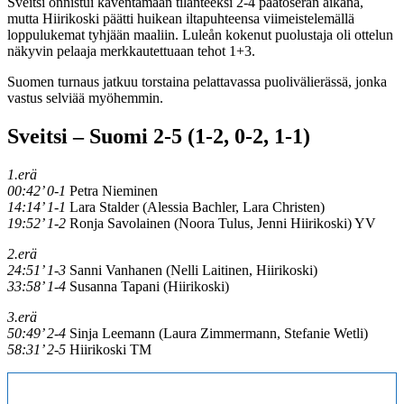
Sveitsi onnistui kaventamaan tilanteeksi 2-4 päätöserän aikana,
mutta Hiirikoski päätti huikean iltapuhteensa viimeistelemällä
loppulukemat tyhjään maaliin. Luleån kokenut puolustaja oli ottelun
näkyvin pelaaja merkkautettuaan tehot 1+3.
Suomen turnaus jatkuu torstaina pelattavassa puolivälierässä, jonka
vastus selviää myöhemmin.
Sveitsi – Suomi 2-5 (1-2, 0-2, 1-1)
1.erä
00:42’ 0-1
Petra Nieminen
14:14’ 1-1
Lara Stalder (Alessia Bachler, Lara Christen)
19:52’ 1-2
Ronja Savolainen (Noora Tulus, Jenni Hiirikoski) YV
2.erä
24:51’ 1-3
Sanni Vanhanen (Nelli Laitinen, Hiirikoski)
33:58’ 1-4
Susanna Tapani (Hiirikoski)
3.erä
50:49’ 2-4
Sinja Leemann (Laura Zimmermann, Stefanie Wetli)
58:31’ 2-5
Hiirikoski TM