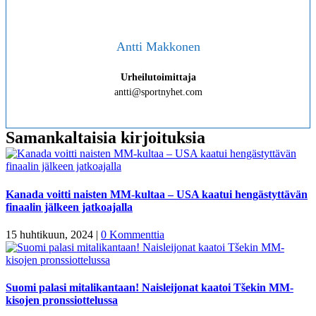
Antti Makkonen
Urheilutoimittaja
antti@sportnyhet.com
Samankaltaisia kirjoituksia
Kanada voitti naisten MM-kultaa – USA kaatui hengästyttävän
finaalin jälkeen jatkoajalla
15 huhtikuun, 2024
|
0 Kommenttia
Suomi palasi mitalikantaan! Naisleijonat kaatoi Tšekin MM-
kisojen pronssiottelussa