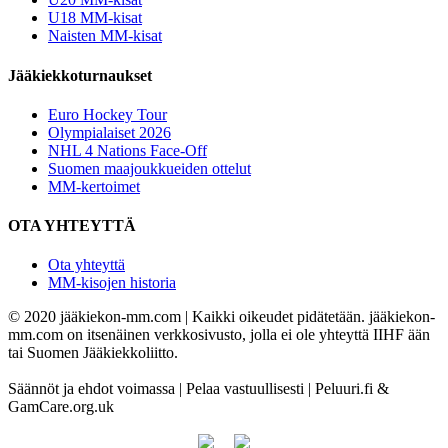
U18 MM-kisat
Naisten MM-kisat
Jääkiekkoturnaukset
Euro Hockey Tour
Olympialaiset 2026
NHL 4 Nations Face-Off
Suomen maajoukkueiden ottelut
MM-kertoimet
OTA YHTEYTTÄ
Ota yhteyttä
MM-kisojen historia
© 2020 jääkiekon-mm.com | Kaikki oikeudet pidätetään. jääkiekon-
mm.com on itsenäinen verkkosivusto, jolla ei ole yhteyttä IIHF ään
tai Suomen Jääkiekkoliitto.
Säännöt ja ehdot voimassa | Pelaa vastuullisesti | Peluuri.fi &
GamCare.org.uk