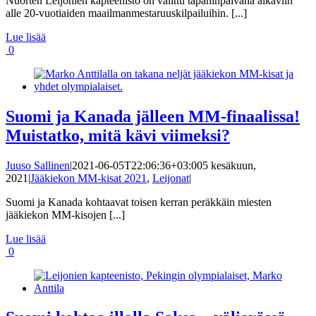
Nuorten Leijonien kapteenisto on valittu tapaninpäivänä alkaviin
alle 20-vuotiaiden maailmanmestaruuskilpailuihin. [...]
Lue lisää
0
Suomi ja Kanada jälleen MM-finaalissa!
Muistatko, mitä kävi viimeksi?
Juuso Sallinen
|
2021-06-05T22:06:36+03:00
5 kesäkuun,
2021
|
Jääkiekon MM-kisat 2021
,
Leijonat
|
Suomi ja Kanada kohtaavat toisen kerran peräkkäin miesten
jääkiekon MM-kisojen [...]
Lue lisää
0