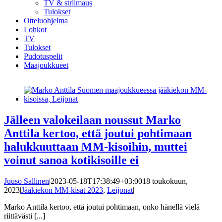
TV & striimaus
Tulokset
Otteluohjelma
Lohkot
TV
Tulokset
Pudotuspelit
Maajoukkueet
Jälleen valokeilaan noussut Marko
Anttila kertoo, että joutui pohtimaan
halukkuuttaan MM-kisoihin, muttei
voinut sanoa kotikisoille ei
Juuso Sallinen
|
2023-05-18T17:38:49+03:00
18 toukokuun,
2023
|
Jääkiekon MM-kisat 2023
,
Leijonat
|
Marko Anttila kertoo, että joutui pohtimaan, onko hänellä vielä
riittävästi [...]