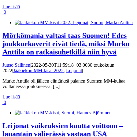
Lue lisää
0
Mörkömania valtasi taas Suomen! Edes
joukkuekaverit eivät tiedä, miksi Marko
Anttila on ratkaisuhetkillä niin hyvä
Juuso Sallinen
|
2022-05-30T11:59:18+03:00
30 toukokuun,
2022
|
Jääkiekon MM-kisat 2022
,
Leijonat
|
Marko Anttila oli jälleen elintärkeä palanen Suomen MM-kultaa
voittaneessa joukkueessa. [...]
Lue lisää
0
Leijonat vaikeuksien kautta voittoon –
lauantain välierässä vastaan USA