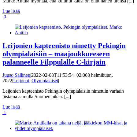
Marko Anttila myöntää, että kulunut kausi on ollut hänen uransa [...]
Lue lisää
0
Leijonien kapteenisto nimetty Pekingin
olympialaisiin – maajoukkueeseen
palanneelle Filppulalle C-kirjain
Juuso Sallinen
|
2022-02-08T11:53:54+02:00
8 helmikuun,
2022
|
Leijonat
,
Olympialaiset
|
Leijonien kapteenisto Pekingin olympialaisiin nimettiin varhain
tiistaina aamulla Suomen aikaa. [...]
Lue lisää
1