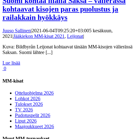
Suomi kohtaa illalla Saksa – välierässä
kohtaavat kisojen paras puolustus ja
railakkain hyökkäys
Juuso Sallinen
|
2021-06-04T09:25:20+03:00
5 kesäkuun,
2021
|
Jääkiekon MM-kisat 2021
,
Leijonat
|
Kuva: Bildbyrån Leijonat kohtaavat tänään MM-kisojen välierässä
Saksan. Suomi lähtee [...]
Lue lisää
0
MM-kisat
Otteluohjelma 2026
Lohkot 2026
Tulokset 2026
TV 2026
Pudotuspelit 2026
Liput 2026
Maajoukkueet 2026
Muut MM-turnaukset