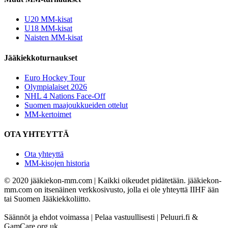
U20 MM-kisat
U18 MM-kisat
Naisten MM-kisat
Jääkiekkoturnaukset
Euro Hockey Tour
Olympialaiset 2026
NHL 4 Nations Face-Off
Suomen maajoukkueiden ottelut
MM-kertoimet
OTA YHTEYTTÄ
Ota yhteyttä
MM-kisojen historia
© 2020 jääkiekon-mm.com | Kaikki oikeudet pidätetään. jääkiekon-
mm.com on itsenäinen verkkosivusto, jolla ei ole yhteyttä IIHF ään
tai Suomen Jääkiekkoliitto.
Säännöt ja ehdot voimassa | Pelaa vastuullisesti | Peluuri.fi &
GamCare.org.uk