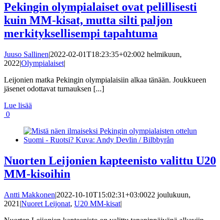
Pekingin olympialaiset ovat pelillisesti
kuin MM-kisat, mutta silti paljon
merkityksellisempi tapahtuma
Juuso Sallinen
|
2022-02-01T18:23:35+02:00
2 helmikuun,
2022
|
Olympialaiset
|
Leijonien matka Pekingin olympialaisiin alkaa tänään. Joukkueen
jäsenet odottavat turnauksen [...]
Lue lisää
0
Nuorten Leijonien kapteenisto valittu U20
MM-kisoihin
Antti Makkonen
|
2022-10-10T15:02:31+03:00
22 joulukuun,
2021
|
Nuoret Leijonat
,
U20 MM-kisat
|