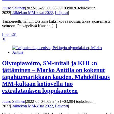
Juuso Sallinen
|
2022-05-27T00:33:09+03:00
26 toukokuun,
2022
|
Jääkiekon MM-kisat 2022
,
Leijonat
|
Tampereella nähtiin torstaina kaksi kovaa nousua takaa-ajoasemasta
voittoon. Päiväpelissä Kanada [...]
Lue lisää
0
Olympiavoitto, SM-mitali ja KHL:n
jättäminen – Marko Anttila on kokenut
tapahtumarikkaan kauden. Mahdollisuus
MM-kultaan kotiovella tuo
extralatauksen loppukauteen
Juuso Sallinen
|
2022-05-04T09:24:31+03:00
4 toukokuun,
2022
|
Jääkiekon MM-kisat 2022
,
Leijonat
|