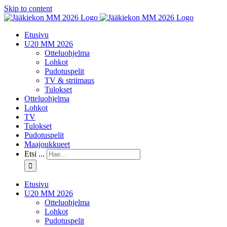
Skip to content
Etusivu
U20 MM 2026
Otteluohjelma
Lohkot
Pudotuspelit
TV & striimaus
Tulokset
Otteluohjelma
Lohkot
TV
Tulokset
Pudotuspelit
Maajoukkueet
Etsi ...
Etusivu
U20 MM 2026
Otteluohjelma
Lohkot
Pudotuspelit