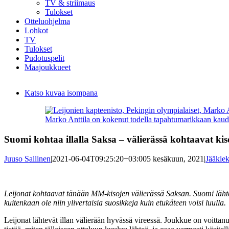
TV & striimaus
Tulokset
Otteluohjelma
Lohkot
TV
Tulokset
Pudotuspelit
Maajoukkueet
Katso kuvaa isompana
Marko Anttila on kokenut todella tapahtumarikkaan kau
Suomi kohtaa illalla Saksa – välierässä kohtaavat ki
Juuso Sallinen
|
2021-06-04T09:25:20+03:00
5 kesäkuun, 2021
|
Jääkie
Leijonat kohtaavat tänään MM-kisojen välierässä Saksan. Suomi lähtee
kuitenkaan ole niin ylivertaisia suosikkeja kuin etukäteen voisi luulla.
Leijonat lähtevät illan välierään hyvässä vireessä. Joukkue on voitta