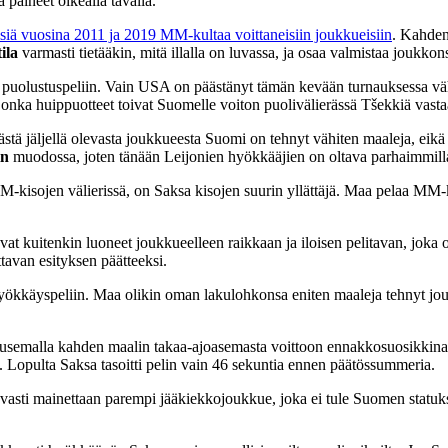
ä paineet oikealla tavalla.
ksiä vuosina 2011 ja 2019 MM-kultaa voittaneisiin joukkueisiin
. Kahden
ila
varmasti tietääkin, mitä illalla on luvassa, ja osaa valmistaa joukkons
en puolustuspeliin. Vain USA on päästänyt tämän kevään turnauksessa 
 jonka huippuotteet toivat Suomelle voiton puolivälierässä Tšekkiä vasta
jästä jäljellä olevasta joukkueesta Suomi on tehnyt vähiten maaleja, ei
in
muodossa, joten tänään Leijonien hyökkääjien on oltava parhaimmill
kisojen välierissä, on Saksa kisojen suurin yllättäjä. Maa pelaa MM-kiso
vat kuitenkin luoneet joukkueelleen raikkaan ja iloisen pelitavan, joka
avan esityksen päätteeksi.
hyökkäyspeliin. Maa olikin oman lakulohkonsa eniten maaleja tehnyt j
usemalla kahden maalin takaa-ajoasemasta voittoon ennakkosuosikkina ot
a. Lopulta Saksa tasoitti pelin vain 46 sekuntia ennen päätössummeria.
i mainettaan parempi jääkiekkojoukkue, joka ei tule Suomen statuksell