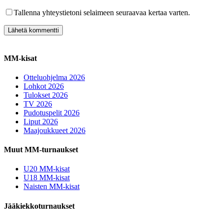
Tallenna yhteystietoni selaimeen seuraavaa kertaa varten.
MM-kisat
Otteluohjelma 2026
Lohkot 2026
Tulokset 2026
TV 2026
Pudotuspelit 2026
Liput 2026
Maajoukkueet 2026
Muut MM-turnaukset
U20 MM-kisat
U18 MM-kisat
Naisten MM-kisat
Jääkiekkoturnaukset