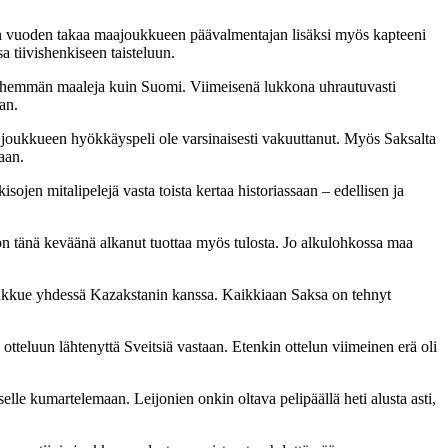
 vuoden takaa maajoukkueen päävalmentajan lisäksi myös kapteeni
a tiivishenkiseen taisteluun.
vähemmän maaleja kuin Suomi. Viimeisenä lukkona uhrautuvasti
an.
kä joukkueen hyökkäyspeli ole varsinaisesti vakuuttanut. Myös Saksalta
aan.
jen mitalipelejä vasta toista kertaa historiassaan – edellisen ja
 on tänä keväänä alkanut tuottaa myös tulosta. Jo alkulohkossa maa
oukkue yhdessä Kazakstanin kanssa. Kaikkiaan Saksa on tehnyt
teluun lähtenyttä Sveitsiä vastaan. Etenkin ottelun viimeinen erä oli
e kumartelemaan. Leijonien onkin oltava pelipäällä heti alusta asti,