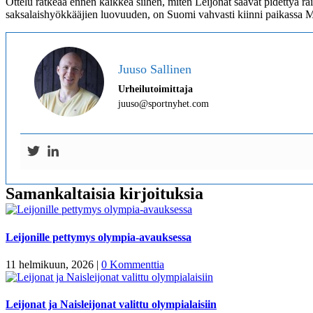
Ottelu ratkeaa ennen kaikkea siihen, miten Leijonat saavat pidettyä 
saksalaishyökkääjien luovuuden, on Suomi vahvasti kiinni paikassa M
Juuso Sallinen
Urheilutoimittaja
juuso@sportnyhet.com
Samankaltaisia kirjoituksia
Leijonille pettymys olympia-avauksessa
11 helmikuun, 2026
|
0 Kommenttia
Leijonat ja Naisleijonat valittu olympialaisiin