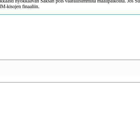
raikkaasti hyökkäävän Saksan pois vaarallisimmilta maalipaikoilta. Jos 
M-kisojen finaaliin.