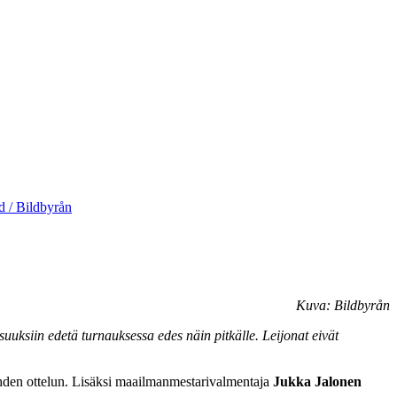
 / Bildbyrån
Kuva: Bildbyrån
uksiin edetä turnauksessa edes näin pitkälle. Leijonat eivät
 yhden ottelun. Lisäksi maailmanmestarivalmentaja
Jukka Jalonen