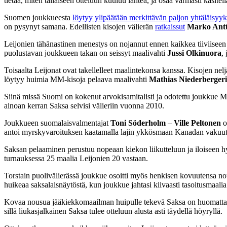
tietää, miten tällaiseen otteluun kuuluu lähteä, ja osaa varmasti käsitell
Suomen joukkueesta
löytyy ylipäätään merkittävän paljon yhtäläisyy
on pysynyt samana. Edellisten kisojen välierän
ratkaissut
Marko Antt
Leijonien tähänastinen menestys on nojannut ennen kaikkea tiiviise
puolustavan joukkueen takan on seissyt maalivahti
Jussi Olkinuora
,
Toisaalta Leijonat ovat takellelleet maalintekonsa kanssa. Kisojen nel
löytyy huimia MM-kisoja pelaava maalivahti
Mathias Niederberger
Siinä missä Suomi on kokenut arvokisamitalisti ja odotettu joukkue MM-
ainoan kerran Saksa selvisi välieriin vuonna 2010.
Joukkueen suomalaisvalmentajat
Toni Söderholm
–
Ville Peltonen
o
antoi myrskyvaroituksen kaatamalla lajin ykkösmaan Kanadan vakuutt
Saksan pelaaminen perustuu nopeaan kiekon liikutteluun ja iloiseen 
turnauksessa 25 maalia Leijonien 20 vastaan.
Torstain puolivälierässä joukkue osoitti myös henkisen kovuutensa no
huikeaa saksalaisnäytöstä, kun joukkue jahtasi kiivaasti tasoitusmaali
Kovaa nousua jääkiekkomaailman huipulle tekevä Saksa on huomattavast
sillä liukasjalkainen Saksa tulee otteluun alusta asti täydellä höyryllä.