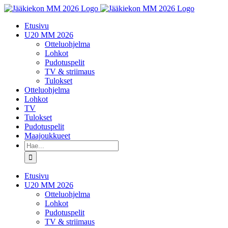
Skip
to
Etusivu
content
U20 MM 2026
Otteluohjelma
Lohkot
Pudotuspelit
TV & striimaus
Tulokset
Otteluohjelma
Lohkot
TV
Tulokset
Pudotuspelit
Maajoukkueet
Etsi
...
Etusivu
U20 MM 2026
Otteluohjelma
Lohkot
Pudotuspelit
TV & striimaus