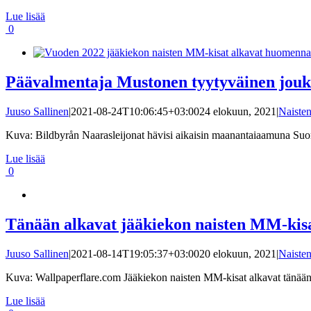
Lue lisää
0
Päävalmentaja Mustonen tyytyväinen joukk
Juuso Sallinen
|
2021-08-24T10:06:45+03:00
24 elokuun, 2021
|
Naiste
Kuva: Bildbyrån Naarasleijonat hävisi aikaisin maanantaiaamuna Suo
Lue lisää
0
Tänään alkavat jääkiekon naisten MM-kisat
Juuso Sallinen
|
2021-08-14T19:05:37+03:00
20 elokuun, 2021
|
Naiste
Kuva: Wallpaperflare.com Jääkiekon naisten MM-kisat alkavat tänään
Lue lisää