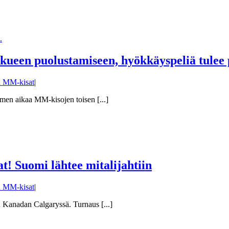
ueen puolustamiseen, hyökkäyspeliä tulee
n MM-kisat
|
men aikaa MM-kisojen toisen [...]
! Suomi lähtee mitalijahtiin
n MM-kisat
|
 Kanadan Calgaryssä. Turnaus [...]