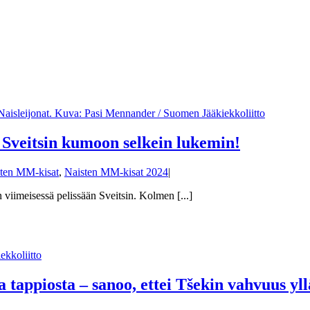
i Sveitsin kumoon selkein lukemin!
ten MM-kisat
,
Naisten MM-kisat 2024
|
viimeisessä pelissään Sveitsin. Kolmen [...]
ta tappiosta – sanoo, ettei Tšekin vahvuus yl