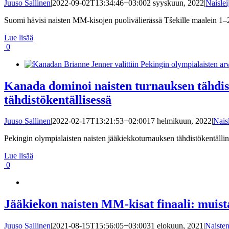
Juuso Sallinen
|
2022-09-02T13:34:46+03:00
2 syyskuun, 2022
|
Naislei
Suomi hävisi naisten MM-kisojen puolivälierässä Tšekille maalein 1–2
Lue lisää
0
Kanada dominoi naisten turnauksen tähdis
tähdistökentällisessä
Juuso Sallinen
|
2022-02-17T13:21:53+02:00
17 helmikuun, 2022
|
Nais
Pekingin olympialaisten naisten jääkiekkoturnauksen tähdistökentälline
Lue lisää
0
Jääkiekon naisten MM-kisat finaali: muista
Juuso Sallinen
|
2021-08-15T15:56:05+03:00
31 elokuun, 2021
|
Naiste