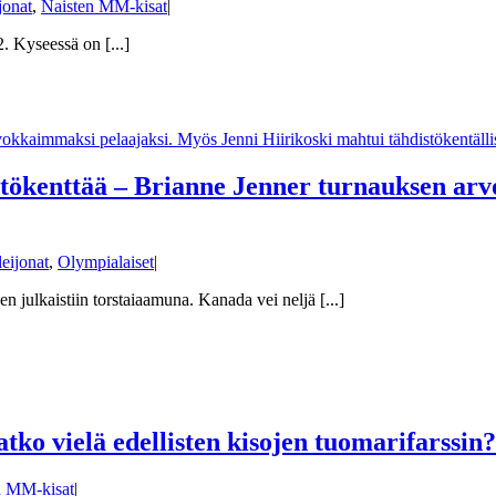
jonat
,
Naisten MM-kisat
|
. Kyseessä on [...]
tökenttää – Brianne Jenner turnauksen arvo
leijonat
,
Olympialaiset
|
n julkaistiin torstaiaamuna. Kanada vei neljä [...]
tko vielä edellisten kisojen tuomarifarssin?
n MM-kisat
|