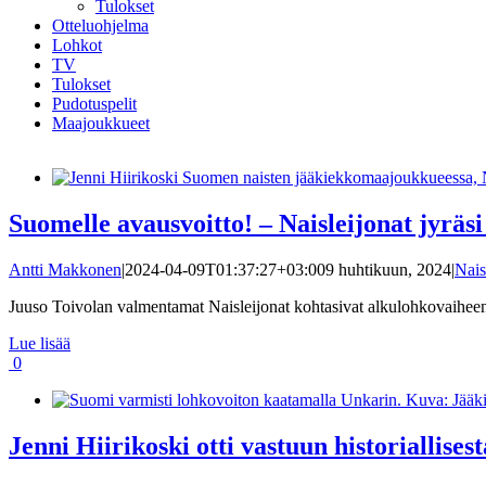
Tulokset
Otteluohjelma
Lohkot
TV
Tulokset
Pudotuspelit
Maajoukkueet
Suomelle avausvoitto! – Naisleijonat jyräs
Antti Makkonen
|
2024-04-09T01:37:27+03:00
9 huhtikuun, 2024
|
Nais
Juuso Toivolan valmentamat Naisleijonat kohtasivat alkulohkovaiheen 
Lue lisää
0
Jenni Hiirikoski otti vastuun historiallises