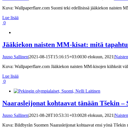
Kuva: Wallpaperflare.com Suomi teki edellisissä jääkiekon naisten MM-
Lue lisää
0
Jääkiekon naisten MM-kisat: mitä tapahtui
Juuso Sallinen
|
2021-08-15T15:16:15+03:00
30 elokuun, 2021
|
Naiste
Kuva: Wallpaperflare.com Jääkiekon naisten MM-kisojen kiihkeät välie
Lue lisää
0
Naarasleijonat kohtaavat tänään Tšekin –
Juuso Sallinen
|
2021-08-28T10:53:31+03:00
28 elokuun, 2021
|
Naiste
Kuva: Bildbyrån Suomen Naarasleijonat kohtaavat ensi yönä Tšekin nii