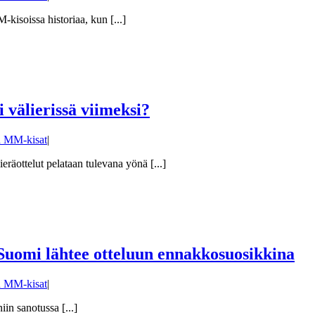
kisoissa historiaa, kun [...]
 välierissä viimeksi?
n MM-kisat
|
räottelut pelataan tulevana yönä [...]
 Suomi lähtee otteluun ennakkosuosikkina
n MM-kisat
|
n sanotussa [...]