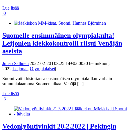
Lue lisää
0
Suomelle ensimmäinen olympiakulta!
Leijonien kiekkokontrolli riisui Venäjän
aseista
Juuso Sallinen
|
2022-02-20T08:25:14+02:00
20 helmikuun,
2022
|
Leijonat
,
Olympialaiset
|
Suomi voitti historiansa ensimmäisen olympiakullan varhain
sunnuntaiaamuna Suomen aikaa. Venäjä [...]
Lue lisää
3
Vedonlyöntivinkit 20.2.2022 | Pekingin