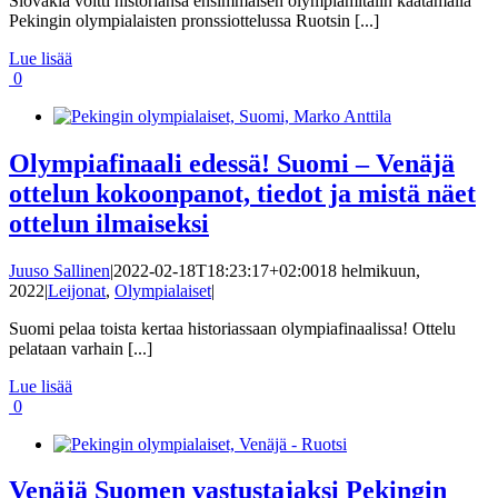
Slovakia voitti historiansa ensimmäisen olympiamitalin kaatamalla
Pekingin olympialaisten pronssiottelussa Ruotsin [...]
Lue lisää
0
Olympiafinaali edessä! Suomi – Venäjä
ottelun kokoonpanot, tiedot ja mistä näet
ottelun ilmaiseksi
Juuso Sallinen
|
2022-02-18T18:23:17+02:00
18 helmikuun,
2022
|
Leijonat
,
Olympialaiset
|
Suomi pelaa toista kertaa historiassaan olympiafinaalissa! Ottelu
pelataan varhain [...]
Lue lisää
0
Venäjä Suomen vastustajaksi Pekingin