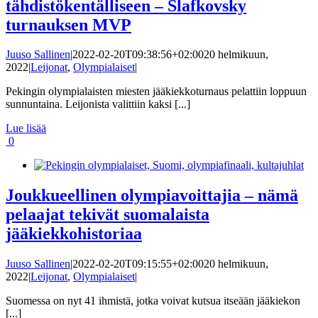
tähdistökentälliseen – Slafkovsky
turnauksen MVP
Juuso Sallinen
|
2022-02-20T09:38:56+02:00
20 helmikuun,
2022
|
Leijonat
,
Olympialaiset
|
Pekingin olympialaisten miesten jääkiekkoturnaus pelattiin loppuun
sunnuntaina. Leijonista valittiin kaksi [...]
Lue lisää
0
Joukkueellinen olympiavoittajia – nämä
pelaajat tekivät suomalaista
jääkiekkohistoriaa
Juuso Sallinen
|
2022-02-20T09:15:55+02:00
20 helmikuun,
2022
|
Leijonat
,
Olympialaiset
|
Suomessa on nyt 41 ihmistä, jotka voivat kutsua itseään jääkiekon
[...]