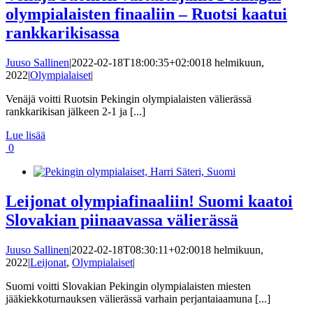
olympialaisten finaaliin – Ruotsi kaatui
rankkarikisassa
Juuso Sallinen
|
2022-02-18T18:00:35+02:00
18 helmikuun,
2022
|
Olympialaiset
|
Venäjä voitti Ruotsin Pekingin olympialaisten välierässä
rankkarikisan jälkeen 2-1 ja [...]
Lue lisää
0
Leijonat olympiafinaaliin! Suomi kaatoi
Slovakian piinaavassa välierässä
Juuso Sallinen
|
2022-02-18T08:30:11+02:00
18 helmikuun,
2022
|
Leijonat
,
Olympialaiset
|
Suomi voitti Slovakian Pekingin olympialaisten miesten
jääkiekkoturnauksen välierässä varhain perjantaiaamuna [...]