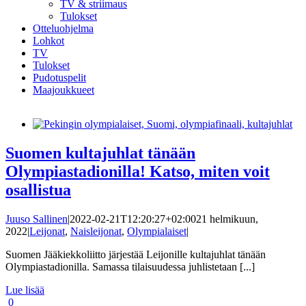
TV & striimaus
Tulokset
Otteluohjelma
Lohkot
TV
Tulokset
Pudotuspelit
Maajoukkueet
Suomen kultajuhlat tänään
Olympiastadionilla! Katso, miten voit
osallistua
Juuso Sallinen
|
2022-02-21T12:20:27+02:00
21 helmikuun,
2022
|
Leijonat
,
Naisleijonat
,
Olympialaiset
|
Suomen Jääkiekkoliitto järjestää Leijonille kultajuhlat tänään
Olympiastadionilla. Samassa tilaisuudessa juhlistetaan [...]
Lue lisää
0