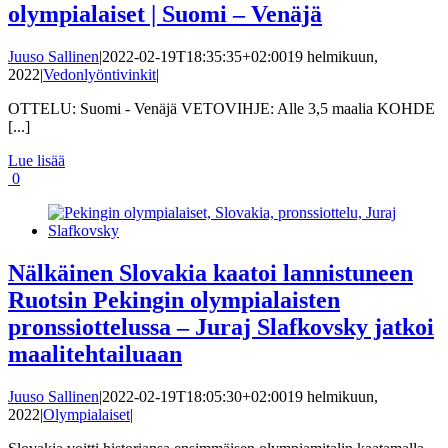
olympialaiset | Suomi – Venäjä
Juuso Sallinen
|
2022-02-19T18:35:35+02:00
19 helmikuun,
2022
|
Vedonlyöntivinkit
|
OTTELU: Suomi - Venäjä VETOVIHJE: Alle 3,5 maalia KOHDE
[...]
Lue lisää
0
Nälkäinen Slovakia kaatoi lannistuneen
Ruotsin Pekingin olympialaisten
pronssiottelussa – Juraj Slafkovsky jatkoi
maalitehtailuaan
Juuso Sallinen
|
2022-02-19T18:05:30+02:00
19 helmikuun,
2022
|
Olympialaiset
|