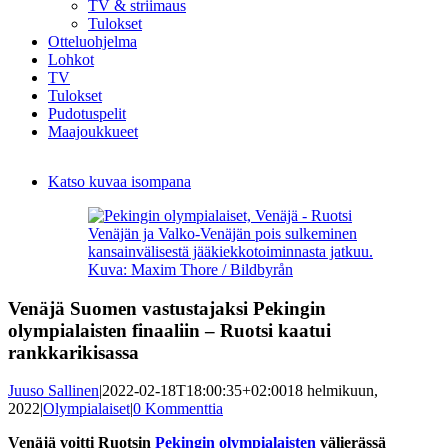
TV & striimaus
Tulokset
Otteluohjelma
Lohkot
TV
Tulokset
Pudotuspelit
Maajoukkueet
Katso kuvaa isompana
Venäjän ja Valko-Venäjän pois sulkeminen
kansainvälisestä jääkiekkotoiminnasta jatkuu.
Kuva: Maxim Thore / Bildbyrån
Venäjä Suomen vastustajaksi Pekingin
olympialaisten finaaliin – Ruotsi kaatui
rankkarikisassa
Juuso Sallinen
|
2022-02-18T18:00:35+02:00
18 helmikuun,
2022
|
Olympialaiset
|
0 Kommenttia
Venäjä voitti Ruotsin
Pekingin olympialaisten
välierässä