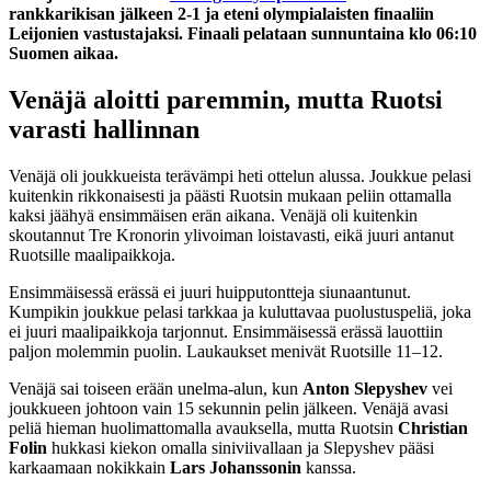
rankkarikisan jälkeen 2-1 ja eteni olympialaisten finaaliin
Leijonien vastustajaksi. Finaali pelataan sunnuntaina klo 06:10
Suomen aikaa.
Venäjä aloitti paremmin, mutta Ruotsi
varasti hallinnan
Venäjä oli joukkueista terävämpi heti ottelun alussa. Joukkue pelasi
kuitenkin rikkonaisesti ja päästi Ruotsin mukaan peliin ottamalla
kaksi jäähyä ensimmäisen erän aikana. Venäjä oli kuitenkin
skoutannut Tre Kronorin ylivoiman loistavasti, eikä juuri antanut
Ruotsille maalipaikkoja.
Ensimmäisessä erässä ei juuri huipputontteja siunaantunut.
Kumpikin joukkue pelasi tarkkaa ja kuluttavaa puolustuspeliä, joka
ei juuri maalipaikkoja tarjonnut. Ensimmäisessä erässä lauottiin
paljon molemmin puolin. Laukaukset menivät Ruotsille 11–12.
Venäjä sai toiseen erään unelma-alun, kun
Anton Slepyshev
vei
joukkueen johtoon vain 15 sekunnin pelin jälkeen. Venäjä avasi
peliä hieman huolimattomalla avauksella, mutta Ruotsin
Christian
Folin
hukkasi kiekon omalla siniviivallaan ja Slepyshev pääsi
karkaamaan nokikkain
Lars Johanssonin
kanssa.