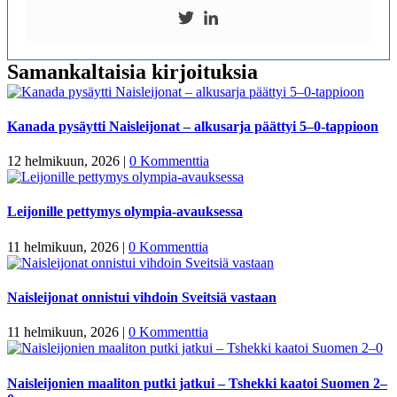
Samankaltaisia kirjoituksia
Kanada pysäytti Naisleijonat – alkusarja päättyi 5–0-tappioon
12 helmikuun, 2026
|
0 Kommenttia
Leijonille pettymys olympia-avauksessa
11 helmikuun, 2026
|
0 Kommenttia
Naisleijonat onnistui vihdoin Sveitsiä vastaan
11 helmikuun, 2026
|
0 Kommenttia
Naisleijonien maaliton putki jatkui – Tshekki kaatoi Suomen 2–