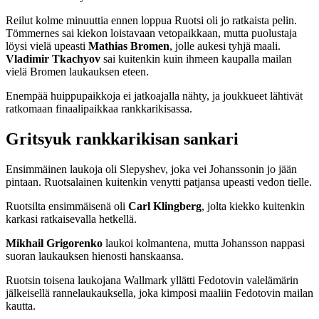
Reilut kolme minuuttia ennen loppua Ruotsi oli jo ratkaista pelin.
Tömmernes sai kiekon loistavaan vetopaikkaan, mutta puolustaja
löysi vielä upeasti
Mathias Bromen
, jolle aukesi tyhjä maali.
Vladimir Tkachyov
sai kuitenkin kuin ihmeen kaupalla mailan
vielä Bromen laukauksen eteen.
Enempää huippupaikkoja ei jatkoajalla nähty, ja joukkueet lähtivät
ratkomaan finaalipaikkaa rankkarikisassa.
Gritsyuk rankkarikisan sankari
Ensimmäinen laukoja oli Slepyshev, joka vei Johanssonin jo jään
pintaan. Ruotsalainen kuitenkin venytti patjansa upeasti vedon tielle.
Ruotsilta ensimmäisenä oli
Carl Klingberg
, jolta kiekko kuitenkin
karkasi ratkaisevalla hetkellä.
Mikhail Grigorenko
laukoi kolmantena, mutta Johansson nappasi
suoran laukauksen hienosti hanskaansa.
Ruotsin toisena laukojana Wallmark yllätti Fedotovin valelämärin
jälkeisellä rannelaukauksella, joka kimposi maaliin Fedotovin mailan
kautta.