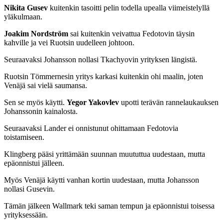
Nikita Gusev
kuitenkin tasoitti pelin todella upealla viimeistelyllä
yläkulmaan.
Joakim Nordström
sai kuitenkin veivattua Fedotovin täysin
kahville ja vei Ruotsin uudelleen johtoon.
Seuraavaksi Johansson nollasi Tkachyovin yrityksen längistä.
Ruotsin Tömmernesin yritys karkasi kuitenkin ohi maalin, joten
Venäjä sai vielä saumansa.
Sen se myös käytti.
Yegor Yakovlev
upotti terävän rannelaukauksen
Johanssonin kainalosta.
Seuraavaksi Lander ei onnistunut ohittamaan Fedotovia
toistamiseen.
Klingberg pääsi yrittämään suunnan muututtua uudestaan, mutta
epäonnistui jälleen.
Myös Venäjä käytti vanhan kortin uudestaan, mutta Johansson
nollasi Gusevin.
Tämän jälkeen Wallmark teki saman tempun ja epäonnistui toisessa
yrityksessään.