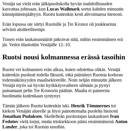
Venäjä sai vielä erän jälkipuoliskolla hyvän mahdollisuuden
kasvattaa johtoaan, kun
Lucas Wallmark
sortui kahden minuutin
kiinnipitämisjäähyyn. Ruotsi kuitenkin kesti alivoimansa hienosti.
Erän lopussa ote siirtyi Ruotsille ja Tre Kronor oli joukkueista
selvästi aloitteellisempi.
Toisen erän laukaisumäärät jatkoivat siitä, mihin ensimmäinen erä
jäi. Vedot tilastoitiin Venäjälle 12–10.
Ruotsi nousi kolmannessa erässä tasoihin
Ruotsi vei kolmannen erän alkua, kuten odotettua olikin. Venäjä
kuitenkin puolusti todella fiksusti, eikä päästänyt Ruotsia korkean
todennäköisyyden maalisektoreille. Noin neljän minuutin jälkeen
Venäjä myös sai hyvän hyökkäysvaiheen silmään ja pystyi
painamaan pelin Tre Kronorin päähän. Maalia ei paineesta
huolimatta kuitenkaan syntynyt.
Tämän jälkeen Ruotsi kuitenkin iski.
Henrik Tömmernes
toi
kiekon Venäjän alueelle ja löysi painottomalta puolelta hienosti
Jonathan Pudaksen
. Skellefteån puolustajan laukauksen
Ivan
Fedotov
vielä torjui, mutta irtokiekkoon pääsi ensimmäisenä
Anton
Lander
, joka toi Ruotsin tasoihin.