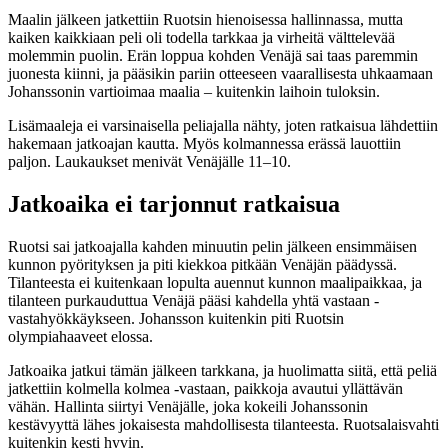
Maalin jälkeen jatkettiin Ruotsin hienoisessa hallinnassa, mutta
kaiken kaikkiaan peli oli todella tarkkaa ja virheitä välttelevää
molemmin puolin. Erän loppua kohden Venäjä sai taas paremmin
juonesta kiinni, ja pääsikin pariin otteeseen vaarallisesta uhkaamaan
Johanssonin vartioimaa maalia – kuitenkin laihoin tuloksin.
Lisämaaleja ei varsinaisella peliajalla nähty, joten ratkaisua lähdettiin
hakemaan jatkoajan kautta. Myös kolmannessa erässä lauottiin
paljon. Laukaukset menivät Venäjälle 11–10.
Jatkoaika ei tarjonnut ratkaisua
Ruotsi sai jatkoajalla kahden minuutin pelin jälkeen ensimmäisen
kunnon pyörityksen ja piti kiekkoa pitkään Venäjän päädyssä.
Tilanteesta ei kuitenkaan lopulta auennut kunnon maalipaikkaa, ja
tilanteen purkauduttua Venäjä pääsi kahdella yhtä vastaan -
vastahyökkäykseen. Johansson kuitenkin piti Ruotsin
olympiahaaveet elossa.
Jatkoaika jatkui tämän jälkeen tarkkana, ja huolimatta siitä, että peliä
jatkettiin kolmella kolmea -vastaan, paikkoja avautui yllättävän
vähän. Hallinta siirtyi Venäjälle, joka kokeili Johanssonin
kestävyyttä lähes jokaisesta mahdollisesta tilanteesta. Ruotsalaisvahti
kuitenkin kesti hyvin.