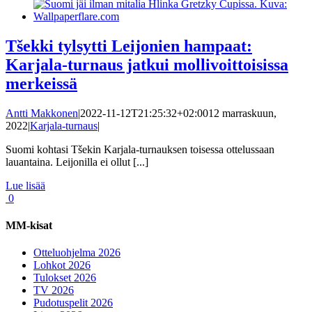
Tšekki tylsytti Leijonien hampaat:
Karjala-turnaus jatkui mollivoittoisissa
merkeissä
Antti Makkonen
|
2022-11-12T21:25:32+02:00
12 marraskuun,
2022
|
Karjala-turnaus
|
Suomi kohtasi Tšekin Karjala-turnauksen toisessa ottelussaan
lauantaina. Leijonilla ei ollut [...]
Lue lisää
0
MM-kisat
Otteluohjelma 2026
Lohkot 2026
Tulokset 2026
TV 2026
Pudotuspelit 2026