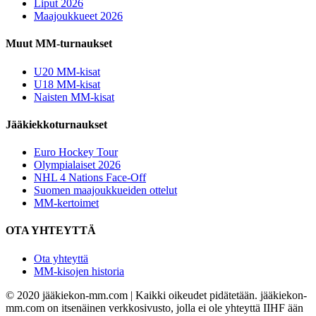
Liput 2026
Maajoukkueet 2026
Muut MM-turnaukset
U20 MM-kisat
U18 MM-kisat
Naisten MM-kisat
Jääkiekkoturnaukset
Euro Hockey Tour
Olympialaiset 2026
NHL 4 Nations Face-Off
Suomen maajoukkueiden ottelut
MM-kertoimet
OTA YHTEYTTÄ
Ota yhteyttä
MM-kisojen historia
© 2020 jääkiekon-mm.com | Kaikki oikeudet pidätetään. jääkiekon-
mm.com on itsenäinen verkkosivusto, jolla ei ole yhteyttä IIHF ään