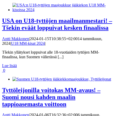
USA on U18-tyttöjen maailmanmestari! –
Tšekin eväät loppuivat kesken finaalissa
Antti Makkonen
|
2024-01-15T10:38:55+02:00
14 tammikuun,
2024
|
U18 MM-kisat 2024
|
Tšekin yllätykset loppuivat alle 18-vuotiaiden tyttöjen MM-
finaalissa, kun Suomen välierässä [...]
Lue lisää
0
Tyttöleijonilla voitokas MM-avaus! –
Suomi nousi kahden maalin
tappioasemasta voittoon
Antti Makkonen
|
2024-01-06T16:32:36+02:00
6 tammikuun,