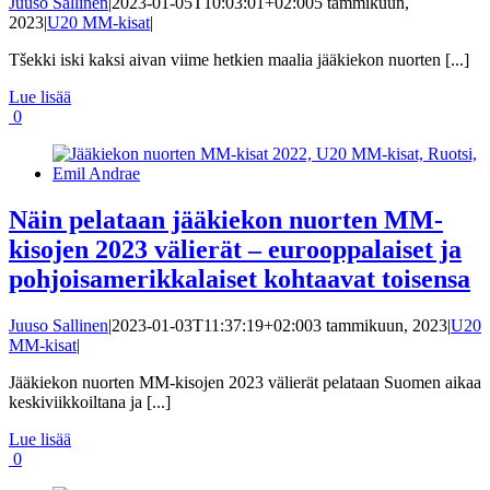
Juuso Sallinen
|
2023-01-05T10:03:01+02:00
5 tammikuun,
2023
|
U20 MM-kisat
|
Tšekki iski kaksi aivan viime hetkien maalia jääkiekon nuorten [...]
Lue lisää
0
Näin pelataan jääkiekon nuorten MM-
kisojen 2023 välierät – eurooppalaiset ja
pohjoisamerikkalaiset kohtaavat toisensa
Juuso Sallinen
|
2023-01-03T11:37:19+02:00
3 tammikuun, 2023
|
U20
MM-kisat
|
Jääkiekon nuorten MM-kisojen 2023 välierät pelataan Suomen aikaa
keskiviikkoiltana ja [...]
Lue lisää
0