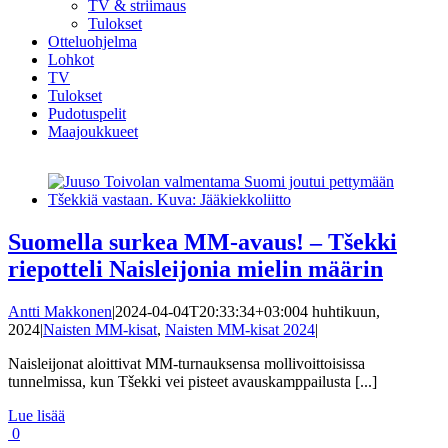
TV & striimaus
Tulokset
Otteluohjelma
Lohkot
TV
Tulokset
Pudotuspelit
Maajoukkueet
Suomella surkea MM-avaus! – Tšekki
riepotteli Naisleijonia mielin määrin
Antti Makkonen
|
2024-04-04T20:33:34+03:00
4 huhtikuun,
2024
|
Naisten MM-kisat
,
Naisten MM-kisat 2024
|
Naisleijonat aloittivat MM-turnauksensa mollivoittoisissa
tunnelmissa, kun Tšekki vei pisteet avauskamppailusta [...]
Lue lisää
0