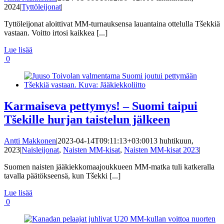
2024
|
Tyttöleijonat
|
Tyttöleijonat aloittivat MM-turnauksensa lauantaina ottelulla Tšekkiä
vastaan. Voitto irtosi kaikkea [...]
Lue lisää
0
Karmaiseva pettymys! – Suomi taipui
Tšekille hurjan taistelun jälkeen
Antti Makkonen
|
2023-04-14T09:11:13+03:00
13 huhtikuun,
2023
|
Naisleijonat
,
Naisten MM-kisat
,
Naisten MM-kisat 2023
|
Suomen naisten jääkiekkomaajoukkueen MM-matka tuli katkeralla
tavalla päätökseensä, kun Tšekki [...]
Lue lisää
0