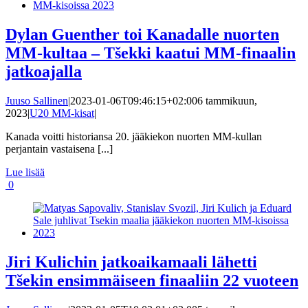
Dylan Guenther toi Kanadalle nuorten
MM-kultaa – Tšekki kaatui MM-finaalin
jatkoajalla
Juuso Sallinen
|
2023-01-06T09:46:15+02:00
6 tammikuun,
2023
|
U20 MM-kisat
|
Kanada voitti historiansa 20. jääkiekon nuorten MM-kullan
perjantain vastaisena [...]
Lue lisää
0
Jiri Kulichin jatkoaikamaali lähetti
Tšekin ensimmäiseen finaaliin 22 vuoteen