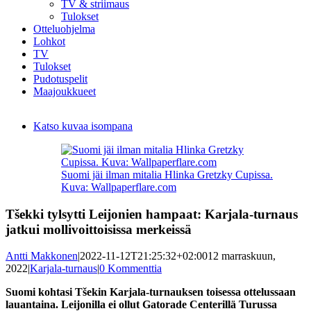
TV & striimaus
Tulokset
Otteluohjelma
Lohkot
TV
Tulokset
Pudotuspelit
Maajoukkueet
Katso kuvaa isompana
Suomi jäi ilman mitalia Hlinka Gretzky Cupissa.
Kuva: Wallpaperflare.com
Tšekki tylsytti Leijonien hampaat: Karjala-turnaus
jatkui mollivoittoisissa merkeissä
Antti Makkonen
|
2022-11-12T21:25:32+02:00
12 marraskuun,
2022
|
Karjala-turnaus
|
0 Kommenttia
Suomi kohtasi Tšekin Karjala-turnauksen toisessa ottelussaan
lauantaina. Leijonilla ei ollut Gatorade Centerillä Turussa