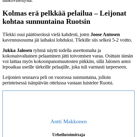
taukovihellystä.
Kolmas erä pelkkää pelailua – Leijonat
kohtaa sunnuntaina Ruotsin
Tšekki osui päätöserässä vielä kahdesti, joten
Joose Antosen
kavennusosuma jäi laihaksi lohduksi. Tšekille siis selkeä 5-2 voitto.
Jukka Jalosen
ryhmä näytti todella aseettomalta ja
kokonaisvaltainen pelaaminen jätti toivomisen varaa. Osittain tämän
voi laittaa myös kokoonpanomuutosten piikkiin, sillä Jalonen antoi
lepoaikaa useille tärkeille pelaajille, joka tuli varmasti tarpeeseen.
Leijonien seuraava peli on vuorossa sunnuntaina, jolloin
perinteisessä isänpäivän ottelussa vastaan luistelee Ruotsi.
Antti Makkonen
Urheilutoimittaja