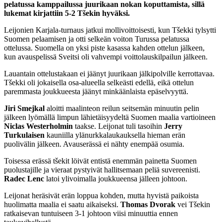
pelatussa kamppailussa juurikaan nokan koputtamista, sillä
lukemat kirjattiin 5-2 Tšekin hyväksi.
Leijonien Karjala-turnaus jatkui mollivoittoisesti, kun Tšekki tylsytti
Suomen pelaamisen ja otti selkeän voiton Turussa pelatussa
ottelussa. Suomella on yksi piste kasassa kahden ottelun jälkeen,
kun avauspelissä Sveitsi oli vahvempi voittolauskilpailun jälkeen.
Lauantain ottelustakaan ei jäänyt juurikaan jälkipolville kerrottavaa.
Tšekki oli jokaisella osa-alueella selkeästi edellä, eikä ottelun
paremmasta joukkueesta jäänyt minkäänlaista epäselvyyttä.
Jiri Smejkal
aloitti maalinteon reilun seitsemän minuutin pelin
jälkeen lyömällä limpun lähietäisyydeltä Suomen maalia vartioineen
Niclas Westerholmin
taakse. Leijonat tuli tasoihin
Jerry
Turkulaisen
kauniilla ylänurkkalaukauksella hieman erän
puolivälin jälkeen. Avauserässä ei nähty enempää osumia.
Toisessa erässä tšekit löivät entistä enemmän painetta Suomen
puolustajille ja vieraat pystyivät hallitsemaan peliä suvereenisti.
Radec Lenc
latoi ylivoimalla joukkueensa jälleen johtoon.
Leijonat heräsivät erän loppua kohden, mutta hyvistä paikoista
huolimatta maalia ei saatu aikaiseksi.
Thomas
Dvorak
vei Tšekin
ratkaisevan tuntuiseen 3-1 johtoon viisi minuuttia ennen