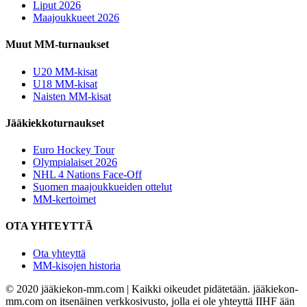
Liput 2026
Maajoukkueet 2026
Muut MM-turnaukset
U20 MM-kisat
U18 MM-kisat
Naisten MM-kisat
Jääkiekkoturnaukset
Euro Hockey Tour
Olympialaiset 2026
NHL 4 Nations Face-Off
Suomen maajoukkueiden ottelut
MM-kertoimet
OTA YHTEYTTÄ
Ota yhteyttä
MM-kisojen historia
© 2020 jääkiekon-mm.com | Kaikki oikeudet pidätetään. jääkiekon-
mm.com on itsenäinen verkkosivusto, jolla ei ole yhteyttä IIHF ään