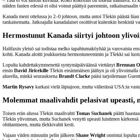
– Tätä ei voi sanoin kuvailla. Koko kokemus oli todella mahtava. Et ko
näiden fanien edessä ei olisi voinut päättyä paremmin, ratkaisumaalin 
Kanada meni ottelussa jo 2–0 johtoon, mutta antoi Tšekin päästä liian 
rankaisematta. Jatkoajalla kanadalaiset osoittivat kuitenkin henkistä v
Hermostunut Kanada siirtyi johtoon ylivo
Halifaxin yleisö sai todistaa melko tapahtumaköyhää ja varovaista e
kohti. Kanada aloitti joukkueista hermostuneemmin ja Tšekki sai luotu
Lopulta kahdettakymmenettä syntymäpäiväänsä viettänyt
Brennan 
ensin
David Jiricekille
Tšekin ensimmäisen jäähyn ja oli ylivoimalla
alueella, minkä seurauksena
Brandt
Clarke
pääsi tarjoilemaan Guent
Martin Rysavy
karkasi vielä läpiajoon, mutta välierässä USA:ta vas
Molemmat maalivahdit pelasivat upeasti, m
Toisen erän alussa Tšekin maalivahti
Tomas Suchanek
päätti haastaa
Tšekin ylivoiman, mutta Suchanek venytti upeasti luistimen kärken
ohittamiseen, mutta tšekkivahti kesti.
Vajaan viiden minuutin pelin jälkeen
Shane Wright
onnistui lopulta 