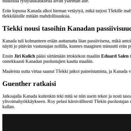
huikealla rystylaukauksella aivan yläriman alle.
Erän lopussa Kanada alkoi hieman vetäytyä, mikä tarjosi Tšekille mahd
tšekkiläisille mitään mahdollisuuksia.
Tšekki nousi tasoihin Kanadan passiivisuu
Kanada tuli kolmanteen erään auttamatta liian passiivisena, mikä antoi 
näytti jo pitävän vastustajan nollilla, kunnes maaginen minuutti erän pu
Ensin
Jiri Kulich
pääsi siirtämään irtokiekon maaliin
Eduard Salen
t
onnekkaasti Kanadan puolustajien kautta maaliin.
Maaleista uutta virtaa saanut Tšekki jatkoi paineistamista, ja Kanada vo
Guenther ratkaisi
Jatkoajalla Kanada kuitenkin teki mitä se niin usein tekee ja nosti t
ylivoimahyökkäykseen. Roy pelasi kärsivällisesti Tšekin puolustajan u
kullan.