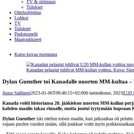
TV & striimaus
Tulokset
Otteluohjelma
Lohkot
TV
Tulokset
Pudotuspelit
Maajoukkueet
Katso kuvaa isompana
Kanadan pelaajat juhlivat MM-kullan voittoa. Kuva: Sim
Dylan Guenther toi Kanadalle nuorten MM-kultaa – T
Juuso Sallinen
|
2023-01-06T09:46:15+02:00
6 tammikuun, 2023
|
U20 
Kanada voitti historiansa 20. jääkiekon nuorten MM-kullan perj
kahden maalin takaa rinnalle, mutta joutui tyytymään hopeaan K
Dylan Guenther
iski ottelun toisen maalin, kun jatkoaikaa oli pelattu
vajaan puolen vuoden sisään, sillä joukkue voitti myös poikkeusaika