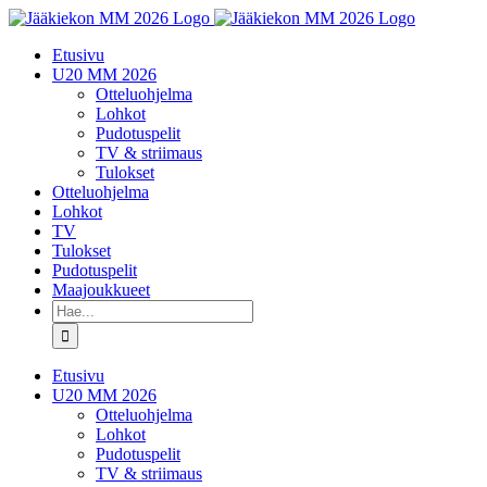
Skip
to
Etusivu
content
U20 MM 2026
Otteluohjelma
Lohkot
Pudotuspelit
TV & striimaus
Tulokset
Otteluohjelma
Lohkot
TV
Tulokset
Pudotuspelit
Maajoukkueet
Etsi
...
Etusivu
U20 MM 2026
Otteluohjelma
Lohkot
Pudotuspelit
TV & striimaus