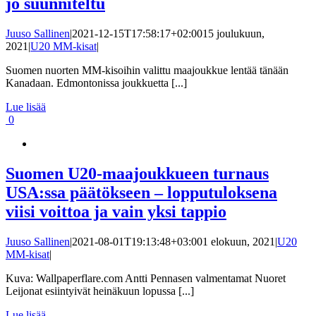
jo suunniteltu
Juuso Sallinen
|
2021-12-15T17:58:17+02:00
15 joulukuun,
2021
|
U20 MM-kisat
|
Suomen nuorten MM-kisoihin valittu maajoukkue lentää tänään
Kanadaan. Edmontonissa joukkuetta [...]
Lue lisää
0
Suomen U20-maajoukkueen turnaus
USA:ssa päätökseen – lopputuloksena
viisi voittoa ja vain yksi tappio
Juuso Sallinen
|
2021-08-01T19:13:48+03:00
1 elokuun, 2021
|
U20
MM-kisat
|
Kuva: Wallpaperflare.com Antti Pennasen valmentamat Nuoret
Leijonat esiintyivät heinäkuun lopussa [...]
Lue lisää