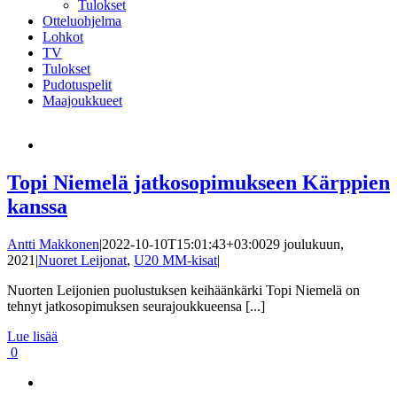
Tulokset
Otteluohjelma
Lohkot
TV
Tulokset
Pudotuspelit
Maajoukkueet
Topi Niemelä jatkosopimukseen Kärppien
kanssa
Antti Makkonen
|
2022-10-10T15:01:43+03:00
29 joulukuun,
2021
|
Nuoret Leijonat
,
U20 MM-kisat
|
Nuorten Leijonien puolustuksen keihäänkärki Topi Niemelä on
tehnyt jatkosopimuksen seurajoukkueensa [...]
Lue lisää
0