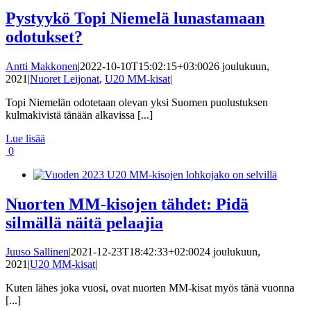
Pystyykö Topi Niemelä lunastamaan
odotukset?
Antti Makkonen
|
2022-10-10T15:02:15+03:00
26 joulukuun,
2021
|
Nuoret Leijonat
,
U20 MM-kisat
|
Topi Niemelän odotetaan olevan yksi Suomen puolustuksen
kulmakivistä tänään alkavissa [...]
Lue lisää
0
Nuorten MM-kisojen tähdet: Pidä
silmällä näitä pelaajia
Juuso Sallinen
|
2021-12-23T18:42:33+02:00
24 joulukuun,
2021
|
U20 MM-kisat
|
Kuten lähes joka vuosi, ovat nuorten MM-kisat myös tänä vuonna
[...]