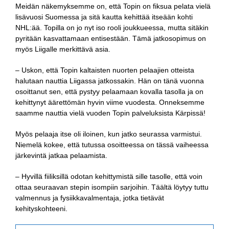
Meidän näkemyksemme on, että Topin on fiksua pelata vielä
lisävuosi Suomessa ja sitä kautta kehittää itseään kohti
NHL:ää. Topilla on jo nyt iso rooli joukkueessa, mutta sitäkin
pyritään kasvattamaan entisestään. Tämä jatkosopimus on
myös Liigalle merkittävä asia.
– Uskon, että Topin kaltaisten nuorten pelaajien otteista
halutaan nauttia Liigassa jatkossakin. Hän on tänä vuonna
osoittanut sen, että pystyy pelaamaan kovalla tasolla ja on
kehittynyt äärettömän hyvin viime vuodesta. Onneksemme
saamme nauttia vielä vuoden Topin palveluksista Kärpissä!
Myös pelaaja itse oli iloinen, kun jatko seurassa varmistui.
Niemelä kokee, että tutussa osoitteessa on tässä vaiheessa
järkevintä jatkaa pelaamista.
– Hyvillä fiiliksillä odotan kehittymistä sille tasolle, että voin
ottaa seuraavan stepin isompiin sarjoihin. Täältä löytyy tuttu
valmennus ja fysiikkavalmentaja, jotka tietävät
kehityskohteeni.