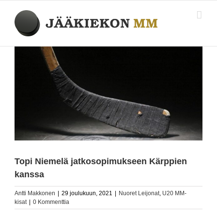
Skip
to
content
Katso
kuvaa
isompana
Topi Niemelä jatkosopimukseen Kärppien
kanssa
Antti Makkonen
|
29 joulukuun, 2021
|
Nuoret Leijonat
,
U20 MM-
kisat
|
0 Kommenttia