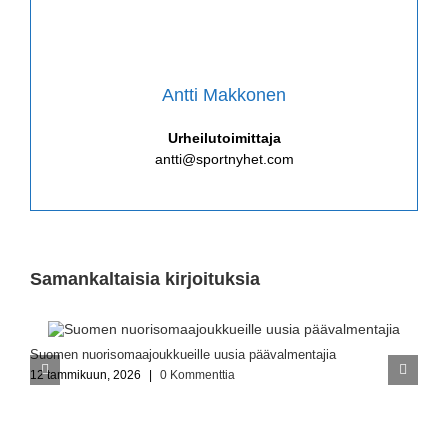
Antti Makkonen
Urheilutoimittaja
antti@sportnyhet.com
Samankaltaisia kirjoituksia
Suomen nuorisomaajoukkueille uusia päävalmentajia
R
12 tammikuun, 2026
|
0 Kommenttia
6