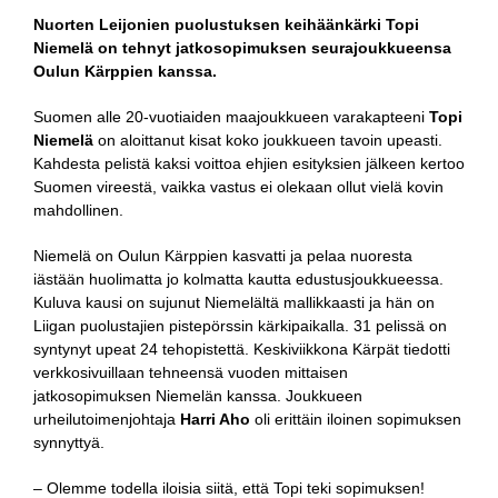
Nuorten Leijonien puolustuksen keihäänkärki Topi
Niemelä on tehnyt jatkosopimuksen seurajoukkueensa
Oulun Kärppien kanssa.
Suomen alle 20-vuotiaiden maajoukkueen varakapteeni
Topi
Niemelä
on aloittanut kisat koko joukkueen tavoin upeasti.
Kahdesta pelistä kaksi voittoa ehjien esityksien jälkeen kertoo
Suomen vireestä, vaikka vastus ei olekaan ollut vielä kovin
mahdollinen.
Niemelä on Oulun Kärppien kasvatti ja pelaa nuoresta
iästään huolimatta jo kolmatta kautta edustusjoukkueessa.
Kuluva kausi on sujunut Niemelältä mallikkaasti ja hän on
Liigan puolustajien pistepörssin kärkipaikalla. 31 pelissä on
syntynyt upeat 24 tehopistettä. Keskiviikkona Kärpät tiedotti
verkkosivuillaan tehneensä vuoden mittaisen
jatkosopimuksen Niemelän kanssa. Joukkueen
urheilutoimenjohtaja
Harri Aho
oli erittäin iloinen sopimuksen
synnyttyä.
– Olemme todella iloisia siitä, että Topi teki sopimuksen!