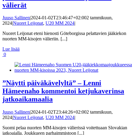
välierät
Juuso Sallinen
|
2024-01-02T23:46:47+02:00
2 tammikuun,
2024
|
Nuoret Leijonat
,
U20 MM 2024
|
Nuoret Leijonat eteni hienosti Göteborgissa pelattavien jääkiekon
nuorten MM-kisojen välieriin. [...]
Lue lisää
0
”Näytti päiväkävelyltä” – Lenni
Hämeenaho kommentoi ketjukaverinsa
jatkoaikamaalia
Juuso Sallinen
|
2024-01-02T23:44:26+02:00
2 tammikuun,
2024
|
Nuoret Leijonat
,
U20 MM 2024
|
Suomi pelaa nuorten MM-kisojen välierissä voitettuaan Slovakian
jatkoajalla. Joukkueen parhaimmistoon [...]