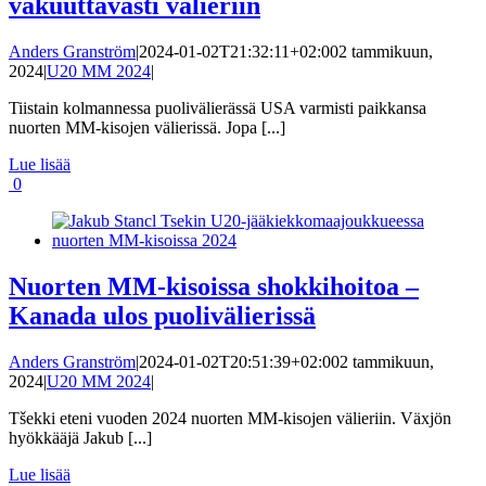
vakuuttavasti välieriin
Anders Granström
|
2024-01-02T21:32:11+02:00
2 tammikuun,
2024
|
U20 MM 2024
|
Tiistain kolmannessa puolivälierässä USA varmisti paikkansa
nuorten MM-kisojen välierissä. Jopa [...]
Lue lisää
0
Nuorten MM-kisoissa shokkihoitoa –
Kanada ulos puolivälierissä
Anders Granström
|
2024-01-02T20:51:39+02:00
2 tammikuun,
2024
|
U20 MM 2024
|
Tšekki eteni vuoden 2024 nuorten MM-kisojen välieriin. Växjön
hyökkääjä Jakub [...]
Lue lisää