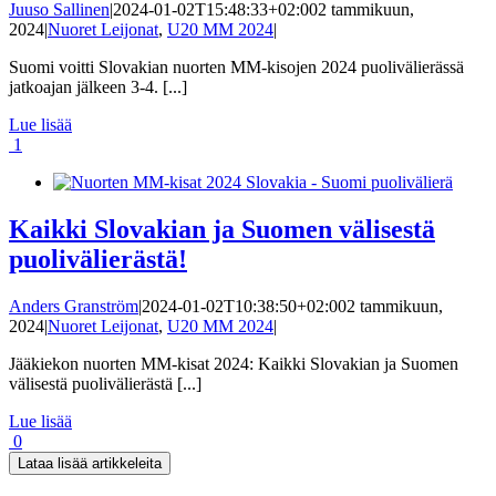
Juuso Sallinen
|
2024-01-02T15:48:33+02:00
2 tammikuun,
2024
|
Nuoret Leijonat
,
U20 MM 2024
|
Suomi voitti Slovakian nuorten MM-kisojen 2024 puolivälierässä
jatkoajan jälkeen 3-4. [...]
Lue lisää
1
Kaikki Slovakian ja Suomen välisestä
puolivälierästä!
Anders Granström
|
2024-01-02T10:38:50+02:00
2 tammikuun,
2024
|
Nuoret Leijonat
,
U20 MM 2024
|
Jääkiekon nuorten MM-kisat 2024: Kaikki Slovakian ja Suomen
välisestä puolivälierästä [...]
Lue lisää
0
Lataa lisää artikkeleita