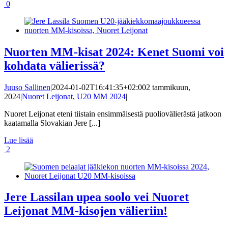
0
Nuorten MM-kisat 2024: Kenet Suomi voi
kohdata välierissä?
Juuso Sallinen
|
2024-01-02T16:41:35+02:00
2 tammikuun,
2024
|
Nuoret Leijonat
,
U20 MM 2024
|
Nuoret Leijonat eteni tiistain ensimmäisestä puoliovälierästä jatkoon
kaatamalla Slovakian Jere [...]
Lue lisää
2
Jere Lassilan upea soolo vei Nuoret
Leijonat MM-kisojen välieriin!