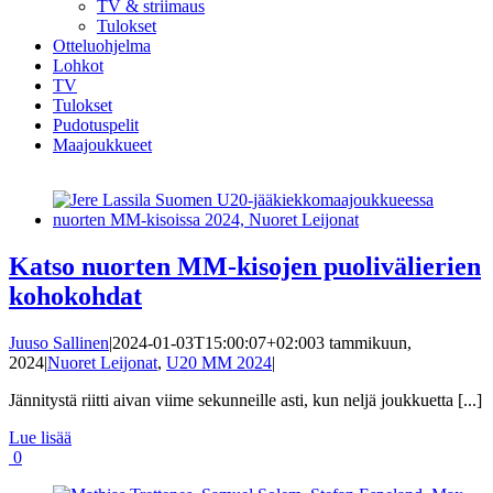
TV & striimaus
Tulokset
Otteluohjelma
Lohkot
TV
Tulokset
Pudotuspelit
Maajoukkueet
Katso nuorten MM-kisojen puolivälierien
kohokohdat
Juuso Sallinen
|
2024-01-03T15:00:07+02:00
3 tammikuun,
2024
|
Nuoret Leijonat
,
U20 MM 2024
|
Jännitystä riitti aivan viime sekunneille asti, kun neljä joukkuetta [...]
Lue lisää
0