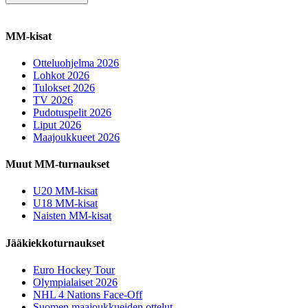
MM-kisat
Otteluohjelma 2026
Lohkot 2026
Tulokset 2026
TV 2026
Pudotuspelit 2026
Liput 2026
Maajoukkueet 2026
Muut MM-turnaukset
U20 MM-kisat
U18 MM-kisat
Naisten MM-kisat
Jääkiekkoturnaukset
Euro Hockey Tour
Olympialaiset 2026
NHL 4 Nations Face-Off
Suomen maajoukkueiden ottelut