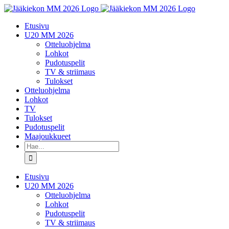
Skip
to
Etusivu
content
U20 MM 2026
Otteluohjelma
Lohkot
Pudotuspelit
TV & striimaus
Tulokset
Otteluohjelma
Lohkot
TV
Tulokset
Pudotuspelit
Maajoukkueet
Etsi
...
Etusivu
U20 MM 2026
Otteluohjelma
Lohkot
Pudotuspelit
TV & striimaus