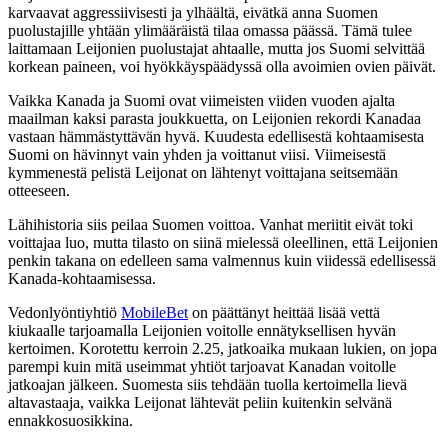
karvaavat aggressiivisesti ja ylhäältä, eivätkä anna Suomen
puolustajille yhtään ylimääräistä tilaa omassa päässä. Tämä tulee
laittamaan Leijonien puolustajat ahtaalle, mutta jos Suomi selvittää
korkean paineen, voi hyökkäyspäädyssä olla avoimien ovien päivät.
Vaikka Kanada ja Suomi ovat viimeisten viiden vuoden ajalta
maailman kaksi parasta joukkuetta, on Leijonien rekordi Kanadaa
vastaan hämmästyttävän hyvä. Kuudesta edellisestä kohtaamisesta
Suomi on hävinnyt vain yhden ja voittanut viisi. Viimeisestä
kymmenestä pelistä Leijonat on lähtenyt voittajana seitsemään
otteeseen.
Lähihistoria siis peilaa Suomen voittoa. Vanhat meriitit eivät toki
voittajaa luo, mutta tilasto on siinä mielessä oleellinen, että Leijonien
penkin takana on edelleen sama valmennus kuin viidessä edellisessä
Kanada-kohtaamisessa.
Vedonlyöntiyhtiö
MobileBet
on päättänyt heittää lisää vettä
kiukaalle tarjoamalla Leijonien voitolle ennätyksellisen hyvän
kertoimen. Korotettu kerroin 2.25, jatkoaika mukaan lukien, on jopa
parempi kuin mitä useimmat yhtiöt tarjoavat Kanadan voitolle
jatkoajan jälkeen. Suomesta siis tehdään tuolla kertoimella lievä
altavastaaja, vaikka Leijonat lähtevät peliin kuitenkin selvänä
ennakkosuosikkina.