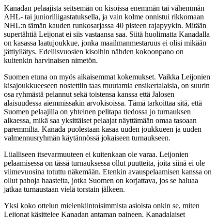
Kanadan pelaajista seitsemän on kisoissa enemmän tai vähemmän
AHL- tai junioriliigastatuksella, ja vain kolme onnistui rikkomaan
NHL:n tämän kauden runkosarjassa 40 pisteen rajapyykin. Mitään
supertähtiä Leijonat ei siis vastaansa saa. Siitä huolimatta Kanadalla
on kasassa laatujoukkue, jonka maailmanmestaruus ei olisi mikään
jättiyllätys. Edellisvuosien kisoihin nähden kokoonpano on
kuitenkin harvinaisen nimetön.
Suomen etuna on myös aikaisemmat kokemukset. Vaikka Leijonien
kisajoukkueeseen nostettiin taas muutamia ensikertalaisia, on suurin
osa ryhmästä pelannut sekä toistensa kanssa että Jalosen
alaisuudessa aiemmissakin arvokisoissa. Tämä tarkoittaa sitä, että
Suomen pelaajilla on yhteinen pelitapa tiedossa jo turnauksen
alkaessa, mikä saa yksittäiset pelaajat näyttämään omaa tasoaan
paremmilta. Kanada puolestaan kasaa uuden joukkueen ja uuden
valmennusryhmän käytännössä jokaiseen turnaukseen.
Liialliseen itsevarmuuteen ei kuitenkaan ole varaa. Leijonien
pelaamisessa on tässä turnauksessa ollut puutteita, joita siinä ei ole
viimevuosina totuttu näkemään. Etenkin avauspelaamisen kanssa on
ollut pahoja haasteita, jotka Suomen on korjattava, jos se haluaa
jatkaa turnaustaan vielä torstain jälkeen.
Yksi koko ottelun mielenkiintoisimmista asioista onkin se, miten
Leijonat käsittelee Kanadan antaman paineen. Kanadalaiset