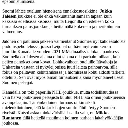
epäonnistumisena.
Suomi lähtee otteluun hienoisena ennakkosuosikkina.
Jukka
Jalosen
joukkue ei ole ehkä vakuuttanut samaan tapaan kuin
kaksissa edellisissä kisoissa, mutta Leijonilla on edelleen koko
turnauksen paras joukkue ja heittämällä kokenein ja meritoitunein
valmennus.
Jalonen on paluunsa jälkeen valmentanut Suomea nyt kahdessatoista
pudotuspeliottelussa, joissa Leijonat on hävinnyt vain kerran –
juurikin Kanadalle vuoden 2021 MM-finaalissa. Joka tapauksessa
Suomella on Jalosen aikana ollut tapana olla parhaimmillaan, kun
pelien panokset ovat kovat. Lohkovaiheen otteluille Itävaltoja ja
Unkareita vastaan ei nykyleijonissa juuri laiteta painoarvoa, sillä
fokus on pelitavan kehittämisessä ja hiomisessa kohti aidosti tärkeitä
otteluita. Sen ovat myös tämän turnauksen aikana myöntäneet useat
Suomen pelaajat.
Kanadalla on toki paperilla NHL-joukkue, mutta todellisuudessa
vain harva joukkueen pelaajista kuuluu NHL:ssä oman joukkueensa
avainpelaajiin. Tämänkertainen turnaus onkin sikäli
mielenkiintoinen, että koko kisojen suurin tähti löytyy Suomen
riveistä. Katsoi asiaa minkävärisillä laseilla vain, on
Mikko
Rantanen
tällä hetkellä maailman kolmen parhaan laitahyökkääjän
joukossa.