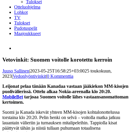
Tulokset
Otteluohjelma
Lohkot
TV
Tulokset
Pudotuspelit
Maajoukkueet
Katso
kuvaa
isompana
Vetovinkit: Suomen voitolle korotettu kerroin
Juuso Sallinen
|
2023-05-25T16:58:25+03:00
25 toukokuun,
2023
|
Vedonlyöntivinkit
|
0 Kommenttia
Leijonat pelaa tänään Kanadaa vastaan jääkiekon MM-kisojen
puolivälierissä. Ottelu alkaa Nokia-areenalla klo 20:20.
MobileBet
tarjoaa Suomen voitolle lähes vastaansanomattoman
kertoimen.
Suomi ja Kanada iskevät yhteen MM-kisojen kohtalonottelussa
torstaina klo 20:20. Pelin henki on selvä – voitolla matka jatkuu
lauantain välieriin ja turnauksen mitalipeleihin. Tappiolla kisat
päättyvät tähän ja niistä tullaan puhumaan totaalisena