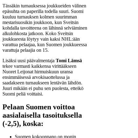
Tässäkin turnauksessa joukkueiden välinen
epäsuhta on paperilla todella suuri. Suomi
kuuluu turnauksen kolmen suurimman
mestarisuosikin joukkoon, kun Sveitsin
kohdalla tavoitteena on lähinnä selviäminen
alkulohkosta jatkoon. Koko Sveitsin
joukkueesta löytyy vain kaksi NHL:ään
varattua pelaajaa, kun Suomen joukkueessa
varattuja pelaajia on 15.
Lisäksi uusi päävalmentaja
Tomi Lämsä
tekee varmasti kaikkensa virittääkseen
Nuoret Leijonat hirmuiskuun uransa
ensimmäisessä arvokisaottelussa ja
saadakseen turnaukseen lentävän lähdön.
Juuri mikään ei puhu sen puolesta, etteikö
Suomi peliä voittaisi.
Pelaan Suomen voittoa
aasialaisella tasoituksella
(-2,5), koska:
Suomen kokoonpano on monin