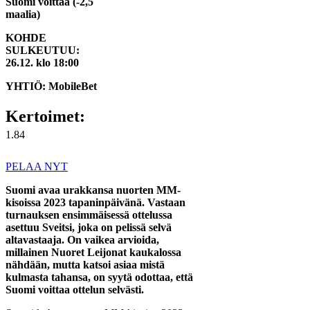
Suomi voittaa (-2,5
maalia)
KOHDE
SULKEUTUU:
26.12. klo 18:00
YHTIÖ: MobileBet
Kertoimet:
1.84
PELAA NYT
Suomi avaa urakkansa nuorten MM-
kisoissa 2023 tapaninpäivänä. Vastaan
turnauksen ensimmäisessä ottelussa
asettuu Sveitsi, joka on pelissä selvä
altavastaaja. On vaikea arvioida,
millainen Nuoret Leijonat kaukalossa
nähdään, mutta katsoi asiaa mistä
kulmasta tahansa, on syytä odottaa, että
Suomi voittaa ottelun selvästi.