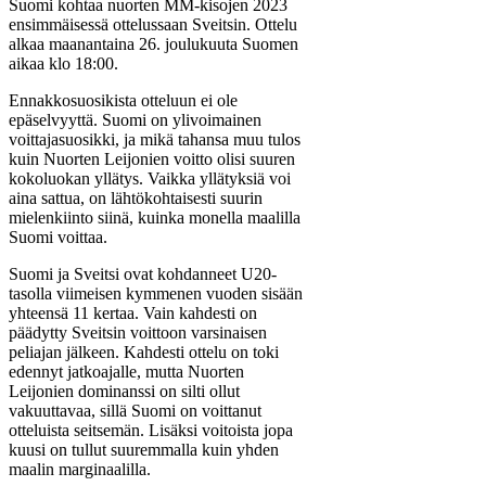
Suomi kohtaa nuorten MM-kisojen 2023
ensimmäisessä ottelussaan Sveitsin. Ottelu
alkaa maanantaina 26. joulukuuta Suomen
aikaa klo 18:00.
Ennakkosuosikista otteluun ei ole
epäselvyyttä. Suomi on ylivoimainen
voittajasuosikki, ja mikä tahansa muu tulos
kuin Nuorten Leijonien voitto olisi suuren
kokoluokan yllätys. Vaikka yllätyksiä voi
aina sattua, on lähtökohtaisesti suurin
mielenkiinto siinä, kuinka monella maalilla
Suomi voittaa.
Suomi ja Sveitsi ovat kohdanneet U20-
tasolla viimeisen kymmenen vuoden sisään
yhteensä 11 kertaa. Vain kahdesti on
päädytty Sveitsin voittoon varsinaisen
peliajan jälkeen. Kahdesti ottelu on toki
edennyt jatkoajalle, mutta Nuorten
Leijonien dominanssi on silti ollut
vakuuttavaa, sillä Suomi on voittanut
otteluista seitsemän. Lisäksi voitoista jopa
kuusi on tullut suuremmalla kuin yhden
maalin marginaalilla.