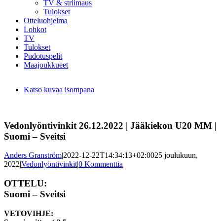
TV & striimaus
Tulokset
Otteluohjelma
Lohkot
TV
Tulokset
Pudotuspelit
Maajoukkueet
Katso kuvaa isompana
Vedonlyöntivinkit 26.12.2022 | Jääkiekon U20 MM |
Suomi – Sveitsi
Anders Granström
|
2022-12-22T14:34:13+02:00
25 joulukuun,
2022
|
Vedonlyöntivinkit
|
0 Kommenttia
OTTELU:
Suomi – Sveitsi
VETOVIHJE: