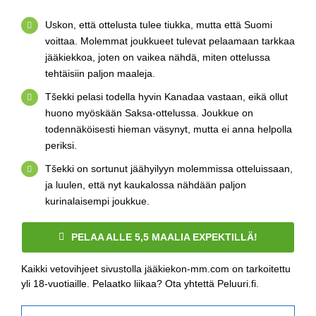
Uskon, että ottelusta tulee tiukka, mutta että Suomi
voittaa. Molemmat joukkueet tulevat pelaamaan tarkkaa
jääkiekkoa, joten on vaikea nähdä, miten ottelussa
tehtäisiin paljon maaleja.
Tšekki pelasi todella hyvin Kanadaa vastaan, eikä ollut
huono myöskään Saksa-ottelussa. Joukkue on
todennäköisesti hieman väsynyt, mutta ei anna helpolla
periksi.
Tšekki on sortunut jäähyilyyn molemmissa otteluissaan,
ja luulen, että nyt kaukalossa nähdään paljon
kurinalaisempi joukkue.
PELAA ALLE 5,5 MAALIA EXPEKTILLÄ!
Kaikki vetovihjeet sivustolla jääkiekon-mm.com on tarkoitettu
yli 18-vuotiaille. Pelaatko liikaa? Ota yhtettä Peluuri.fi.