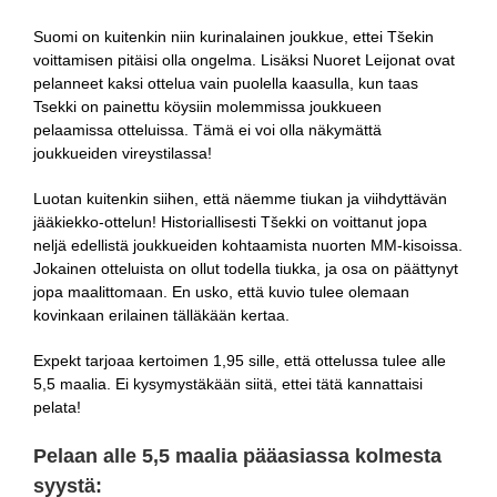
Suomi on kuitenkin niin kurinalainen joukkue, ettei Tšekin
voittamisen pitäisi olla ongelma. Lisäksi Nuoret Leijonat ovat
pelanneet kaksi ottelua vain puolella kaasulla, kun taas
Tsekki on painettu köysiin molemmissa joukkueen
pelaamissa otteluissa. Tämä ei voi olla näkymättä
joukkueiden vireystilassa!
Luotan kuitenkin siihen, että näemme tiukan ja viihdyttävän
jääkiekko-ottelun! Historiallisesti Tšekki on voittanut jopa
neljä edellistä joukkueiden kohtaamista nuorten MM-kisoissa.
Jokainen otteluista on ollut todella tiukka, ja osa on päättynyt
jopa maalittomaan. En usko, että kuvio tulee olemaan
kovinkaan erilainen tälläkään kertaa.
Expekt tarjoaa kertoimen 1,95 sille, että ottelussa tulee alle
5,5 maalia. Ei kysymystäkään siitä, ettei tätä kannattaisi
pelata!
Pelaan alle 5,5 maalia pääasiassa kolmesta
syystä: