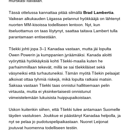
murskasi Itävallan.
Tässä ottelussa kannattaa pitää silmällä
Brad Lambertia
.
Vaikean alkukauden Liigassa pelannut hyökkääjä on lähtenyt
nuorten MM-kisoissa todelliseen lentoon. Nyt, kun
itseluottamus on taas löytynyt, saattaa taitava Lambert tulla
parantamaan entisestään.
Tšekki johti jopa 3–1 Kanadaa vastaan, mutta jäi lopulta
Owen Powerin ja kumppanien jyräämäksi. Kanada aloitti
vyöryttää hyökkäyksiä kohti Tšekki-maalia kuten he
parhaimmillaan tekevät, millä se sai tšekkiläiset sekä
väsyneiksi että turhautuneiksi. Tämän myötä Tšekin pelaajat
alkoivat ottaa tyhmiä riskejä, mikä lopulta ratkaisi matsin.
Saksaa vastaan Tšekki taas onnistui hallitsemaan pelin
virtausta, mutta ei yksinkertaisesti onnistunut
viimeistelemään lukuisista huippupaikoistaan.
Uskon kuitenkin siihen, että Tšekki tulee antamaan Suomelle
täyden vastuksen. Joukkue ei päästänyt Kanadaa helpolla, ja
nyt se pelaa jo pudotuspelipaikastaan. Nuoret Leijonat
joutuvat huomenna todelliseen testiin.