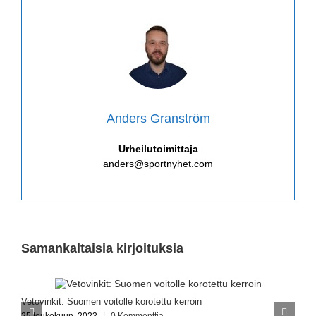
Anders Granström
Urheilutoimittaja
anders@sportnyhet.com
Samankaltaisia kirjoituksia
Vetovinkit: Suomen voitolle korotettu kerroin
V