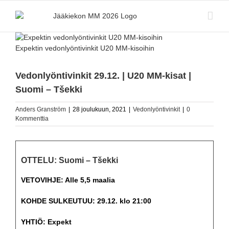
Skip
to
content
Katso
kuvaa
Expektin vedonlyöntivinkit U20 MM-kisoihin
isompana
Vedonlyöntivinkit 29.12. | U20 MM-kisat |
Suomi – Tšekki
Anders Granström
|
28 joulukuun, 2021
|
Vedonlyöntivinkit
|
0
Kommenttia
OTTELU: Suomi – Tšekki
VETOVIHJE: Alle 5,5 maalia
KOHDE SULKEUTUU: 29.12. klo 21:00
YHTIÖ: Expekt