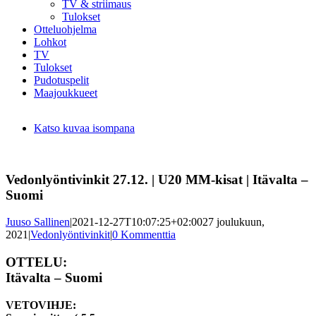
TV & striimaus
Tulokset
Otteluohjelma
Lohkot
TV
Tulokset
Pudotuspelit
Maajoukkueet
Katso kuvaa isompana
Vedonlyöntivinkit 27.12. | U20 MM-kisat | Itävalta –
Suomi
Juuso Sallinen
|
2021-12-27T10:07:25+02:00
27 joulukuun,
2021
|
Vedonlyöntivinkit
|
0 Kommenttia
OTTELU:
Itävalta – Suomi
VETOVIHJE: