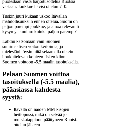
puolestaan vasta harjoitusottelua Ruotsia
vastaan. Joukkue hävisi ottelun 7–0.
Tuskin juuri kukaan uskoo Itävallan
mahdollisuuksiin ennen ottelua. Suomi on
paljon parempi joukkue, ja ainoa relevantti
kysymys kuuluu: kuinka paljon parempi?
Lähdin katsomaan vain Suomen
suurimaalisen voiton kertoimia, ja
mielestäni löysin niitä selaamalla oikein
houkuttelevan kohteen. Isken kiinni
Suomen voittoon -5,5 maalin tasoituksella.
Pelaan Suomen voittoa
tasoituksella (-5.5 maalia),
pääasiassa kahdesta
syystä:
Itävalta on näiden MM-kisojen
heittopussi, mikä on selvää jo
murskatappioon päättyneen Ruotsi-
ottelun jälkeen.