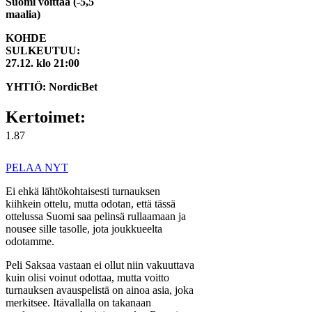
Suomi voittaa (-5,5
maalia)
KOHDE
SULKEUTUU:
27.12. klo 21:00
YHTIÖ: NordicBet
Kertoimet:
1.87
PELAA NYT
Ei ehkä lähtökohtaisesti turnauksen
kiihkein ottelu, mutta odotan, että tässä
ottelussa Suomi saa pelinsä rullaamaan ja
nousee sille tasolle, jota joukkueelta
odotamme.
Peli Saksaa vastaan ei ollut niin vakuuttava
kuin olisi voinut odottaa, mutta voitto
turnauksen avauspelistä on ainoa asia, joka
merkitsee. Itävallalla on takanaan