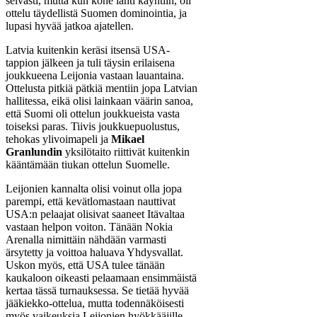
selvästi, mutta kun kone lähti käyntiin, oli
ottelu täydellistä Suomen dominointia, ja
lupasi hyvää jatkoa ajatellen.
Latvia kuitenkin keräsi itsensä USA-
tappion jälkeen ja tuli täysin erilaisena
joukkueena Leijonia vastaan lauantaina.
Ottelusta pitkiä pätkiä mentiin jopa Latvian
hallitessa, eikä olisi lainkaan väärin sanoa,
että Suomi oli ottelun joukkueista vasta
toiseksi paras. Tiivis joukkuepuolustus,
tehokas ylivoimapeli ja
Mikael
Granlundin
yksilötaito riittivät kuitenkin
kääntämään tiukan ottelun Suomelle.
Leijonien kannalta olisi voinut olla jopa
parempi, että kevätlomastaan nauttivat
USA:n pelaajat olisivat saaneet Itävaltaa
vastaan helpon voiton. Tänään Nokia
Arenalla nimittäin nähdään varmasti
ärsytetty ja voittoa haluava Yhdysvallat.
Uskon myös, että USA tulee tänään
kaukaloon oikeasti pelaamaan ensimmäistä
kertaa tässä turnauksessa. Se tietää hyvää
jääkiekko-ottelua, mutta todennäköisesti
myös vaikeuksia Leijonien hyökkääjille.