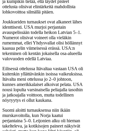
ja kumpikin tietää, että täydet pisteet
ottelusta olisivat elintärkeitä mahdollista
lohkovoittoa silmällä pitäen.
Joukkueiden turnaukset ovat alkaneet lähes
identtisesti. USA murjoi perjantain
avauspelissään todella heikon Latvian 5–1.
Numerot olisivat voineet olla vieläkin
rumemmat, ellei Yhdysvallat olisi höllännyt
kaasua pelin viimeisessä erässä. USA:n
tekeminen oli kentän jokaisella osa-alueella
valovuoden edellä Latviaa.
Eilisessä ottelussa Itävaltaa vastaan USA oli
kuitenkin yllättävänkin isoissa vaikeuksissa.
Itävalta meni ottelussa jo 2–0 johtoon,
kunnes amerikkalaiset alkoivat pelata. USA
nousi lopulta varsinaisella peliajalla tasoihin
ja jatkoajalla voittoon, mutta todellinen
nöyryytys ei ollut kaukana.
Suomi aloitti turnauksensa niin ikään
murskavoitolla, kun Norja kaatui
perjantaina 5–0. Leijonien alku oli hieman
takelteleva, ja kotikisojen paineet näkyivät