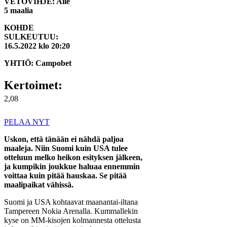
VETOVIHJE: Alle
5 maalia
KOHDE
SULKEUTUU:
16.5.2022 klo 20:20
YHTIÖ: Campobet
Kertoimet:
2,08
PELAA NYT
Uskon, että tänään ei nähdä paljoa
maaleja. Niin Suomi kuin USA tulee
otteluun melko heikon esityksen jälkeen,
ja kumpikin joukkue haluaa ennemmin
voittaa kuin pitää hauskaa. Se pitää
maalipaikat vähissä.
Suomi ja USA kohtaavat maanantai-iltana
Tampereen Nokia Arenalla. Kummallekin
kyse on MM-kisojen kolmannesta ottelusta