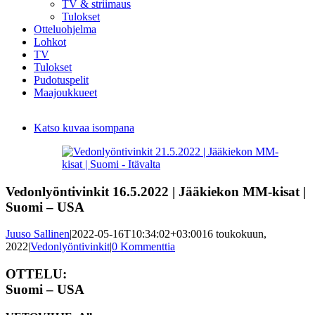
TV & striimaus
Tulokset
Otteluohjelma
Lohkot
TV
Tulokset
Pudotuspelit
Maajoukkueet
Katso kuvaa isompana
Vedonlyöntivinkit 16.5.2022 | Jääkiekon MM-kisat |
Suomi – USA
Juuso Sallinen
|
2022-05-16T10:34:02+03:00
16 toukokuun,
2022
|
Vedonlyöntivinkit
|
0 Kommenttia
OTTELU:
Suomi – USA