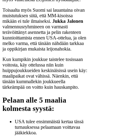
Toisaalta myös Suomi sai lauantaina oivan
muistutuksen siitä, että MM-kisoissa
mikään ei tule ilmaiseksi.
Jukka Jalonen
valmennusryhmineen on varmasti
terävöittänyt asennetta ja pelin rakenteen
kunnioittamista ennen USA-ottelua, ja olen
melko varma, että tänään nähdään tarkkaa
ja oppikirjan mukaista leijonahokia.
Kun kumpikin joukkue taistelee tosissaan
voitosta, käy ottelussa niin kuin
huippujoukkueiden keskinäisissä usein käy:
maalipaikat ovat vähissä. Näenkin, että
tänään kummallekin joukkueella
tärkeämpää on voitto kuin hauskanpito.
Pelaan alle 5 maalia
kolmesta syystä:
USA tulee ensimmäistä kertaa tässä
turnauksessa pelaamaan voittavaa
jääkiekkoa.