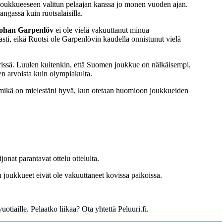
ajoukkueeseen valitun pelaajan kanssa jo monen vuoden ajan.
ngassa kuin ruotsalaisilla.
ohan Garpenlöv
ei ole vielä vakuuttanut minua
i, eikä Ruotsi ole Garpenlövin kaudella onnistunut vielä
rissä. Luulen kuitenkin, että Suomen joukkue on nälkäisempi,
sen arvoista kuin olympiakulta.
 mikä on mielestäni hyvä, kun otetaan huomioon joukkueiden
onat parantavat ottelu ottelulta.
 joukkueet eivät ole vakuuttaneet kovissa paikoissa.
otiaille. Pelaatko liikaa? Ota yhtettä Peluuri.fi.