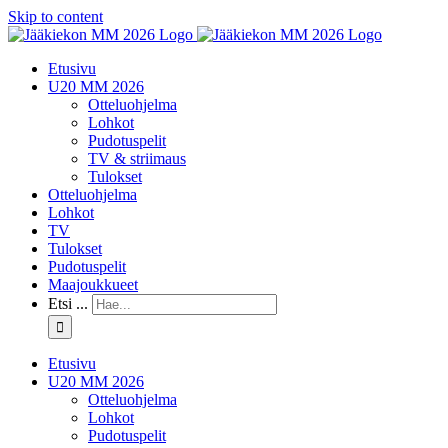
Skip to content
Etusivu
U20 MM 2026
Otteluohjelma
Lohkot
Pudotuspelit
TV & striimaus
Tulokset
Otteluohjelma
Lohkot
TV
Tulokset
Pudotuspelit
Maajoukkueet
Etsi ...
Etusivu
U20 MM 2026
Otteluohjelma
Lohkot
Pudotuspelit