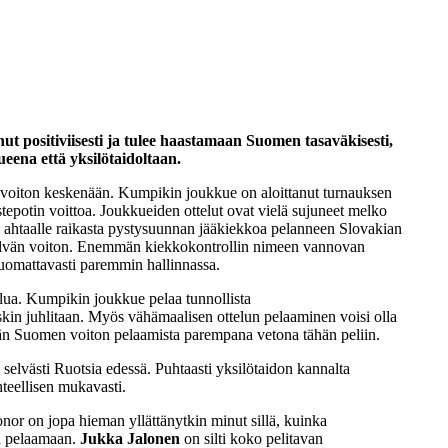
nut positiviisesti ja tulee haastamaan Suomen tasaväkisesti,
eena että yksilötaidoltaan.
n voiton keskenään. Kumpikin joukkue on aloittanut turnauksen
tepotin voittoa. Joukkueiden ottelut ovat vielä sujuneet melko
esti ahtaalle raikasta pystysuunnan jääkiekkoa pelanneen Slovakian
 selvän voiton. Enemmän kiekkokontrollin nimeen vannovan
huomattavasti paremmin hallinnassa.
ilua. Kumpikin joukkue pelaa tunnollista
skin juhlitaan. Myös vähämaalisen ottelun pelaaminen voisi olla
idän Suomen voiton pelaamista parempana vetona tähän peliin.
 selvästi Ruotsia edessä. Puhtaasti yksilötaidon kannalta
uhteellisen mukavasti.
onor on jopa hieman yllättänytkin minut sillä, kuinka
sa pelaamaan.
Jukka Jalonen
on silti koko pelitavan