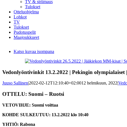
TV & striimaus
Tulokset
Otteluohjelma
Lohkot
TV
Tulokset
Pudotuspelit
Maajoukkueet
Katso kuvaa isompana
Vedonlyöntivinkit 13.2.2022 | Pekingin olympialaiset 
Juuso Sallinen
|
2022-02-12T12:10:40+02:00
12 helmikuun, 2022
|
Vedo
OTTELU: Suomi – Ruotsi
VETOVIHJE: Suomi voittaa
KOHDE SULKEUTUU: 13.2.2022 klo 10:40
YHTIÖ: Rabona