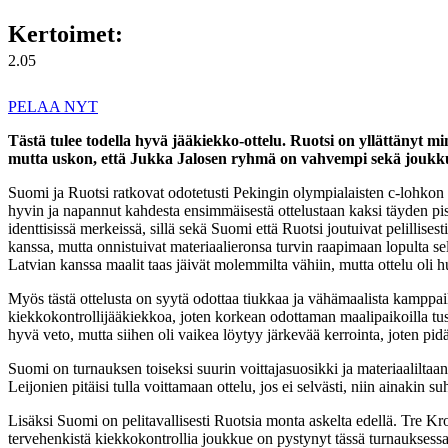
Kertoimet:
2.05
PELAA NYT
Tästä tulee todella hyvä jääkiekko-ottelu. Ruotsi on yllättänyt mi
mutta uskon, että Jukka Jalosen ryhmä on vahvempi sekä joukku
Suomi ja Ruotsi ratkovat odotetusti Pekingin olympialaisten c-lohko
hyvin ja napannut kahdesta ensimmäisestä ottelustaan kaksi täyden pis
identtisissä merkeissä, sillä sekä Suomi että Ruotsi joutuivat pelillis
kanssa, mutta onnistuivat materiaalieronsa turvin raapimaan lopulta
Latvian kanssa maalit taas jäivät molemmilta vähiin, mutta ottelu oli 
Myös tästä ottelusta on syytä odottaa tiukkaa ja vähämaalista kamppa
kiekkokontrollijääkiekkoa, joten korkean odottaman maalipaikoilla tu
hyvä veto, mutta siihen oli vaikea löytyy järkevää kerrointa, joten p
Suomi on turnauksen toiseksi suurin voittajasuosikki ja materiaaliltaan
Leijonien pitäisi tulla voittamaan ottelu, jos ei selvästi, niin ainakin s
Lisäksi Suomi on pelitavallisesti Ruotsia monta askelta edellä. Tre Kr
tervehenkistä kiekkokontrollia joukkue on pystynyt tässä turnaukses