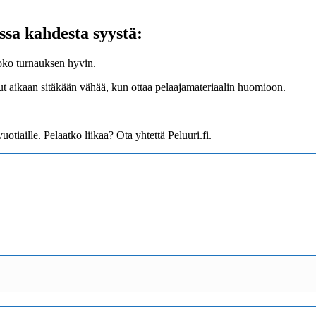
ssa kahdesta syystä:
koko turnauksen hyvin.
ut aikaan sitäkään vähää, kun ottaa pelaajamateriaalin huomioon.
otiaille. Pelaatko liikaa? Ota yhtettä Peluuri.fi.