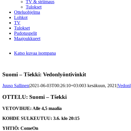
TV & striimaus
Tulokset
Otteluohjelma
Lohkot
TV
Tulokset
Pudotuspelit
Maajoukkueet
Katso kuvaa isompana
Suomi – Tšekki: Vedonlyöntivinkit
Juuso Sallinen
|
2021-06-03T00:26:10+03:00
3 kesäkuun, 2021
|
Vedonl
OTTELU: Suomi – Tšekki
VETOVIHJE: Alle 4,5 maalia
KOHDE SULKEUTUU: 3.6. klo 20:15
YHTIÖ: ComeOn