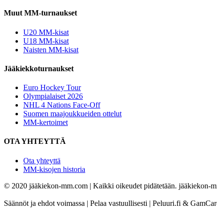
Muut MM-turnaukset
U20 MM-kisat
U18 MM-kisat
Naisten MM-kisat
Jääkiekkoturnaukset
Euro Hockey Tour
Olympialaiset 2026
NHL 4 Nations Face-Off
Suomen maajoukkueiden ottelut
MM-kertoimet
OTA YHTEYTTÄ
Ota yhteyttä
MM-kisojen historia
© 2020 jääkiekon-mm.com | Kaikki oikeudet pidätetään. jääkiekon-mm.
Säännöt ja ehdot voimassa | Pelaa vastuullisesti | Peluuri.fi & GamCa