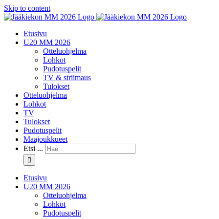
Skip to content
Etusivu
U20 MM 2026
Otteluohjelma
Lohkot
Pudotuspelit
TV & striimaus
Tulokset
Otteluohjelma
Lohkot
TV
Tulokset
Pudotuspelit
Maajoukkueet
Etsi ...
Etusivu
U20 MM 2026
Otteluohjelma
Lohkot
Pudotuspelit