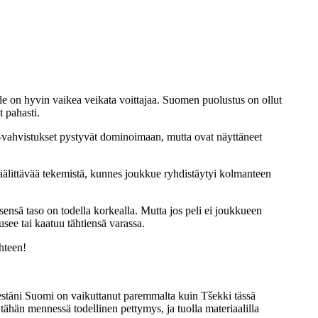
ulle on hyvin vaikea veikata voittajaa. Suomen puolustus on ollut
 pahasti.
L-vahvistukset pystyvät dominoimaan, mutta ovat näyttäneet
äälittävää tekemistä, kunnes joukkue ryhdistäytyi kolmanteen
ensä taso on todella korkealla. Mutta jos peli ei joukkueen
see tai kaatuu tähtiensä varassa.
ohteen!
.
elestäni Suomi on vaikuttanut paremmalta kuin Tšekki tässä
ähän mennessä todellinen pettymys, ja tuolla materiaalilla