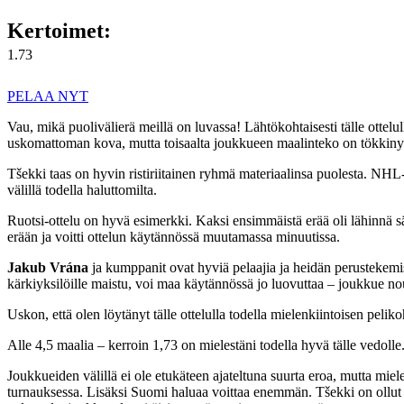
Kertoimet:
1.73
PELAA NYT
Vau, mikä puolivälierä meillä on luvassa! Lähtökohtaisesti tälle ottel
uskomattoman kova, mutta toisaalta joukkueen maalinteko on tökkinyt
Tšekki taas on hyvin ristiriitainen ryhmä materiaalinsa puolesta. NH
välillä todella haluttomilta.
Ruotsi-ottelu on hyvä esimerkki. Kaksi ensimmäistä erää oli lähinnä s
erään ja voitti ottelun käytännössä muutamassa minuutissa.
Jakub Vrána
ja kumppanit ovat hyviä pelaajia ja heidän perustekemis
kärkiyksilöille maistu, voi maa käytännössä jo luovuttaa – joukkue nou
Uskon, että olen löytänyt tälle ottelulla todella mielenkiintoisen pelik
Alle 4,5 maalia – kerroin 1,73 on mielestäni todella hyvä tälle vedolle
Joukkueiden välillä ei ole etukäteen ajateltuna suurta eroa, mutta mi
turnauksessa. Lisäksi Suomi haluaa voittaa enemmän. Tšekki on ollut t