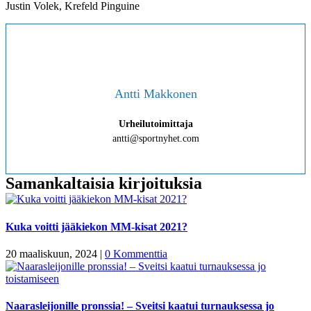
Justin Volek, Krefeld Pinguine
Antti Makkonen
Urheilutoimittaja
antti@sportnyhet.com
Samankaltaisia kirjoituksia
Kuka voitti jääkiekon MM-kisat 2021?
20 maaliskuun, 2024
|
0 Kommenttia
Naarasleijonille pronssia! – Sveitsi kaatui turnauksessa jo