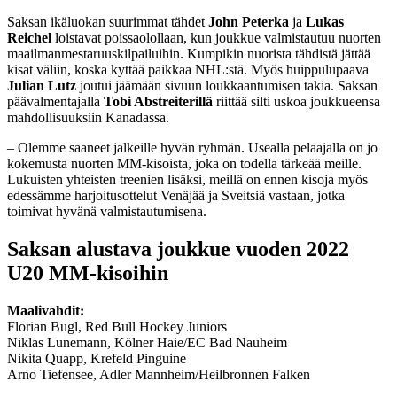
Saksan ikäluokan suurimmat tähdet
John Peterka
ja
Lukas
Reichel
loistavat poissaolollaan, kun joukkue valmistautuu nuorten
maailmanmestaruuskilpailuihin. Kumpikin nuorista tähdistä jättää
kisat väliin, koska kyttää paikkaa NHL:stä. Myös huippulupaava
Julian Lutz
joutui jäämään sivuun loukkaantumisen takia. Saksan
päävalmentajalla
Tobi Abstreiterillä
riittää silti uskoa joukkueensa
mahdollisuuksiin Kanadassa.
– Olemme saaneet jalkeille hyvän ryhmän. Usealla pelaajalla on jo
kokemusta nuorten MM-kisoista, joka on todella tärkeää meille.
Lukuisten yhteisten treenien lisäksi, meillä on ennen kisoja myös
edessämme harjoitusottelut Venäjää ja Sveitsiä vastaan, jotka
toimivat hyvänä valmistautumisena.
Saksan alustava joukkue vuoden 2022
U20 MM-kisoihin
Maalivahdit:
Florian Bugl, Red Bull Hockey Juniors
Niklas Lunemann, Kölner Haie/EC Bad Nauheim
Nikita Quapp, Krefeld Pinguine
Arno Tiefensee, Adler Mannheim/Heilbronnen Falken