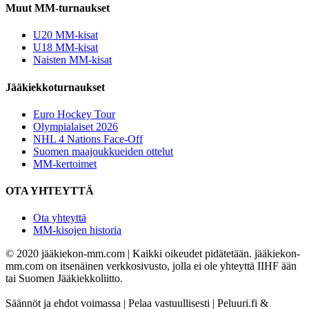
Muut MM-turnaukset
U20 MM-kisat
U18 MM-kisat
Naisten MM-kisat
Jääkiekkoturnaukset
Euro Hockey Tour
Olympialaiset 2026
NHL 4 Nations Face-Off
Suomen maajoukkueiden ottelut
MM-kertoimet
OTA YHTEYTTÄ
Ota yhteyttä
MM-kisojen historia
© 2020 jääkiekon-mm.com | Kaikki oikeudet pidätetään. jääkiekon-
mm.com on itsenäinen verkkosivusto, jolla ei ole yhteyttä IIHF ään
tai Suomen Jääkiekkoliitto.
Säännöt ja ehdot voimassa | Pelaa vastuullisesti | Peluuri.fi &