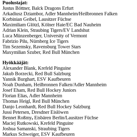
Puolustajat:
Justus Böttner, Balck Dragons Erfurt
Arkadiusz Dziambor, Adler Mannheim/Heilbronnen Falken
Korbinian Geibel, Lausitzer Füchse
Maximiliam Glötzl, Kölner Haie/EC Bad Nauheim
Adrian Klein, Straubing Tigers/EV Landshut
Luca Münzenberger, University of Vermont
Fabrizio Pilu, Nürnberg Ice Tigers
Tim Sezemsky, Ravensburg Tower Stars
Maxymilian Szuber, Red Bull München
Hyökkääjät:
Alexander Blank, Krefeld Pinguine
Jakub Borzecki, Red Bull Salzburg
Yannik Burghart, ESV Kaufbeuren
Noah Dunham, Heilbronnen Falken/Adler Mannheim
Josef Eham, Red Bull Hockey Juniors
Florian Elias, Adler Mannheim
Thomas Heigl, Red Bull München
Danjo Leonhardt, Red Bull Hockey Salzburg
Jussi Petersen, Dresdner Eislöwen
Bennet Roßmy
,
Eisbären Berlin/Lausitzer Füchse
Maciej Rutkowski, Krefeld Pinguine
Joshua Samanski, Straubing Tigers
Markus Schweiger, ESV Kaufbeuren