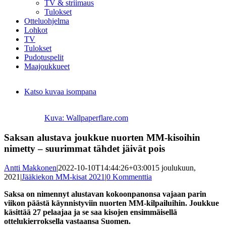
TV & striimaus
Tulokset
Otteluohjelma
Lohkot
TV
Tulokset
Pudotuspelit
Maajoukkueet
Katso kuvaa isompana
Kuva: Wallpaperflare.com
Saksan alustava joukkue nuorten MM-kisoihin
nimetty – suurimmat tähdet jäivät pois
Antti Makkonen
|
2022-10-10T14:44:26+03:00
15 joulukuun,
2021
|
Jääkiekon MM-kisat 2021
|
0 Kommenttia
Saksa on nimennyt alustavan kokoonpanonsa vajaan parin
viikon päästä käynnistyviin nuorten MM-kilpailuihin. Joukkue
käsittää 27 pelaajaa ja se saa kisojen ensimmäisellä
ottelukierroksella vastaansa Suomen.