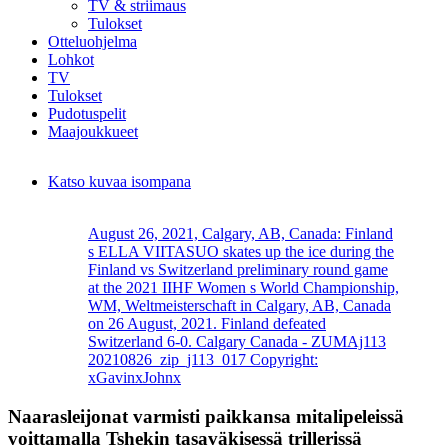
TV & striimaus
Tulokset
Otteluohjelma
Lohkot
TV
Tulokset
Pudotuspelit
Maajoukkueet
Katso kuvaa isompana
August 26, 2021, Calgary, AB, Canada: Finland
s ELLA VIITASUO skates up the ice during the
Finland vs Switzerland preliminary round game
at the 2021 IIHF Women s World Championship,
WM, Weltmeisterschaft in Calgary, AB, Canada
on 26 August, 2021. Finland defeated
Switzerland 6-0. Calgary Canada - ZUMAj113
20210826_zip_j113_017 Copyright:
xGavinxJohnx
Naarasleijonat varmisti paikkansa mitalipeleissä
voittamalla Tshekin tasaväkisessä trillerissä