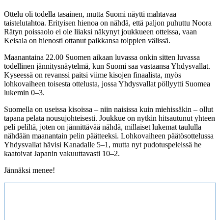
Ottelu oli todella tasainen, mutta Suomi näytti mahtavaa
taistelutahtoa. Erityisen hienoa on nähdä, että paljon puhuttu Noora
Rätyn poissaolo ei ole liiaksi näkynyt joukkueen otteissa, vaan
Keisala on hienosti ottanut paikkansa tolppien välissä.
Maanantaina 22.00 Suomen aikaan luvassa onkin sitten luvassa
todellinen jännitysnäytelmä, kun Suomi saa vastaansa Yhdysvallat.
Kyseessä on revanssi paitsi viime kisojen finaalista, myös
lohkovaiheen toisesta ottelusta, jossa Yhdysvallat pöllyytti Suomea
lukemin 0–3.
Suomella on useissa kisoissa – niin naisissa kuin miehissäkin – ollut
tapana pelata nousujohteisesti. Joukkue on nytkin hitsautunut yhteen
peli peliltä, joten on jännittävää nähdä, millaiset lukemat taululla
nähdään maanantain pelin päätteeksi. Lohkovaiheen päätösottelussa
Yhdysvallat hävisi Kanadalle 5–1, mutta nyt pudotuspeleissä he
kaatoivat Japanin vakuuttavasti 10–2.
Jännäksi menee!