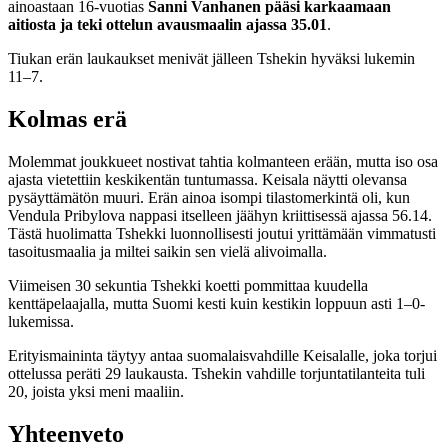
ainoastaan 16-vuotias
Sanni Vanhanen pääsi karkaamaan
aitiosta ja teki ottelun avausmaalin ajassa 35.01
.
Tiukan erän laukaukset menivät jälleen Tshekin hyväksi lukemin
11–7.
Kolmas erä
Molemmat joukkueet nostivat tahtia kolmanteen erään, mutta iso osa
ajasta vietettiin keskikentän tuntumassa. Keisala näytti olevansa
pysäyttämätön muuri. Erän ainoa isompi tilastomerkintä oli, kun
Vendula Pribylova nappasi itselleen jäähyn kriittisessä ajassa 56.14.
Tästä huolimatta Tshekki luonnollisesti joutui yrittämään vimmatusti
tasoitusmaalia ja miltei saikin sen vielä alivoimalla.
Viimeisen 30 sekuntia Tshekki koetti pommittaa kuudella
kenttäpelaajalla, mutta Suomi kesti kuin kestikin loppuun asti 1–0-
lukemissa.
Erityismaininta täytyy antaa suomalaisvahdille Keisalalle, joka torjui
ottelussa peräti 29 laukausta. Tshekin vahdille torjuntatilanteita tuli
20, joista yksi meni maaliin.
Yhteenveto