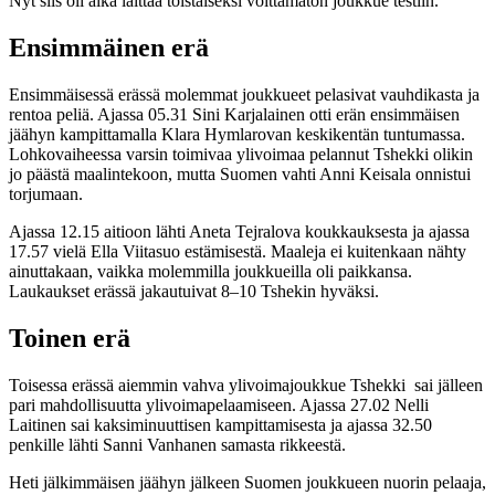
Nyt siis oli aika laittaa toistaiseksi voittamaton joukkue testiin.
Ensimmäinen erä
Ensimmäisessä erässä molemmat joukkueet pelasivat vauhdikasta ja
rentoa peliä. Ajassa 05.31 Sini Karjalainen otti erän ensimmäisen
jäähyn kampittamalla Klara Hymlarovan keskikentän tuntumassa.
Lohkovaiheessa varsin toimivaa ylivoimaa pelannut Tshekki olikin
jo päästä maalintekoon, mutta Suomen vahti Anni Keisala onnistui
torjumaan.
Ajassa 12.15 aitioon lähti Aneta Tejralova koukkauksesta ja ajassa
17.57 vielä Ella Viitasuo estämisestä. Maaleja ei kuitenkaan nähty
ainuttakaan, vaikka molemmilla joukkueilla oli paikkansa.
Laukaukset erässä jakautuivat 8–10 Tshekin hyväksi.
Toinen erä
Toisessa erässä aiemmin vahva ylivoimajoukkue Tshekki sai jälleen
pari mahdollisuutta ylivoimapelaamiseen. Ajassa 27.02 Nelli
Laitinen sai kaksiminuuttisen kampittamisesta ja ajassa 32.50
penkille lähti Sanni Vanhanen samasta rikkeestä.
Heti jälkimmäisen jäähyn jälkeen Suomen joukkueen nuorin pelaaja,