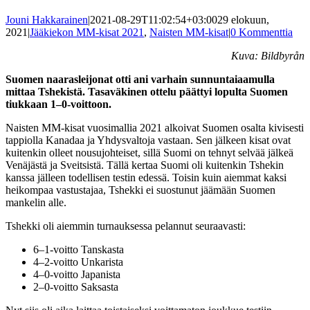
Jouni Hakkarainen
|
2021-08-29T11:02:54+03:00
29 elokuun,
2021
|
Jääkiekon MM-kisat 2021
,
Naisten MM-kisat
|
0 Kommenttia
Kuva: Bildbyrån
Suomen naarasleijonat otti ani varhain sunnuntaiaamulla
mittaa Tshekistä. Tasaväkinen ottelu päättyi lopulta Suomen
tiukkaan 1–0-voittoon.
Naisten MM-kisat vuosimallia 2021 alkoivat Suomen osalta kivisesti
tappiolla Kanadaa ja Yhdysvaltoja vastaan. Sen jälkeen kisat ovat
kuitenkin olleet nousujohteiset, sillä Suomi on tehnyt selvää jälkeä
Venäjästä ja Sveitsistä. Tällä kertaa Suomi oli kuitenkin Tshekin
kanssa jälleen todellisen testin edessä. Toisin kuin aiemmat kaksi
heikompaa vastustajaa, Tshekki ei suostunut jäämään Suomen
mankelin alle.
Tshekki oli aiemmin turnauksessa pelannut seuraavasti:
6–1-voitto Tanskasta
4–2-voitto Unkarista
4–0-voitto Japanista
2–0-voitto Saksasta