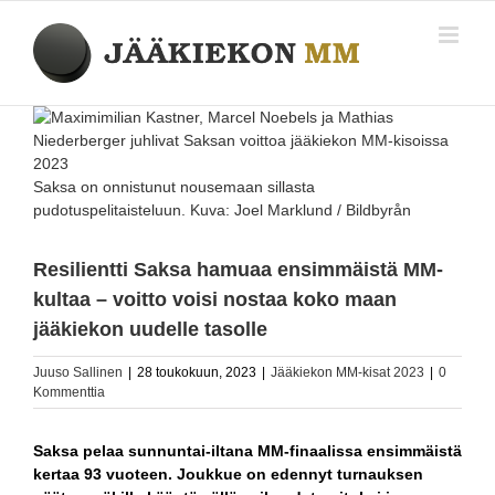
Skip
to
content
Katso
kuvaa
isompana
Saksa on onnistunut nousemaan sillasta
pudotuspelitaisteluun. Kuva: Joel Marklund / Bildbyrån
Resilientti Saksa hamuaa ensimmäistä MM-
kultaa – voitto voisi nostaa koko maan
jääkiekon uudelle tasolle
Juuso Sallinen
|
28 toukokuun, 2023
|
Jääkiekon MM-kisat 2023
|
0
Kommenttia
Saksa pelaa sunnuntai-iltana MM-finaalissa ensimmäistä
kertaa 93 vuoteen. Joukkue on edennyt turnauksen