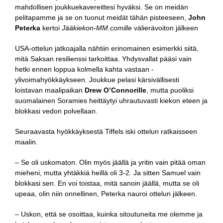
mahdollisen joukkuekavereittesi hyväksi. Se on meidän
pelitapamme ja se on tuonut meidät tähän pisteeseen,
John
Peterka
kertoi
Jääkiekon-MM.comille
välierävoiton jälkeen
USA-ottelun jatkoajalla nähtiin erinomainen esimerkki siitä,
mitä Saksan resilienssi tarkoittaa. Yhdysvallat pääsi vain
hetki ennen loppua kolmella kahta vastaan -
ylivoimahyökkäykseen. Joukkue pelasi kärsivällisesti
loistavan maalipaikan
Drew O’Connorille
, mutta puoliksi
suomalainen Soramies heittäytyi uhrautuvasti kiekon eteen ja
blokkasi vedon polvellaan.
Seuraavasta hyökkäyksestä Tiffels iski ottelun ratkaisseen
maalin.
– Se oli uskomaton. Olin myös jäällä ja yritin vain pitää oman
mieheni, mutta yhtäkkiä heillä oli 3-2. Ja sitten Samuel vain
blokkasi sen. En voi toistaa, mitä sanoin jäällä, mutta se oli
upeaa, olin niin onnellinen, Peterka nauroi ottelun jälkeen.
– Uskon, että se osoittaa, kuinka sitoutuneita me olemme ja