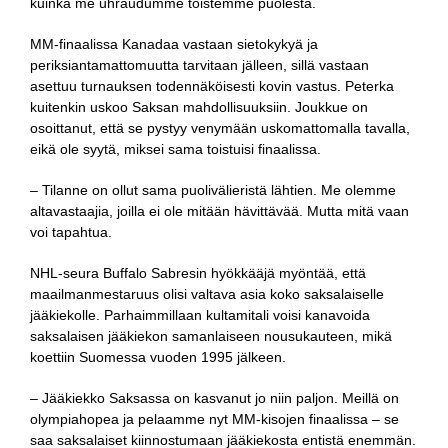
kuinka me uhraudumme toistemme puolesta.
MM-finaalissa Kanadaa vastaan sietokykyä ja
periksiantamattomuutta tarvitaan jälleen, sillä vastaan
asettuu turnauksen todennäköisesti kovin vastus. Peterka
kuitenkin uskoo Saksan mahdollisuuksiin. Joukkue on
osoittanut, että se pystyy venymään uskomattomalla tavalla,
eikä ole syytä, miksei sama toistuisi finaalissa.
– Tilanne on ollut sama puolivälieristä lähtien. Me olemme
altavastaajia, joilla ei ole mitään hävittävää. Mutta mitä vaan
voi tapahtua.
NHL-seura Buffalo Sabresin hyökkääjä myöntää, että
maailmanmestaruus olisi valtava asia koko saksalaiselle
jääkiekolle. Parhaimmillaan kultamitali voisi kanavoida
saksalaisen jääkiekon samanlaiseen nousukauteen, mikä
koettiin Suomessa vuoden 1995 jälkeen.
– Jääkiekko Saksassa on kasvanut jo niin paljon. Meillä on
olympiahopea ja pelaamme nyt MM-kisojen finaalissa – se
saa saksalaiset kiinnostumaan jääkiekosta entistä enemmän.