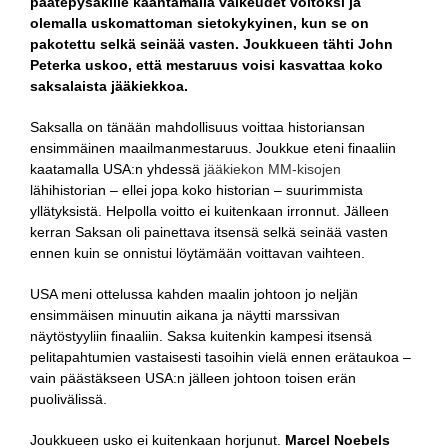
päätepysäkille kääntämällä vaikeudet voitoksi ja
olemalla uskomattoman sietokykyinen, kun se on
pakotettu selkä seinää vasten. Joukkueen tähti John
Peterka uskoo, että mestaruus voisi kasvattaa koko
saksalaista jääkiekkoa.
Saksalla on tänään mahdollisuus voittaa historiansan
ensimmäinen maailmanmestaruus. Joukkue eteni finaaliin
kaatamalla USA:n yhdessä
jääkiekon MM-kisojen
lähihistorian – ellei jopa koko historian – suurimmista
yllätyksistä. Helpolla voitto ei kuitenkaan irronnut. Jälleen
kerran Saksan oli painettava itsensä selkä seinää vasten
ennen kuin se onnistui löytämään voittavan vaihteen.
USA meni ottelussa kahden maalin johtoon jo neljän
ensimmäisen minuutin aikana ja näytti marssivan
näytöstyyliin finaaliin. Saksa kuitenkin kampesi itsensä
pelitapahtumien vastaisesti tasoihin vielä ennen erätaukoa –
vain päästäkseen USA:n jälleen johtoon toisen erän
puolivälissä.
Joukkueen usko ei kuitenkaan horjunut.
Marcel Noebels