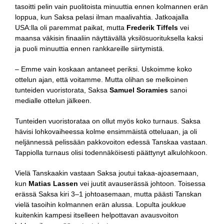
tasoitti pelin vain puolitoista minuuttia ennen kolmannen erän
loppua, kun Saksa pelasi ilman maalivahtia. Jatkoajalla
USA:lla oli paremmat paikat, mutta
Frederik Tiffels
vei
maansa väkisin finaaliin näyttävällä yksilösuorituksella kaksi
ja puoli minuuttia ennen rankkareille siirtymistä.
– Emme vain koskaan antaneet periksi. Uskoimme koko
ottelun ajan, että voitamme. Mutta olihan se melkoinen
tunteiden vuoristorata, Saksa
Samuel Soramies
sanoi
medialle ottelun jälkeen.
Tunteiden vuoristorataa on ollut myös koko turnaus. Saksa
hävisi lohkovaiheessa kolme ensimmäistä otteluaan, ja oli
neljännessä pelissään pakkovoiton edessä Tanskaa vastaan.
Tappiolla turnaus olisi todennäköisesti päättynyt alkulohkoon.
Vielä Tanskaakin vastaan Saksa joutui takaa-ajoasemaan,
kun
Matias Lassen
vei juutit avauserässä johtoon. Toisessa
erässä Saksa kiri 3–1 johtoasemaan, mutta päästi Tanskan
vielä tasoihin kolmannen erän alussa. Lopulta joukkue
kuitenkin kampesi itselleen helpottavan avausvoiton