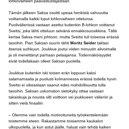
lohkovaiheen päävastustajastaan.
Tämän jälkeen Saksa osoitti upeaa henkistä vahvuutta
voittamalla kaikki loput lohkovaiheen ottelunsa.
Puolivälierissä vastaan asettui kuitenkin B-lohkon voittanut
Sveitsi, joka lähti otteluun selvänä ennakkosuosikkina. Tällä
kertaa Saksa meni johtoon, mutta Sveitsi tuli toisessa erässä
tasoihin. Pian Saksan suurin tähti
Moritz Seider
taklasi
itsensä suihkuun. Joukkue joutui viiden minuutin alivoimalle
ja oli menettänyt parhaan pelaajansa. Todennäköisyydet
eivät todellakaan olleet Saksan puolella.
Joukkue kuitenkin iski toisen erän loppuun kaksi
salamamaalia ja puolusti kolmannessa erässä todella hyvin.
Sveitsi ei oikeastaan saanut edes mahdollisuutta tulla
tasoihin. Saksan uskomaton sietokyky ottaa vastaan
takaiskuja ja nousta silti voittoon vei joukkueen välieriin ja
sitten vielä finaaliin.
– Olemme vain todella motivoituneita työskentelemään
toistemme eteen. Rakastamme toisiamme kaukalon
ulkopuolella, ja kun astut jäälle, haluat vain tehdä kaiken