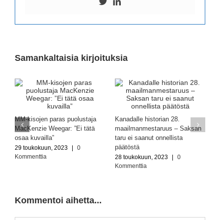
Samankaltaisia kirjoituksia
MM-kisojen paras puolustaja
Kanadalle historian 28.
MacKenzie Weegar: ”Ei tätä
maailmanmestaruus – Saksan
osaa kuvailla”
taru ei saanut onnellista
päätöstä
29 toukokuun, 2023
|
0
Kommenttia
28 toukokuun, 2023
|
0
Kommenttia
Kommentoi aihetta...