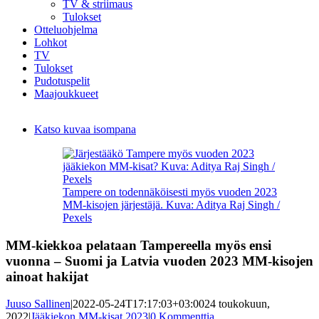
TV & striimaus
Tulokset
Otteluohjelma
Lohkot
TV
Tulokset
Pudotuspelit
Maajoukkueet
Katso kuvaa isompana
Tampere on todennäköisesti myös vuoden 2023
MM-kisojen järjestäjä. Kuva: Aditya Raj Singh /
Pexels
MM-kiekkoa pelataan Tampereella myös ensi
vuonna – Suomi ja Latvia vuoden 2023 MM-kisojen
ainoat hakijat
Juuso Sallinen
|
2022-05-24T17:17:03+03:00
24 toukokuun,
2022
|
Jääkiekon MM-kisat 2023
|
0 Kommenttia