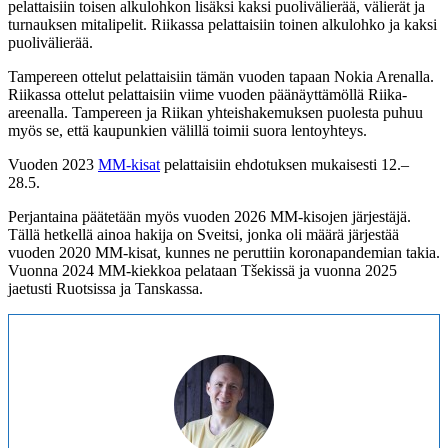
pelattaisiin toisen alkulohkon lisäksi kaksi puolivälierää, välierät ja
turnauksen mitalipelit. Riikassa pelattaisiin toinen alkulohko ja kaksi
puolivälierää.
Tampereen ottelut pelattaisiin tämän vuoden tapaan Nokia Arenalla.
Riikassa ottelut pelattaisiin viime vuoden päänäyttämöllä Riika-
areenalla. Tampereen ja Riikan yhteishakemuksen puolesta puhuu
myös se, että kaupunkien välillä toimii suora lentoyhteys.
Vuoden 2023
MM-kisat
pelattaisiin ehdotuksen mukaisesti 12.–
28.5.
Perjantaina päätetään myös vuoden 2026 MM-kisojen järjestäjä.
Tällä hetkellä ainoa hakija on Sveitsi, jonka oli määrä järjestää
vuoden 2020 MM-kisat, kunnes ne peruttiin koronapandemian takia.
Vuonna 2024 MM-kiekkoa pelataan Tšekissä ja vuonna 2025
jaetusti Ruotsissa ja Tanskassa.