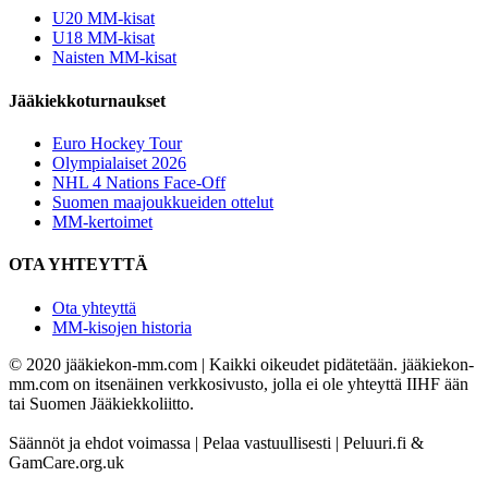
U20 MM-kisat
U18 MM-kisat
Naisten MM-kisat
Jääkiekkoturnaukset
Euro Hockey Tour
Olympialaiset 2026
NHL 4 Nations Face-Off
Suomen maajoukkueiden ottelut
MM-kertoimet
OTA YHTEYTTÄ
Ota yhteyttä
MM-kisojen historia
© 2020 jääkiekon-mm.com | Kaikki oikeudet pidätetään. jääkiekon-
mm.com on itsenäinen verkkosivusto, jolla ei ole yhteyttä IIHF ään
tai Suomen Jääkiekkoliitto.
Säännöt ja ehdot voimassa | Pelaa vastuullisesti | Peluuri.fi &
GamCare.org.uk