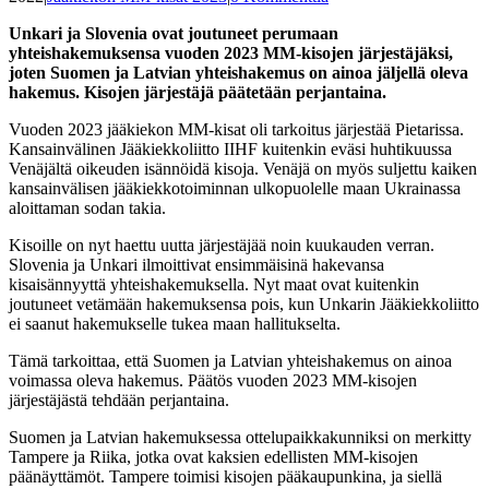
Unkari ja Slovenia ovat joutuneet perumaan
yhteishakemuksensa vuoden 2023 MM-kisojen järjestäjäksi,
joten Suomen ja Latvian yhteishakemus on ainoa jäljellä oleva
hakemus. Kisojen järjestäjä päätetään perjantaina.
Vuoden 2023 jääkiekon MM-kisat oli tarkoitus järjestää Pietarissa.
Kansainvälinen Jääkiekkoliitto IIHF kuitenkin eväsi huhtikuussa
Venäjältä oikeuden isännöidä kisoja. Venäjä on myös suljettu kaiken
kansainvälisen jääkiekkotoiminnan ulkopuolelle maan Ukrainassa
aloittaman sodan takia.
Kisoille on nyt haettu uutta järjestäjää noin kuukauden verran.
Slovenia ja Unkari ilmoittivat ensimmäisinä hakevansa
kisaisännyyttä yhteishakemuksella. Nyt maat ovat kuitenkin
joutuneet vetämään hakemuksensa pois, kun Unkarin Jääkiekkoliitto
ei saanut hakemukselle tukea maan hallitukselta.
Tämä tarkoittaa, että Suomen ja Latvian yhteishakemus on ainoa
voimassa oleva hakemus. Päätös vuoden 2023 MM-kisojen
järjestäjästä tehdään perjantaina.
Suomen ja Latvian hakemuksessa ottelupaikkakunniksi on merkitty
Tampere ja Riika, jotka ovat kaksien edellisten MM-kisojen
päänäyttämöt. Tampere toimisi kisojen pääkaupunkina, ja siellä