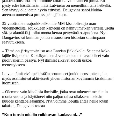
jääkiekkohistoriaa. Annoimme koko Latvialle aiheen juhlia. En
pysty edes käsittämään, mitä Latviassa on meneillään tällä hetkellä.
Sen täytyy olla jotain hyvin erityistä, Daugavins sanoi Nokia-
areenan uumenissa pronssipelin jälkeen.
35-vuotiaalle maajoukkueikonille MM-kisat olivat jo uran
yhdennettoista. Joukkueen kapteeni on nähnyt matkan varrella useita
ylä- ja alamäkiä ja ollut monta kertaa pettyvänä osapuolena. Nyt
Daugavins sai kunnian johtaa maansa sen historian suurimpaan
saavutukseen.
– Tämä on järisyttävän iso asia Latvian jääkiekolle. Se antaa koko
lajille lisäpotkua. Kaksikymmentä vuotta olemme tavoitelleet vain
puolivälieriin pääsyä. Nyt ihmiset alkavat aidosti uskoa
menestykseen.
Latvian fanit eivät pelkästään seuranneet joukkueensa otteita, he
myös osallistuivat aktiivisesti yhden historian kovimman kisakiiman
luomiseen.
– Olemme vain kiitollisia ihmisille, jotka ovat tukeneet meitä niin
monta vuotta ja käyttäneet niin paljon rahaa ollakseen meidän
kuudes kenttäpelaajamme. Nyt voimme lopulta antaa heille jotain
takaisin, Daugavins toteaa.
”Kun tunsin mitalin roikkuvan kaulassani…”