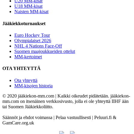
U20 MM-kisat
U18 MM-kisat
Naisten MM-kisat
Jääkiekkoturnaukset
Euro Hockey Tour
Olympialaiset 2026
NHL 4 Nations Face-Off
Suomen maajoukkueiden ottelut
MM-kertoimet
OTA YHTEYTTÄ
Ota yhteyttä
MM-kisojen historia
© 2020 jääkiekon-mm.com | Kaikki oikeudet pidätetään. jääkiekon-
mm.com on itsenäinen verkkosivusto, jolla ei ole yhteyttä IIHF ään
tai Suomen Jääkiekkoliitto.
Säännöt ja ehdot voimassa | Pelaa vastuullisesti | Peluuri.fi &
GamCare.org.uk