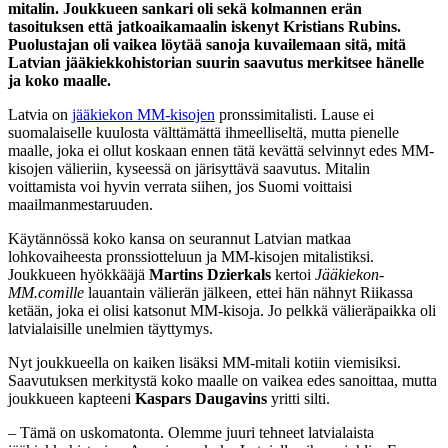
mitalin. Joukkueen sankari oli sekä kolmannen erän
tasoituksen että jatkoaikamaalin iskenyt Kristians Rubins.
Puolustajan oli vaikea löytää sanoja kuvailemaan sitä, mitä
Latvian jääkiekkohistorian suurin saavutus merkitsee hänelle
ja koko maalle.
Latvia on
jääkiekon MM-kisojen
pronssimitalisti. Lause ei
suomalaiselle kuulosta välttämättä ihmeelliseltä, mutta pienelle
maalle, joka ei ollut koskaan ennen tätä kevättä selvinnyt edes MM-
kisojen välieriin, kyseessä on järisyttävä saavutus. Mitalin
voittamista voi hyvin verrata siihen, jos Suomi voittaisi
maailmanmestaruuden.
Käytännössä koko kansa on seurannut Latvian matkaa
lohkovaiheesta pronssiotteluun ja MM-kisojen mitalistiksi.
Joukkueen hyökkääjä
Martins Dzierkals
kertoi
Jääkiekon-
MM.comille
lauantain välierän jälkeen, ettei hän nähnyt Riikassa
ketään, joka ei olisi katsonut MM-kisoja. Jo pelkkä välieräpaikka oli
latvialaisille unelmien täyttymys.
Nyt joukkueella on kaiken lisäksi MM-mitali kotiin viemisiksi.
Saavutuksen merkitystä koko maalle on vaikea edes sanoittaa, mutta
joukkueen kapteeni
Kaspars Daugavins
yritti silti.
– Tämä on uskomatonta. Olemme juuri tehneet latvialaista