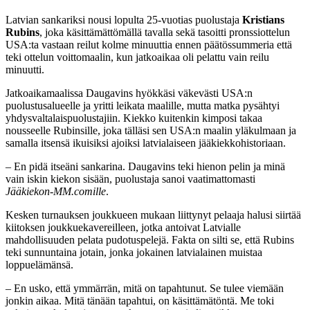
Latvian sankariksi nousi lopulta 25-vuotias puolustaja
Kristians
Rubins
, joka käsittämättömällä tavalla sekä tasoitti pronssiottelun
USA:ta vastaan reilut kolme minuuttia ennen päätössummeria että
teki ottelun voittomaalin, kun jatkoaikaa oli pelattu vain reilu
minuutti.
Jatkoaikamaalissa Daugavins hyökkäsi väkevästi USA:n
puolustusalueelle ja yritti leikata maalille, mutta matka pysähtyi
yhdysvaltalaispuolustajiin. Kiekko kuitenkin kimposi takaa
nousseelle Rubinsille, joka tälläsi sen USA:n maalin yläkulmaan ja
samalla itsensä ikuisiksi ajoiksi latvialaiseen jääkiekkohistoriaan.
– En pidä itseäni sankarina. Daugavins teki hienon pelin ja minä
vain iskin kiekon sisään, puolustaja sanoi vaatimattomasti
Jääkiekon-MM.comille
.
Kesken turnauksen joukkueen mukaan liittynyt pelaaja halusi siirtää
kiitoksen joukkuekavereilleen, jotka antoivat Latvialle
mahdollisuuden pelata pudotuspelejä. Fakta on silti se, että Rubins
teki sunnuntaina jotain, jonka jokainen latvialainen muistaa
loppuelämänsä.
– En usko, että ymmärrän, mitä on tapahtunut. Se tulee viemään
jonkin aikaa. Mitä tänään tapahtui, on käsittämätöntä. Me toki