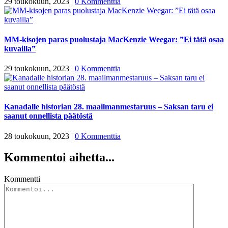
29 toukokuun, 2023
|
0 Kommenttia
MM-kisojen paras puolustaja MacKenzie Weegar: ”Ei tätä osaa
kuvailla”
29 toukokuun, 2023
|
0 Kommenttia
Kanadalle historian 28. maailmanmestaruus – Saksan taru ei
saanut onnellista päätöstä
28 toukokuun, 2023
|
0 Kommenttia
Kommentoi aihetta...
Kommentti