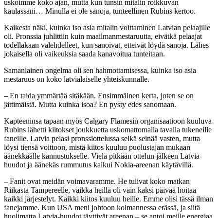
uskoimme koko ajan, mutta kun tunsin mitalin roikkuvan
kaulassani… Minulla ei ole sanoja, tunteellinen Rubins kertoo.
Kaikesta näki, kuinka iso asia mitalin voittaminen Latvian pelaajille
oli. Pronssia juhlittiin kuin maailmanmestaruutta, eivätkä pelaajat
todellakaan valehdelleet, kun sanoivat, etteivät löydä sanoja. Lähes
jokaisella oli vaikeuksia saada kanavoitua tunteitaan.
Samanlainen ongelma oli sen hahmottamisessa, kuinka iso asia
mestaruus on koko latvialaiselle yhteiskunnalle.
– En taida ymmärtää sitäkään. Ensimmäinen kerta, joten se on
jättimäistä. Mutta kuinka isoa? En pysty edes sanomaan.
Kapteeninsa tapaan myös Calgary Flamesin organisaatioon kuuluva
Rubins lähetti kiitokset joukkuetta uskomattomalla tavalla tukeneille
faneille. Latvia pelasi pronssiottelussa selkä seinää vasten, mutta
löysi tiensä voittoon, mistä kiitos kuuluu puolustajan mukaan
äänekkäälle kannustukselle. Vielä pitkään ottelun jälkeen Latvia-
huudot ja äänekäs rummutus kaikui Nokia-areenan käytävillä.
– Fanit ovat meidän voimavaramme. He tulivat koko matkan
Riikasta Tampereelle, vaikka heillä oli vain kaksi päivää hoitaa
kaikki järjestelyt. Kaikki kiitos kuuluu heille. Emme olisi tässä ilman
fanejamme. Kun USA meni johtoon kolmannessa erässä, ja siitä
huolimatta Latvia-huudot täyttivät areenan – se antoi meille energiaa