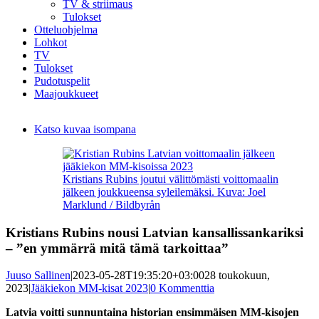
TV & striimaus
Tulokset
Otteluohjelma
Lohkot
TV
Tulokset
Pudotuspelit
Maajoukkueet
Katso kuvaa isompana
Kristians Rubins joutui välittömästi voittomaalin
jälkeen joukkueensa syleilemäksi. Kuva: Joel
Marklund / Bildbyrån
Kristians Rubins nousi Latvian kansallissankariksi
– ”en ymmärrä mitä tämä tarkoittaa”
Juuso Sallinen
|
2023-05-28T19:35:20+03:00
28 toukokuun,
2023
|
Jääkiekon MM-kisat 2023
|
0 Kommenttia
Latvia voitti sunnuntaina historian ensimmäisen MM-kisojen