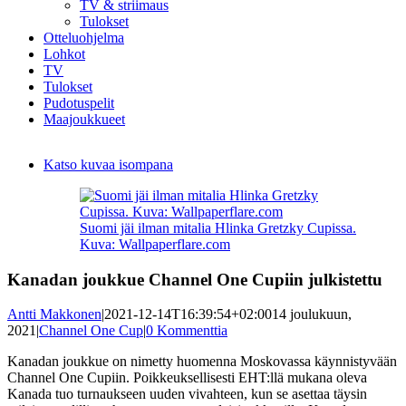
TV & striimaus
Tulokset
Otteluohjelma
Lohkot
TV
Tulokset
Pudotuspelit
Maajoukkueet
Katso kuvaa isompana
Suomi jäi ilman mitalia Hlinka Gretzky Cupissa.
Kuva: Wallpaperflare.com
Kanadan joukkue Channel One Cupiin julkistettu
Antti Makkonen
|
2021-12-14T16:39:54+02:00
14 joulukuun,
2021
|
Channel One Cup
|
0 Kommenttia
Kanadan joukkue on nimetty huomenna Moskovassa käynnistyvään
Channel One Cupiin. Poikkeuksellisesti EHT:llä mukana oleva
Kanada tuo turnaukseen uuden vivahteen, kun se asettaa täysin