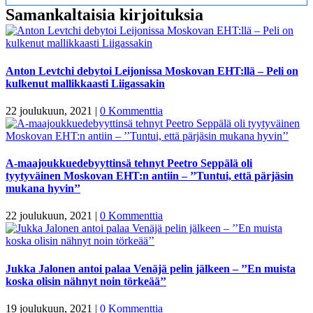
Samankaltaisia kirjoituksia
Anton Levtchi debytoi Leijonissa Moskovan EHT:llä – Peli on
kulkenut mallikkaasti Liigassakin
22 joulukuun, 2021
|
0 Kommenttia
A-maajoukkuedebyyttinsä tehnyt Peetro Seppälä oli
tyytyväinen Moskovan EHT:n antiin – ’’Tuntui, että pärjäsin
mukana hyvin’’
22 joulukuun, 2021
|
0 Kommenttia
Jukka Jalonen antoi palaa Venäjä pelin jälkeen – ’’En muista
koska olisin nähnyt noin törkeää’’
19 joulukuun, 2021
|
0 Kommenttia