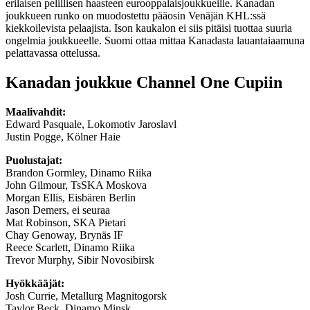
erilaisen pelillisen haasteen eurooppalaisjoukkueille. Kanadan
joukkueen runko on muodostettu pääosin Venäjän KHL:ssä
kiekkoilevista pelaajista. Ison kaukalon ei siis pitäisi tuottaa suuria
ongelmia joukkueelle. Suomi ottaa mittaa Kanadasta lauantaiaamuna
pelattavassa ottelussa.
Kanadan joukkue Channel One Cupiin
Maalivahdit:
Edward Pasquale, Lokomotiv Jaroslavl
Justin Pogge, Kölner Haie
Puolustajat:
Brandon Gormley, Dinamo Riika
John Gilmour, TsSKA Moskova
Morgan Ellis, Eisbären Berlin
Jason Demers, ei seuraa
Mat Robinson, SKA Pietari
Chay Genoway, Brynäs IF
Reece Scarlett, Dinamo Riika
Trevor Murphy, Sibir Novosibirsk
Hyökkääjät:
Josh Currie, Metallurg Magnitogorsk
Taylor Beck, Dinamo Minsk