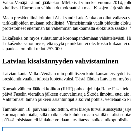
Valko-Venäjä isännöi jääkiekon MM-kisat viimeksi vuonna 2014, jolloin
virallisesti Euroopan vähiten demokraattisin maa. Kisojen järjestäminen
Maan presidenttinä toiminut Aljaksandr Lukašenka on ollut vallassa vuo
tarkkailijoiden mukaan rehellisinä. Viimeisimmät vaalit pidettiin eloku
protestoineet enemmän tai vähemmän taukoamatta elokuusta saakka. Vaal
Lukašenka on myös suhtautunut koronapandemiaan vähättelevästi. Hänen
Lukašenka sanoi myös, että syytä paniikkiin ei ole, koska kukaan ei ol
tapauksia on ollut reilut 253 000.
Latvian kisaisännyyden vahvistaminen
Latvian kanta Valko-Venäjän niin poliittiseen kuin kansanterveydellis
presidentinvaalien tulosta luotettavaksi. Tästä lähtien Latvia on myös 
Kansainvälinen Jääkiekkoliiton (IIHF) puheenjohtaja René Fasel teki 
päivä Faselin vierailun jälkeen autovalmistaja Škoda ilmoitti, ettei 
Välittömästi tämän jälkeen asiantuntijat alkoivat pohtia, vedetäänkö
Tammikuun 18. päivänä ilmoitettiin, ettei kisoja turvallisuussyistä jä
koronapandemialla, sillä matkustelu kahden maan välillä ei olisi suotav
päässä toisistaan eli lähialue voidaan tarvittaessa sulkea ulkopuolisilt