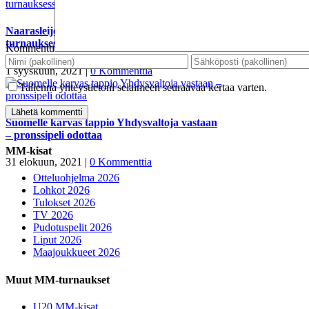
Naarasleijonille pronssia! – Sveitsi kaatui
turnauksessa jo toistamiseen
Kommentti
1 syyskuun, 2021
|
0 Kommenttia
Tallenna yhteystietoni selaimeen seuraavaa kertaa varten.
Suomelle karvas tappio Yhdysvaltoja vastaan
– pronssipeli odottaa
MM-kisat
31 elokuun, 2021
|
0 Kommenttia
Otteluohjelma 2026
Lohkot 2026
Tulokset 2026
TV 2026
Pudotuspelit 2026
Liput 2026
Maajoukkueet 2026
Muut MM-turnaukset
U20 MM-kisat