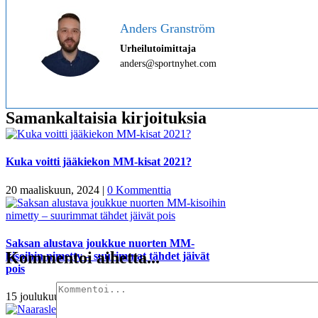
Anders Granström
Urheilutoimittaja
anders@sportnyhet.com
Samankaltaisia kirjoituksia
Kuka voitti jääkiekon MM-kisat 2021?
20 maaliskuun, 2024
|
0 Kommenttia
Saksan alustava joukkue nuorten MM-
Kommentoi aihetta...
kisoihin nimetty – suurimmat tähdet jäivät
pois
15 joulukuun, 2021
|
0 Kommenttia