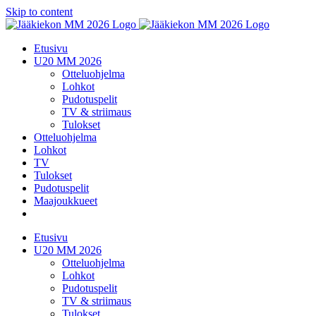
Skip to content
Etusivu
U20 MM 2026
Otteluohjelma
Lohkot
Pudotuspelit
TV & striimaus
Tulokset
Otteluohjelma
Lohkot
TV
Tulokset
Pudotuspelit
Maajoukkueet
Etusivu
U20 MM 2026
Otteluohjelma
Lohkot
Pudotuspelit
TV & striimaus
Tulokset