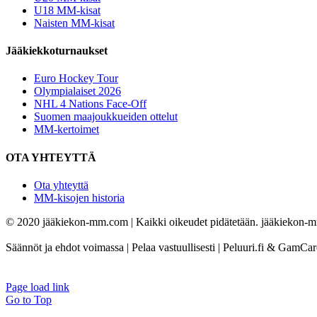
U18 MM-kisat
Naisten MM-kisat
Jääkiekkoturnaukset
Euro Hockey Tour
Olympialaiset 2026
NHL 4 Nations Face-Off
Suomen maajoukkueiden ottelut
MM-kertoimet
OTA YHTEYTTÄ
Ota yhteyttä
MM-kisojen historia
© 2020 jääkiekon-mm.com | Kaikki oikeudet pidätetään. jääkiekon-mm.
Säännöt ja ehdot voimassa | Pelaa vastuullisesti | Peluuri.fi & GamCa
Page load link
Go to Top