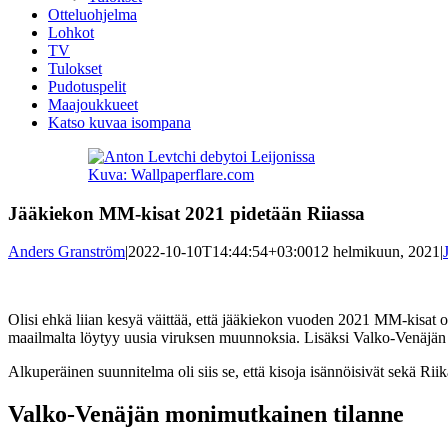
Otteluohjelma
Lohkot
TV
Tulokset
Pudotuspelit
Maajoukkueet
Katso kuvaa isompana
Kuva: Wallpaperflare.com
Jääkiekon MM-kisat 2021 pidetään Riiassa
Anders Granström
|
2022-10-10T14:44:54+03:00
12 helmikuun, 2021
|
Olisi ehkä liian kesyä väittää, että jääkiekon vuoden 2021 MM-kisat ov
maailmalta löytyy uusia viruksen muunnoksia. Lisäksi Valko-Venäjän poli
Alkuperäinen suunnitelma oli siis se, että kisoja isännöisivät sekä R
Valko-Venäjän monimutkainen tilanne