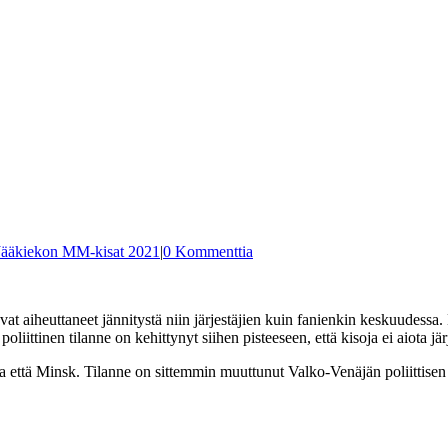
Jääkiekon MM-kisat 2021
|
0 Kommenttia
at aiheuttaneet jännitystä niin järjestäjien kuin fanienkin keskuudessa
ittinen tilanne on kehittynyt siihen pisteeseen, että kisoja ei aiota jä
iika että Minsk. Tilanne on sittemmin muuttunut Valko-Venäjän poliittis