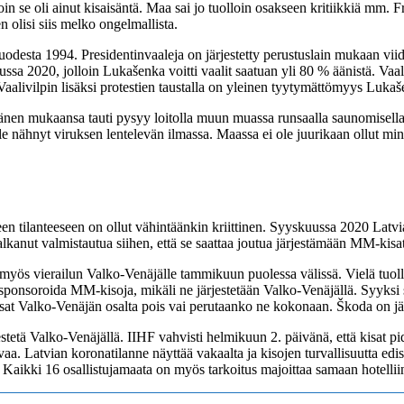
 se oli ainut kisaisäntä. Maa sai jo tuolloin osakseen kritiikkiä mm. 
 olisi siis melko ongelmallista.
desta 1994. Presidentinvaaleja on järjestetty perustuslain mukaan viide
ussa 2020, jolloin Lukašenka voitti vaalit saatuan yli 80 % äänistä. Vaali
ivilpin lisäksi protestien taustalla on yleinen tyytymättömyys Lukašen
 mukaansa tauti pysyy loitolla muun muassa runsaalla saunomisella ja 
e nähnyt viruksen lentelevän ilmassa. Maassa ei ole juurikaan ollut mink
een tilanteeseen on ollut vähintäänkin kriittinen. Syyskuussa 2020 Latv
alkanut valmistautua siihen, että se saattaa joutua järjestämään MM-kisat
myös vierailun Valko-Venäjälle tammikuun puolessa välissä. Vielä tuollo
aio sponsoroida MM-kisoja, mikäli ne järjestetään Valko-Venäjällä. Syyks
 kisat Valko-Venäjän osalta pois vai perutaanko ne kokonaan. Škoda on j
rjestetä Valko-Venäjällä. IIHF vahvisti helmikuun 2. päivänä, että kisat
aa. Latvian koronatilanne näyttää vakaalta ja kisojen turvallisuutta edist
a. Kaikki 16 osallistujamaata on myös tarkoitus majoittaa samaan hotellii