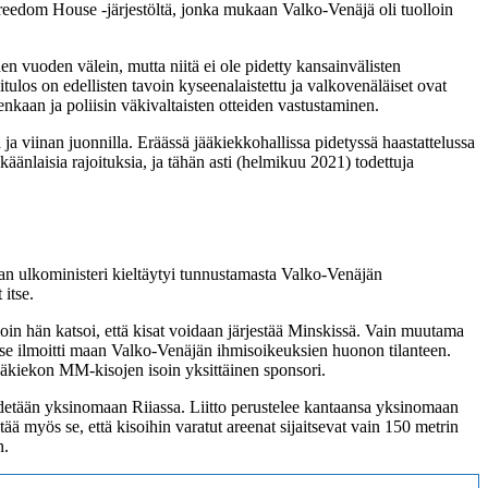
Freedom House -järjestöltä, jonka mukaan Valko-Venäjä oli tuolloin
n vuoden välein, mutta niitä ei ole pidetty kansainvälisten
tulos on edellisten tavoin kyseenalaistettu ja valkovenäläiset ovat
kaan ja poliisin väkivaltaisten otteiden vastustaminen.
viinan juonnilla. Eräässä jääkiekkohallissa pidetyssä haastattelussa
äänlaisia rajoituksia, ja tähän asti (helmikuu 2021) todettuja
ian ulkoministeri kieltäytyi tunnustamasta Valko-Venäjän
 itse.
in hän katsoi, että kisat voidaan järjestää Minskissä. Vain muutama
i se ilmoitti maan Valko-Venäjän ihmisoikeuksien huonon tilanteen.
ääkiekon MM-kisojen isoin yksittäinen sponsori.
 pidetään yksinomaan Riiassa. Liitto perustelee kantaansa yksinomaan
ää myös se, että kisoihin varatut areenat sijaitsevat vain 150 metrin
n.