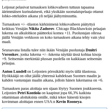
Leijonat pelasivat turnauksen lohkovaiheen tuttuun tapaansa
äärimmäisen kurinalaisesti, eikä yksikään suomalaispelaaja ottanut
lohko-otteluiden aikana yli neljää jäähyminuuttia.
Turnauksen +/- -tilaston kärkinimenä lohkovaiheen päätyttyä
keikkuu Venäjän
Nikita Zadorov
. Chicago Blackhawksin pelaajan
lukema on alkulohkon päätteeksi komea +11. Puolustajan ollessa
jäällä Venäjän verkkoon on koko turnauksen aikana tehty vain yksi
maali.
Seuraavana listalla tulee niin ikään Venäjän puolustaja
Dmitri
Voronkov
, jonka lukema +/- -lukema näyttää tässä kohtaa kisoja
+9. Seitsemän merkintää plussan puolella on kaikkiaan seitsemän
pelaajaa.
Anton Lundell
on Leijonien pörssikärki myös tällä tilastossa.
Hyökkääjä on ollut jäällä yhteensä kahdeksan Suomen maalin ja
kahden vastustajan maalin aikana, jolloin hänen lukemansa on +6.
Turnauksen paras aloittaja sen sijaan löytyy Suomen joukkueesta.
Leijonien
Petri Kontiola
on kaapinut jopa 66,3% kaikista
ottamistaan aloituksista omille, mikä tekee hänestä kisojen
kovimman aloittajan ennen USA:n
Kevin Rooneya
.