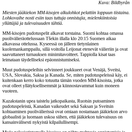
Kuva: Bildbyrån
Miesten jääkiekon MM-kisojen alkulohkot pelattiin loppuun tiistaina.
Lohkovaihe nosti esiin taas tuttuja onnistujia, mielenkiintoisia
yllättäjiä ja tulevaisuuden tähtiä.
MM-kisojen pudotuspelit alkavat torstaina. Suomi kohtaa omassa
puolivälieräottelussaan Tšekin illalla klo 20:15 Suomen aikaa
alkavassa ottelussa. Kyseessä on jälleen tietynlainen
kuolemankamppailu, sillä voitolla Leijonat etenevät välieriin ja ovat
saavuttaneet turnauksen minimitavoitteet. Tappiolla kisat taas
leimataan täydelliseksi epäonnistumiseksi.
Muut pudotuspeleihin selvinneet joukkueet ovat Venäjä, Sveitsi,
USA, Slovakia, Saksa ja Kanada. Se, miten pudotuspeleissä käy, ei
kuitenkaan kerro koko totuutta tämän vuoden MM-kisoista, jotka
ovat olleet yllätyksellisemmät ja kiinnostavammat kuin moneen
vuoteen.
Kazakstanin upea taistelu jatkopaikasta, Ruotsin putoaminen
pudotuspeleistä, Kanadan vaikeudet sekä Saksan ja Sveitsin
kohtaaminen puolivälierissä ovat omiaan nostamaan jääkiekon arvo
globaalisti ja luomaan uskoa siihen, että jääkiekon tulevaisuus on
kansainvälisesti nykyistä kilpailullisempi.