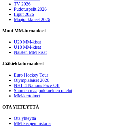
TV 2026
Pudotuspelit 2026
Liput 2026
Maajoukkueet 2026
Muut MM-turnaukset
U20 MM-kisat
U18 MM-kisat
Naisten MM-kisat
Jääkiekkoturnaukset
Euro Hockey Tour
Olympialaiset 2026
NHL 4 Nations Face-Off
Suomen maajoukkueiden ottelut
MM-kertoimet
OTA YHTEYTTÄ
Ota yhteyttä
MM-kisojen historia