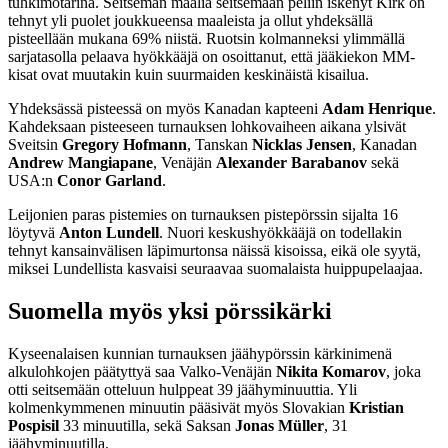
tuhkimotarina. Seitsemän maalia seitsemään peliin iskenyt Kirk on
tehnyt yli puolet joukkueensa maaleista ja ollut yhdeksällä
pisteellään mukana 69% niistä. Ruotsin kolmanneksi ylimmällä
sarjatasolla pelaava hyökkääjä on osoittanut, että jääkiekon MM-
kisat ovat muutakin kuin suurmaiden keskinäistä kisailua.
Yhdeksässä pisteessä on myös Kanadan kapteeni
Adam Henrique
.
Kahdeksaan pisteeseen turnauksen lohkovaiheen aikana ylsivät
Sveitsin
Gregory Hofmann
, Tanskan
Nicklas Jensen
, Kanadan
Andrew Mangiapane
, Venäjän
Alexander Barabanov
sekä
USA:n
Conor Garland
.
Leijonien paras pistemies on turnauksen pistepörssin sijalta 16
löytyvä
Anton Lundell
. Nuori keskushyökkääjä on todellakin
tehnyt kansainvälisen läpimurtonsa näissä kisoissa, eikä ole syytä,
miksei Lundellista kasvaisi seuraavaa suomalaista huippupelaajaa.
Suomella myös yksi pörssikärki
Kyseenalaisen kunnian turnauksen jäähypörssin kärkinimenä
alkulohkojen päätyttyä saa Valko-Venäjän
Nikita Komarov
, joka
otti seitsemään otteluun hulppeat 39 jäähyminuuttia. Yli
kolmenkymmenen minuutin pääsivät myös Slovakian
Kristian
Pospisil
33 minuutilla, sekä Saksan
Jonas Müller
, 31
jäähyminuutilla.