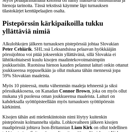
Myös pelaajarintamalla kisoissa on nähty mahtavia onnistumisia ja
hienoja tarinoita. Tässä tekstissä käymme läpi turnauksen
tilastokärjet kenttäpelaajien osalta.
Pistepörssin kärkipaikoilla tukku
yllättäviä nimiä
Alkulohkojen jälkeen turnauksen pistepörssiä johtaa Slovakian
Peter Cehlárik
. SHL:ssä Leksandsissa pelaavan hyökkääjän
pörssijohtoa voi pitää jokseenkin yllättävänä, sillä Slovakia ei
lähtökohtaisesti kuulu kisojen maalintekovoimaisimpiin
joukkueisiin. Ruotsissa hienon kauden pelannut laituri onkin ottanut
joukkueensa reppuselkään ja ollut mukana tähän mennessä jopa
59% Slovakian maaleista.
Myös 10 pisteessä, mutta vähemmän maaleja tehneenä ja siksi
pörssikakkosena, on Kanadan
Connor Brown
, joka on myös ollut
mukana yli puolessa oman joukkueensa maaleista. Laituri on
kahdeksalla syöttöpisteellään myös turnauksen syöttöpörssin
kärkinimi.
Kisojen tähän asti mielenkiintoisin nimi löytyy kuitenkin
pistepörssin kolmannelta sijalta. Lohkovaiheen jälkeen kisojen
maalipörssiä johtava Ison-Britannian
Liam Kirk
on ollut todellinen