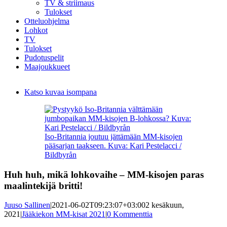
TV & striimaus
Tulokset
Otteluohjelma
Lohkot
TV
Tulokset
Pudotuspelit
Maajoukkueet
Katso kuvaa isompana
Iso-Britannia joutuu jättämään MM-kisojen
pääsarjan taakseen. Kuva: Kari Pestelacci /
Bildbyrån
Huh huh, mikä lohkovaihe – MM-kisojen paras
maalintekijä britti!
Juuso Sallinen
|
2021-06-02T09:23:07+03:00
2 kesäkuun,
2021
|
Jääkiekon MM-kisat 2021
|
0 Kommenttia