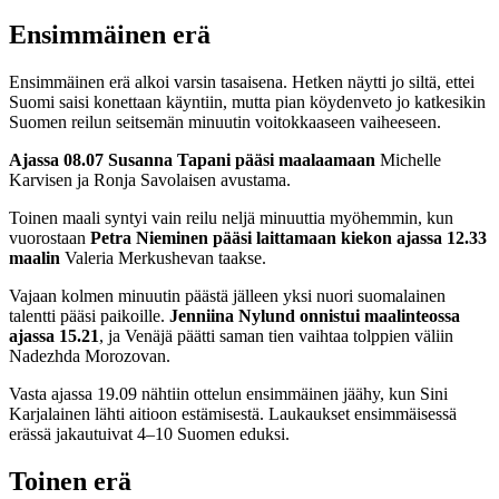
Ensimmäinen erä
Ensimmäinen erä alkoi varsin tasaisena. Hetken näytti jo siltä, ettei
Suomi saisi konettaan käyntiin, mutta pian köydenveto jo katkesikin
Suomen reilun seitsemän minuutin voitokkaaseen vaiheeseen.
Ajassa 08.07 Susanna Tapani pääsi maalaamaan
Michelle
Karvisen ja Ronja Savolaisen avustama.
Toinen maali syntyi vain reilu neljä minuuttia myöhemmin, kun
vuorostaan
Petra Nieminen pääsi laittamaan kiekon ajassa 12.33
maalin
Valeria Merkushevan taakse.
Vajaan kolmen minuutin päästä jälleen yksi nuori suomalainen
talentti pääsi paikoille.
Jenniina Nylund onnistui maalinteossa
ajassa 15.21
, ja Venäjä päätti saman tien vaihtaa tolppien väliin
Nadezhda Morozovan.
Vasta ajassa 19.09 nähtiin ottelun ensimmäinen jäähy, kun Sini
Karjalainen lähti aitioon estämisestä. Laukaukset ensimmäisessä
erässä jakautuivat 4–10 Suomen eduksi.
Toinen erä