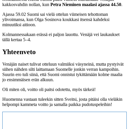
kakkosvahdin nollan, kun
Petra Nieminen maalasi ajassa 44.50
.
Ajassa 59.02 Suomi sai vielä ottelun viimeisen tehottoman
ylivoimansa, kun Olga Sosinova koukkasi itsensä kahdeksi
minuutiksi aitioon.
Kolmannessakaan erässä ei paljon lauottu. Venäjä vei laukaukset
tällä kertaa 5–4.
Yhteenveto
Venäjän naiset tulivat otteluun valmiiksi väsyneinä, mutta pystyivät
siihen nähden silti laittamaan Suomelle jonkin verran kampoihin.
Suurin ero tuli siinä, että Suomi onnistui tykittämään kolme maalia
jo ensimmäisen erän alkuun.
Oli miten oli, voitto oli paitsi odotettu, myös tärkeä!
Huomenna vastaan tuleekin sitten Sveitsi, josta pitäisi olla vieläkin
helpompi kammeta voitto ja samalla paikka pudotuspeleihin!