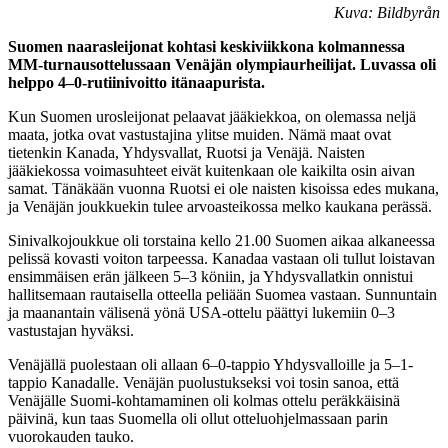
Kuva: Bildbyrån
Suomen naarasleijonat kohtasi keskiviikkona kolmannessa
MM-turnausottelussaan Venäjän olympiaurheilijat. Luvassa oli
helppo 4–0-rutiinivoitto itänaapurista.
Kun Suomen urosleijonat pelaavat jääkiekkoa, on olemassa neljä
maata, jotka ovat vastustajina ylitse muiden. Nämä maat ovat
tietenkin Kanada, Yhdysvallat, Ruotsi ja Venäjä. Naisten
jääkiekossa voimasuhteet eivät kuitenkaan ole kaikilta osin aivan
samat. Tänäkään vuonna Ruotsi ei ole naisten kisoissa edes mukana,
ja Venäjän joukkuekin tulee arvoasteikossa melko kaukana perässä.
Sinivalkojoukkue oli torstaina kello 21.00 Suomen aikaa alkaneessa
pelissä kovasti voiton tarpeessa. Kanadaa vastaan oli tullut loistavan
ensimmäisen erän jälkeen 5–3 köniin, ja Yhdysvallatkin onnistui
hallitsemaan rautaisella otteella peliään Suomea vastaan. Sunnuntain
ja maanantain välisenä yönä USA-ottelu päättyi lukemiin 0–3
vastustajan hyväksi.
Venäjällä puolestaan oli allaan 6–0-tappio Yhdysvalloille ja 5–1-
tappio Kanadalle. Venäjän puolustukseksi voi tosin sanoa, että
Venäjälle Suomi-kohtamaminen oli kolmas ottelu peräkkäisinä
päivinä, kun taas Suomella oli ollut otteluohjelmassaan parin
vuorokauden tauko.