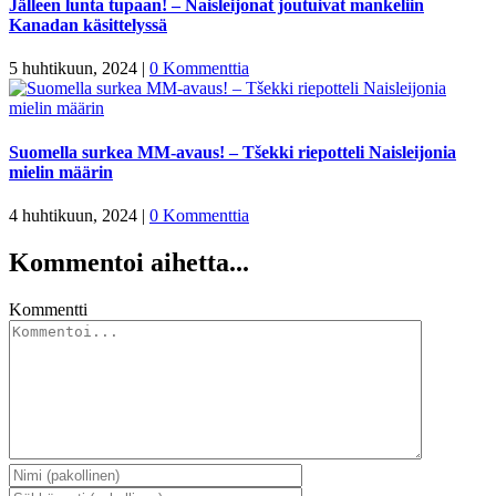
Jälleen lunta tupaan! – Naisleijonat joutuivat mankeliin
Kanadan käsittelyssä
5 huhtikuun, 2024
|
0 Kommenttia
Suomella surkea MM-avaus! – Tšekki riepotteli Naisleijonia
mielin määrin
4 huhtikuun, 2024
|
0 Kommenttia
Kommentoi aihetta...
Kommentti