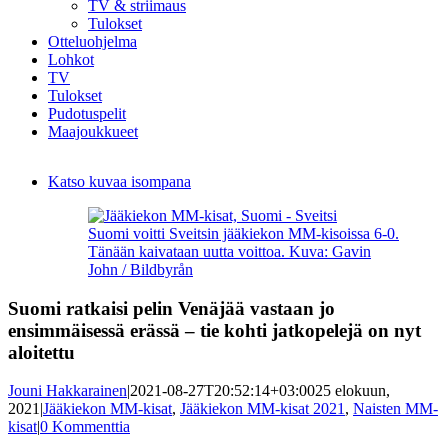
TV & striimaus
Tulokset
Otteluohjelma
Lohkot
TV
Tulokset
Pudotuspelit
Maajoukkueet
Katso kuvaa isompana
Suomi voitti Sveitsin jääkiekon MM-kisoissa 6-0.
Tänään kaivataan uutta voittoa. Kuva: Gavin
John / Bildbyrån
Suomi ratkaisi pelin Venäjää vastaan jo
ensimmäisessä erässä – tie kohti jatkopelejä on nyt
aloitettu
Jouni Hakkarainen
|
2021-08-27T20:52:14+03:00
25 elokuun,
2021
|
Jääkiekon MM-kisat
,
Jääkiekon MM-kisat 2021
,
Naisten MM-
kisat
|
0 Kommenttia