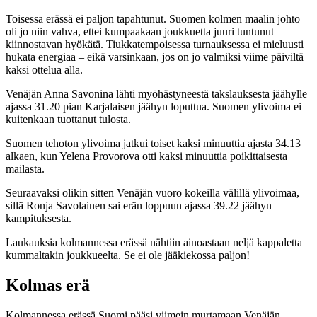
Toisessa erässä ei paljon tapahtunut. Suomen kolmen maalin johto
oli jo niin vahva, ettei kumpaakaan joukkuetta juuri tuntunut
kiinnostavan hyökätä. Tiukkatempoisessa turnauksessa ei mieluusti
hukata energiaa – eikä varsinkaan, jos on jo valmiksi viime päiviltä
kaksi ottelua alla.
Venäjän Anna Savonina lähti myöhästyneestä takslauksesta jäähylle
ajassa 31.20 pian Karjalaisen jäähyn loputtua. Suomen ylivoima ei
kuitenkaan tuottanut tulosta.
Suomen tehoton ylivoima jatkui toiset kaksi minuuttia ajasta 34.13
alkaen, kun Yelena Provorova otti kaksi minuuttia poikittaisesta
mailasta.
Seuraavaksi olikin sitten Venäjän vuoro kokeilla välillä ylivoimaa,
sillä Ronja Savolainen sai erän loppuun ajassa 39.22 jäähyn
kampituksesta.
Laukauksia kolmannessa erässä nähtiin ainoastaan neljä kappaletta
kummaltakin joukkueelta. Se ei ole jääkiekossa paljon!
Kolmas erä
Kolmannessa erässä Suomi pääsi viimein murtamaan Venäjän