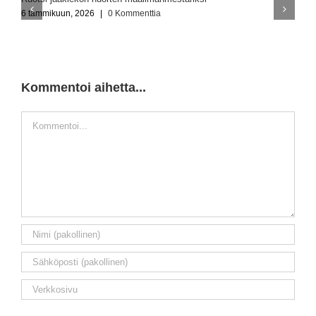
6 tammikuun, 2026
|
0 Kommenttia
6
Kommentoi aihetta...
Kommentti