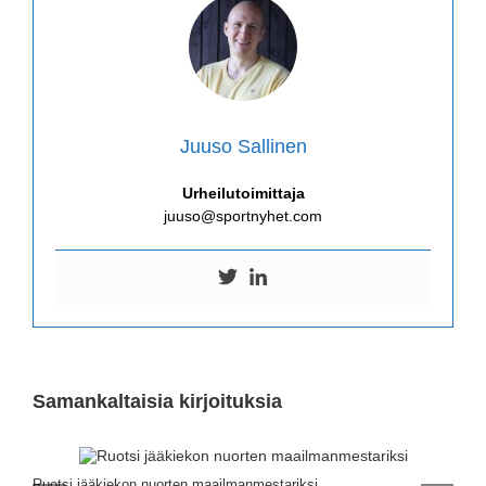
Juuso Sallinen
Urheilutoimittaja
juuso@sportnyhet.com
Samankaltaisia kirjoituksia
Ruotsi jääkiekon nuorten maailmanmestariksi
K