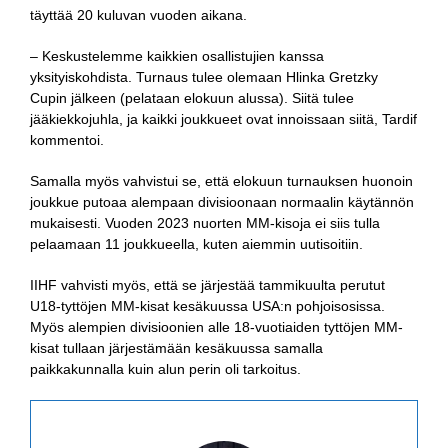
täyttää 20 kuluvan vuoden aikana.
– Keskustelemme kaikkien osallistujien kanssa
yksityiskohdista. Turnaus tulee olemaan Hlinka Gretzky
Cupin jälkeen (pelataan elokuun alussa). Siitä tulee
jääkiekkojuhla, ja kaikki joukkueet ovat innoissaan siitä, Tardif
kommentoi.
Samalla myös vahvistui se, että elokuun turnauksen huonoin
joukkue putoaa alempaan divisioonaan normaalin käytännön
mukaisesti. Vuoden 2023 nuorten MM-kisoja ei siis tulla
pelaamaan 11 joukkueella, kuten aiemmin uutisoitiin.
IIHF vahvisti myös, että se järjestää tammikuulta perutut
U18-tyttöjen MM-kisat kesäkuussa USA:n pohjoisosissa.
Myös alempien divisioonien alle 18-vuotiaiden tyttöjen MM-
kisat tullaan järjestämään kesäkuussa samalla
paikkakunnalla kuin alun perin oli tarkoitus.