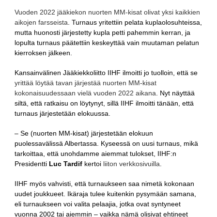
Vuoden 2022 jääkiekon nuorten MM-kisat olivat yksi kaikkien
aikojen farsseista
. Turnaus yritettiin pelata kuplaolosuhteissa,
mutta huonosti järjestetty kupla petti pahemmin kerran, ja
lopulta turnaus päätettiin keskeyttää vain muutaman pelatun
kierroksen jälkeen.
Kansainvälinen Jääkiekkoliitto IIHF ilmoitti jo tuolloin, että se
yrittää löytää tavan järjestää nuorten MM-kisat
kokonaisuudessaan vielä vuoden 2022 aikana
. Nyt näyttää
siltä, että ratkaisu on löytynyt, sillä IIHF ilmoitti tänään, että
turnaus järjestetään elokuussa.
– Se (nuorten MM-kisat) järjestetään elokuun
puolessavälissä Albertassa. Kyseessä on uusi turnaus, mikä
tarkoittaa, että unohdamme aiemmat tulokset, IIHF:n
Presidentti
Luc Tardif
kertoi
liiton verkkosivuilla
.
IIHF myös vahvisti, että turnaukseen saa nimetä kokonaan
uudet joukkueet. Ikäraja tulee kuitenkin pysymään samana,
eli turnaukseen voi valita pelaajia, jotka ovat syntyneet
vuonna 2002 tai aiemmin – vaikka nämä olisivat ehtineet