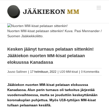
Skip
to
content
Katso
kuvaa
Nuorten MM-kisat pelataan sittenkin! Kuva: Pasi Mennander /
isompana
Suomen Jääkiekkoliitto.
Kesken jäänyt turnaus pelataan sittenkin!
Jääkiekon nuorten MM-kisat pelataan
elokuussa Kanadassa
Juuso Sallinen
|
17 helmikuun, 2022
|
U20 MM-kisat
|
0 Kommenttia
Jääkiekon nuorten MM-kisat pelataan elokuussa
Kanadassa. Alun perin turnaus oli tarkoitus järjestää
vuodenvaihteessa, mutta se jouduttiin keskeyttämään
koronakuplan puhjettua. Myös U18-tyttöjen MM-kisat
tullaan pelaamaan kesällä.