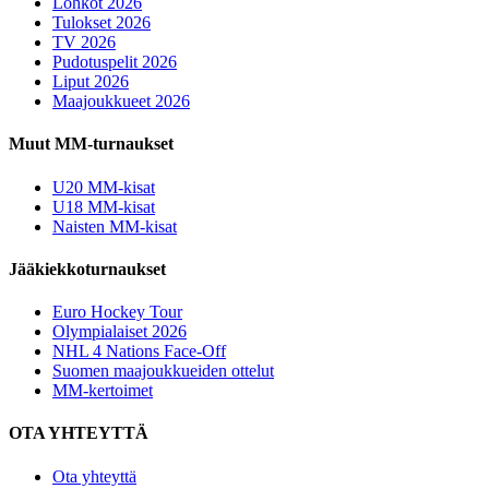
Lohkot 2026
Tulokset 2026
TV 2026
Pudotuspelit 2026
Liput 2026
Maajoukkueet 2026
Muut MM-turnaukset
U20 MM-kisat
U18 MM-kisat
Naisten MM-kisat
Jääkiekkoturnaukset
Euro Hockey Tour
Olympialaiset 2026
NHL 4 Nations Face-Off
Suomen maajoukkueiden ottelut
MM-kertoimet
OTA YHTEYTTÄ
Ota yhteyttä