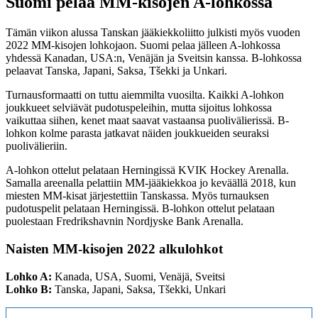
Suomi pelaa MM-kisojen A-lohkossa
Tämän viikon alussa Tanskan jääkiekkoliitto julkisti myös vuoden
2022 MM-kisojen lohkojaon. Suomi pelaa jälleen A-lohkossa
yhdessä Kanadan, USA:n, Venäjän ja Sveitsin kanssa. B-lohkossa
pelaavat Tanska, Japani, Saksa, Tšekki ja Unkari.
Turnausformaatti on tuttu aiemmilta vuosilta. Kaikki A-lohkon
joukkueet selviävät pudotuspeleihin, mutta sijoitus lohkossa
vaikuttaa siihen, kenet maat saavat vastaansa puolivälierissä. B-
lohkon kolme parasta jatkavat näiden joukkueiden seuraksi
puolivälieriin.
A-lohkon ottelut pelataan Herningissä KVIK Hockey Arenalla.
Samalla areenalla pelattiin MM-jääkiekkoa jo keväällä 2018, kun
miesten MM-kisat järjestettiin Tanskassa. Myös turnauksen
pudotuspelit pelataan Herningissä. B-lohkon ottelut pelataan
puolestaan Fredrikshavnin Nordjyske Bank Arenalla.
Naisten MM-kisojen 2022 alkulohkot
Lohko A:
Kanada, USA, Suomi, Venäjä, Sveitsi
Lohko B:
Tanska, Japani, Saksa, Tšekki, Unkari