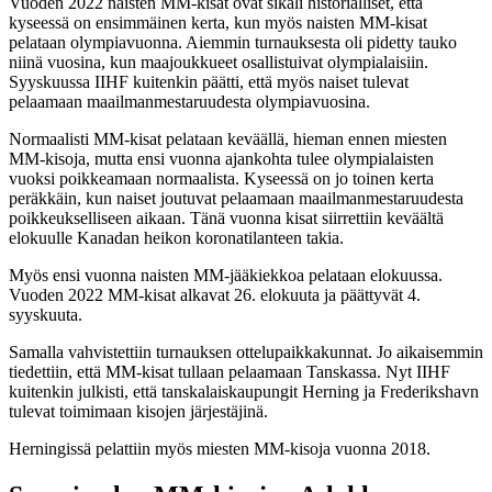
Vuoden 2022 naisten MM-kisat ovat sikäli historialliset, että
kyseessä on ensimmäinen kerta, kun myös naisten MM-kisat
pelataan olympiavuonna. Aiemmin turnauksesta oli pidetty tauko
niinä vuosina, kun maajoukkueet osallistuivat olympialaisiin.
Syyskuussa IIHF kuitenkin päätti, että myös naiset tulevat
pelaamaan maailmanmestaruudesta olympiavuosina.
Normaalisti MM-kisat pelataan keväällä, hieman ennen miesten
MM-kisoja, mutta ensi vuonna ajankohta tulee olympialaisten
vuoksi poikkeamaan normaalista. Kyseessä on jo toinen kerta
peräkkäin, kun naiset joutuvat pelaamaan maailmanmestaruudesta
poikkeukselliseen aikaan. Tänä vuonna kisat siirrettiin keväältä
elokuulle Kanadan heikon koronatilanteen takia.
Myös ensi vuonna naisten MM-jääkiekkoa pelataan elokuussa.
Vuoden 2022 MM-kisat alkavat 26. elokuuta ja päättyvät 4.
syyskuuta.
Samalla vahvistettiin turnauksen ottelupaikkakunnat. Jo aikaisemmin
tiedettiin, että MM-kisat tullaan pelaamaan Tanskassa. Nyt IIHF
kuitenkin julkisti, että tanskalaiskaupungit Herning ja Frederikshavn
tulevat toimimaan kisojen järjestäjinä.
Herningissä pelattiin myös miesten MM-kisoja vuonna 2018.