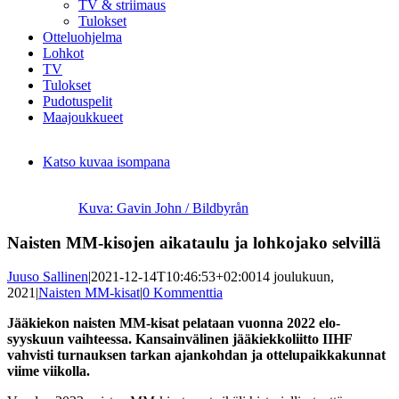
TV & striimaus
Tulokset
Otteluohjelma
Lohkot
TV
Tulokset
Pudotuspelit
Maajoukkueet
Katso kuvaa isompana
Kuva: Gavin John / Bildbyrån
Naisten MM-kisojen aikataulu ja lohkojako selvillä
Juuso Sallinen
|
2021-12-14T10:46:53+02:00
14 joulukuun,
2021
|
Naisten MM-kisat
|
0 Kommenttia
Jääkiekon naisten MM-kisat pelataan vuonna 2022 elo-
syyskuun vaihteessa. Kansainvälinen jääkiekkoliitto IIHF
vahvisti turnauksen tarkan ajankohdan ja ottelupaikkakunnat
viime viikolla.