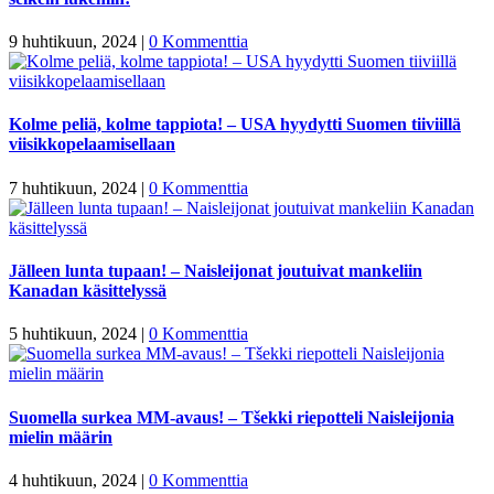
9 huhtikuun, 2024
|
0 Kommenttia
Kolme peliä, kolme tappiota! – USA hyydytti Suomen tiiviillä
viisikkopelaamisellaan
7 huhtikuun, 2024
|
0 Kommenttia
Jälleen lunta tupaan! – Naisleijonat joutuivat mankeliin
Kanadan käsittelyssä
5 huhtikuun, 2024
|
0 Kommenttia
Suomella surkea MM-avaus! – Tšekki riepotteli Naisleijonia
mielin määrin
4 huhtikuun, 2024
|
0 Kommenttia