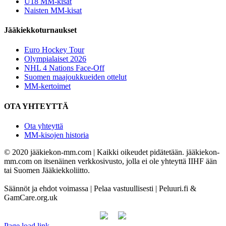
U18 MM-kisat
Naisten MM-kisat
Jääkiekkoturnaukset
Euro Hockey Tour
Olympialaiset 2026
NHL 4 Nations Face-Off
Suomen maajoukkueiden ottelut
MM-kertoimet
OTA YHTEYTTÄ
Ota yhteyttä
MM-kisojen historia
© 2020 jääkiekon-mm.com | Kaikki oikeudet pidätetään. jääkiekon-
mm.com on itsenäinen verkkosivusto, jolla ei ole yhteyttä IIHF ään
tai Suomen Jääkiekkoliitto.
Säännöt ja ehdot voimassa | Pelaa vastuullisesti | Peluuri.fi &
GamCare.org.uk
Page load link