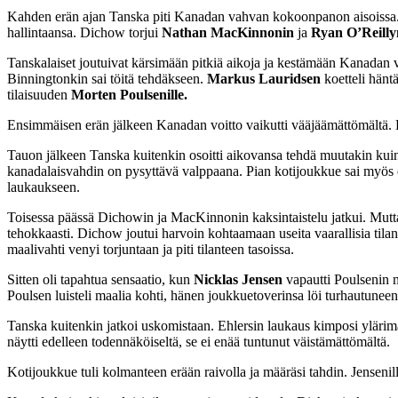
Kahden erän ajan Tanska piti Kanadan vahvan kokoonpanon aisoissa. O
hallintaansa. Dichow torjui
Nathan MacKinnonin
ja
Ryan O’Reilly
Tanskalaiset joutuivat kärsimään pitkiä aikoja ja kestämään Kanadan v
Binningtonkin sai töitä tehdäkseen.
Markus Lauridsen
koetteli hänt
tilaisuuden
Morten Poulsenille.
Ensimmäisen erän jälkeen Kanadan voitto vaikutti vääjäämättömältä. 
Tauon jälkeen Tanska kuitenkin osoitti aikovansa tehdä muutakin kuin
kanadalaisvahdin on pysyttävä valppaana. Pian kotijoukkue sai myös 
laukaukseen.
Toisessa päässä Dichowin ja MacKinnonin kaksintaistelu jatkui. Mutt
tehokkaasti. Dichow joutui harvoin kohtaamaan useita vaarallisia tilan
maalivahti venyi torjuntaan ja piti tilanteen tasoissa.
Sitten oli tapahtua sensaatio, kun
Nicklas Jensen
vapautti Poulsenin m
Poulsen luisteli maalia kohti, hänen joukkuetoverinsa löi turhautuneena 
Tanska kuitenkin jatkoi uskomistaan. Ehlersin laukaus kimposi ylärim
näytti edelleen todennäköiseltä, se ei enää tuntunut väistämättömältä.
Kotijoukkue tuli kolmanteen erään raivolla ja määräsi tahdin. Jensenillä