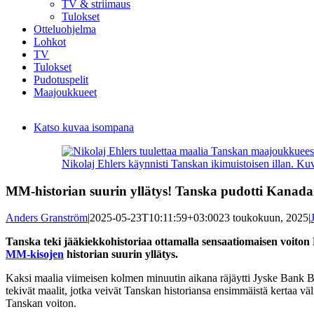
TV & striimaus
Tulokset
Otteluohjelma
Lohkot
TV
Tulokset
Pudotuspelit
Maajoukkueet
Katso kuvaa isompana
Nikolaj Ehlers käynnisti Tanskan ikimuistoisen illan. Ku
MM-historian suurin yllätys! Tanska pudotti Kanada
Anders Granström
|
2025-05-23T10:11:59+03:00
23 toukokuun, 2025
|
Tanska teki jääkiekkohistoriaa ottamalla sensaatiomaisen voito
MM-kisojen
historian suurin yllätys.
Kaksi maalia viimeisen kolmen minuutin aikana räjäytti Jyske Bank 
tekivät maalit, jotka veivät Tanskan historiansa ensimmäistä kertaa väl
Tanskan voiton.