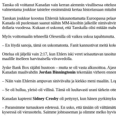
Tanska oli voittanut Kanadan vain kerran aiemmin virallisessa ottelus
valmentama joukkue taistelee ensimmäistä kertaa historiassaan mitalis
Tanskan joukkue koostuu Ehlersiä lukuunottamatta Euroopassa pelaavis
Kanada oli puolestaan saanut näihin MM-kisoihin jalkeille nimivahvi
dollaria vuodessa. Kukaan ei uskonut, että Tanskalla olisi mitään mahd
Myös voittomaalin tehneellä Olesenilla oli vaikea uskoa tapahtunutta.
– En löydä sanoja, tämä on uskomatonta. Fanit kannustivat meitä koko 
Ottelua oli jäljellä vain 2:17, kun Ehlers iski veret seisauttavan tasoi
maalille itselleen harvinaisella viivavedolla.
Jyske Bank Box räjähti huutoon – mutta se oli vasta alkusoittoa. Ajas
Kanadan maalivahdin
Jordan Binningtonin
tekemään virheen ennen 
– Näin vain Ehlersin ampuvan siniviivalta ja kiekko meni maaliin. Lop
– Se oli hullua, yleisö oli villinä. Tämä oli luultavasti urani tärkein o
Kanadan kapteeni
Sidney Crosby
oli pettynyt, kun hänen pyrkimyksen
– Paransimme turnauksen edetessä. En usko, että tänään oli välttämät
kyseessä oli vierasottelu. Saimme johtoaseman ja olimme melko hyviss