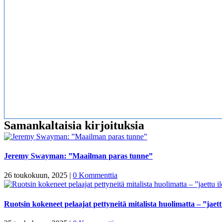
Samankaltaisia kirjoituksia
Jeremy Swayman: ”Maailman paras tunne”
26 toukokuun, 2025
|
0 Kommenttia
Ruotsin kokeneet pelaajat pettyneitä mitalista huolimatta – ”jaett