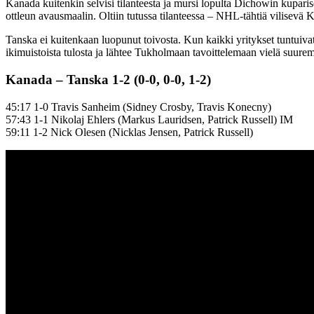
Kanada kuitenkin selvisi tilanteesta ja mursi lopulta Dichowin kupari
ottleun avausmaalin. Oltiin tutussa tilanteessa – NHL-tähtiä vilisevä K
Tanska ei kuitenkaan luopunut toivosta. Kun kaikki yritykset tuntuiv
ikimuistoista tulosta ja lähtee Tukholmaan tavoittelemaan vielä suure
Kanada – Tanska 1-2 (0-0, 0-0, 1-2)
45:17 1-0 Travis Sanheim (Sidney Crosby, Travis Konecny)
57:43 1-1 Nikolaj Ehlers (Markus Lauridsen, Patrick Russell) IM
59:11 1-2 Nick Olesen (Nicklas Jensen, Patrick Russell)