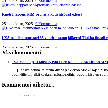
25 toukokuun, 2025
|
0 Kommenttia
Ruotsi nappasi MM-pronssia kotiyleisönsä edessä
25 toukokuun, 2025
|
0 Kommenttia
USA maailmanmestari 65 vuoden tauon jälkeen! Tiukka finaali ra
25 toukokuun, 2025
|
0 Kommenttia
Yksi kommentti
"Vaimoni lupasi lapsille, että tulen kotiin" - Jääkiekon M
[…] Tanska paukautti torstai-iltana jääkiekon MM-kisojen hist
puolivälieriin, eikä koskaan mitalipeleihin, pudotti kisojen suu
Kommentoi aihetta...