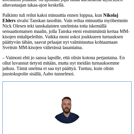
altavastaajan takaa-ajon keskellä.
Palkinto tuli reilut kaksi minuuttia ennen loppua, kun
Nikolaj
Ehlers
sivalsi Tanskan tasoihin. Vain reilua minuuttia myöhemmin
Nick Olesen teki tanskalaisten unelmista totta iskemällä
sensaatiomaisen maalin, jolla Tanska eteni ensimmäistä kertaa MM-
kisojen mitalipeleihin. Vaikka moni uskoi joukkueen turnauksen
päättyvän tähän, saavat pelaajat nyt valmistautua kohtaamaan
Sveitsin MM-kisojen välierässä lauantaina.
– Vaimoni ehti jo sanoa lapsille, että olisin kotona perjantaina. En
ollut luvannut tietysti mitään, mutta nyt meidän turnauksemme
jatkuu. Tämä unelma ei saa nyt päättyä. Tuntuu, kuin olisin
juustokupolin sisällä, Aabo tunnelmoi.