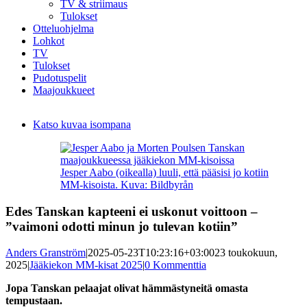
TV & striimaus
Tulokset
Otteluohjelma
Lohkot
TV
Tulokset
Pudotuspelit
Maajoukkueet
Katso kuvaa isompana
Jesper Aabo (oikealla) luuli, että pääsisi jo kotiin
MM-kisoista. Kuva: Bildbyrån
Edes Tanskan kapteeni ei uskonut voittoon –
”vaimoni odotti minun jo tulevan kotiin”
Anders Granström
|
2025-05-23T10:23:16+03:00
23 toukokuun,
2025
|
Jääkiekon MM-kisat 2025
|
0 Kommenttia
Jopa Tanskan pelaajat olivat hämmästyneitä omasta
tempustaan.