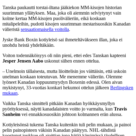
Tanska paukautti torstai-iltana jääkiekon MM-kisojen historian
suurimman yllätyksen. Maa, joka oli aiemmin selviytynyt vain
kolme kertaa MM-kisojen puolivälieriin, eikä koskaan
mitalipeleihin, pudotti kisojen suurimman mestarisuosikin Kanadan
välieristä
sensaatiomaisella voitolla
.
Jyske Bank Boxin kotiyleisö sai ihmeteltäväkseen illan, joka ei
unohdu heistä yhdeltäkään.
Voiton todennäköisyys oli niin pieni, ettei edes Tanskan kapteeni
Jesper Jensen Aabo
uskonut siihen ennen ottelua.
– Unelmoin tällaisesta, mutta liioittelisin jos väittäisin, että uskoin
unelman koskaan toteutuvan. Me menemme välieriin. Olemme
lyöneet Kanadan loppuunmyydyn Boxenin edessä. Olen aivan
mykistynyt, 33-vuotias konkari hekumoi ottelun jälkeen
Berlingsken
mukaan
.
Vaikka Tanska sinnitteli pitkään Kanadan hyökkäysmyllyn
pyörityksessä, näytti kanadalaisten voitto jo varmalta, kun
Travis
Sanheim
vei ennakkosuosikin johtoon kolmannen erän alussa.
Kotiyleisönsä tukema Tanska kuitenkin tuli pelin mukaan, ja painoi
pelin painopisteen väkisin Kanadan päätyyn. NHL-tähdistä
koostunut joukkue oli ajoittian jopa hätää kärsimässä täydellisen