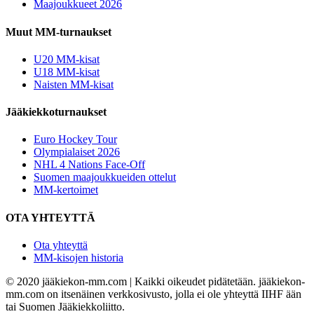
Maajoukkueet 2026
Muut MM-turnaukset
U20 MM-kisat
U18 MM-kisat
Naisten MM-kisat
Jääkiekkoturnaukset
Euro Hockey Tour
Olympialaiset 2026
NHL 4 Nations Face-Off
Suomen maajoukkueiden ottelut
MM-kertoimet
OTA YHTEYTTÄ
Ota yhteyttä
MM-kisojen historia
© 2020 jääkiekon-mm.com | Kaikki oikeudet pidätetään. jääkiekon-
mm.com on itsenäinen verkkosivusto, jolla ei ole yhteyttä IIHF ään
tai Suomen Jääkiekkoliitto.