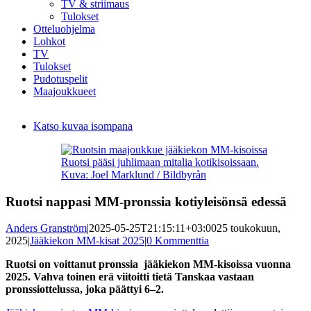
TV & striimaus
Tulokset
Otteluohjelma
Lohkot
TV
Tulokset
Pudotuspelit
Maajoukkueet
Katso kuvaa isompana
Ruotsi pääsi juhlimaan mitalia kotikisoissaan.
Kuva: Joel Marklund / Bildbyrån
Ruotsi nappasi MM-pronssia kotiyleisönsä edessä
Anders Granström
|
2025-05-25T21:15:11+03:00
25 toukokuun,
2025
|
Jääkiekon MM-kisat 2025
|
0 Kommenttia
Ruotsi on voittanut pronssia jääkiekon MM-kisoissa vuonna
2025. Vahva toinen erä viitoitti tietä Tanskaa vastaan
pronssiottelussa, joka päättyi 6–2.