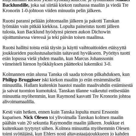
Backlundille,
joka sai siirtää kiekon rauhassa maaliin ja viedä Tre
Kronorin 1-0-johtoon viiden minuutin pelin jälkeen.
Ruotsi paransi peliään johtomaalin jälkeen ja pakotti Tanskan
lyömään vain pitkää kiekkoa. Lopulta paineistus tuotti jälleen
tulosta, kun Backlund hyödynsi pienen aukon Dichowin
sijoittumisessa vieressä ja teki päivän toisen maalinsa.
Ruotsi hallitsi toista erää täysin ja käytti vaihtoaitioiden etäisyyttä
joukkueiden puolustusalueisiin taitavasti hyväkseen. Pyöritys tuotti
erän lopussa vielä yhden maalin, kun Marcus Johanssonin
viimeisteli hienon hyökkäyksen päätteeksi lukemiksi 3-0.
Kolmannen erän alussa Tanska oli saada toivon pilkahduksen, kun
Philipp Bruggisser
iski kiekon maaliin jo erän ensimmäisellä
minuutilla. Hallam kuitenkin haastoi maalin maalivahdin estämisestä
ja saivat tuomion kumotuksi. Tanskan tilanne vaikeutui entisestään
minuuttia myöhemmin, kun Raymond kasvatti Tre Kronorin johtoa
alivoimamaalilla.
Kesti vain hetken, ennen kuin Tanska lopulta mursi Erssonin
kuparisen.
Nick Olesen
toi ylivoimalla Tanskan kolmen maalin
päähän vain 20 sekuntia Raymondin maalin jälkeen. Joukkue ei
kuitenkaan tyytynyt siihen. Kolmea minuuttia myöhemmin Olesen
toimi syöttäjänä, kun Ehlers nosti altavastaajajoukkueen jo kahden