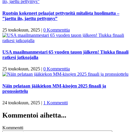
Ruotsin kokeneet pelaajat pettyneitä mitalista huolimatta –
”jaettu ilo, jaettu pettymys”
25 toukokuun, 2025
|
0 Kommenttia
USA maailmanmestari 65 vuoden tauon jälkeen! Tiukka finaali
ratkesi jatkoajalla
25 toukokuun, 2025
|
0 Kommenttia
Näin pelataan jääkiekon MM-kisojen 2025 finaali ja
pronssiottelu
24 toukokuun, 2025
|
1 Kommentti
Kommentoi aihetta...
Kommentti