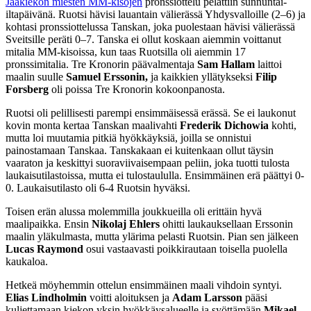
Jääkiekon miesten MM-kisojen
pronssiottelu pelattiin sunnuntai-
iltapäivänä. Ruotsi hävisi lauantain välierässä Yhdysvalloille (2–6) ja
kohtasi pronssiottelussa Tanskan, joka puolestaan hävisi välierässä
Sveitsille peräti 0–7. Tanska ei ollut koskaan aiemmin voittanut
mitalia MM-kisoissa, kun taas Ruotsilla oli aiemmin 17
pronssimitalia. Tre Kronorin päävalmentaja
Sam Hallam
laittoi
maalin suulle
Samuel Erssonin,
ja kaikkien yllätykseksi
Filip
Forsberg
oli poissa Tre Kronorin kokoonpanosta.
Ruotsi oli pelillisesti parempi ensimmäisessä erässä. Se ei laukonut
kovin monta kertaa Tanskan maalivahti
Frederik Dichowia
kohti,
mutta loi muutamia pitkiä hyökkäyksiä, joilla se onnistui
painostamaan Tanskaa. Tanskakaan ei kuitenkaan ollut täysin
vaaraton ja keskittyi suoraviivaisempaan peliin, joka tuotti tulosta
laukaisutilastoissa, mutta ei tulostaululla. Ensimmäinen erä päättyi 0-
0. Laukaisutilasto oli 6-4 Ruotsin hyväksi.
Toisen erän alussa molemmilla joukkueilla oli erittäin hyvä
maalipaikka. Ensin
Nikolaj Ehlers
ohitti laukauksellaan Erssonin
maalin yläkulmasta, mutta ylärima pelasti Ruotsin. Pian sen jälkeen
Lucas Raymond
osui vastaavasti poikkirautaan toisella puolella
kaukaloa.
Hetkeä möyhemmin ottelun ensimmäinen maali vihdoin syntyi.
Elias Lindholmin
voitti aloituksen ja
Adam Larsson
pääsi
kuljettamaan kiekon yksin hyökkäysalueelle ja syöttämään
Mikael