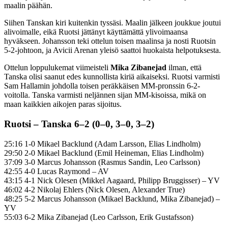
maalin päähän.
Siihen Tanskan kiri kuitenkin tyssäsi. Maalin jälkeen joukkue joutui
alivoimalle, eikä Ruotsi jättänyt käyttämättä ylivoimaansa
hyväkseen. Johansson teki ottelun toisen maalinsa ja nosti Ruotsin
5-2-johtoon, ja Avicii Arenan yleisö saattoi huokaista helpotuksesta.
Ottelun loppulukemat viimeisteli
Mika Zibanejad
ilman, että
Tanska olisi saanut edes kunnollista kiriä aikaiseksi. Ruotsi varmisti
Sam Hallamin johdolla toisen peräkkäisen MM-pronssin 6-2-
voitolla. Tanska varmisti neljännen sijan MM-kisoissa, mikä on
maan kaikkien aikojen paras sijoitus.
Ruotsi – Tanska 6–2 (0–0, 3–0, 3–2)
25:16 1-0 Mikael Backlund (Adam Larsson, Elias Lindholm)
29:50 2-0 Mikael Backlund (Emil Heineman, Elias Lindholm)
37:09 3-0 Marcus Johansson (Rasmus Sandin, Leo Carlsson)
42:55 4-0 Lucas Raymond – AV
43:15 4-1 Nick Olesen (Mikkel Aagaard, Philipp Bruggisser) – YV
46:02 4-2 Nikolaj Ehlers (Nick Olesen, Alexander True)
48:25 5-2 Marcus Johansson (Mikael Backlund, Mika Zibanejad) –
YV
55:03 6-2 Mika Zibanejad (Leo Carlsson, Erik Gustafsson)