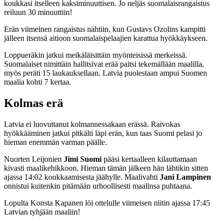
koukkasi itselleen kaksiminuuttisen. Jo neljäs suomalaisrangaistus
reiluun 30 minuuttiin!
Erän viimeinen rangaistus nähtiin, kun Gustavs Ozolins kampitti
jälleen itsensä aitioon suomalaispelaajien karattua hyökkäykseen.
Loppueräkin jatkui meikäläisittäin myönteisissä merkeissä.
Suomalaiset nimittäin hallitsivat erää paitsi tekemällään maalilla,
myös peräti 15 laukauksellaan. Latvia puolestaan ampui Suomen
maalia kohti 7 kertaa.
Kolmas erä
Latvia ei luovuttanut kolmannessakaan erässä. Raivokas
hyökkääminen jatkui pitkälti läpi erän, kun taas Suomi pelasi jo
hieman enemmän varman päälle.
Nuorten Leijonien
Jimi Suomi
pääsi kertaalleen kilauttamaan
kivasti maalikehikkoon. Hieman tämän jälkeen hän lähtikin sitten
ajassa 14:02 koukkaamisesta jäähylle. Maalivahti
Jani Lampinen
onnistui kuitenkin pitämään urhoollisesti maalinsa puhtaana.
Lopulta Konsta Kapanen löi ottelulle viimeisen niitin ajassa 17:45
Latvian tyhjään maaliin!