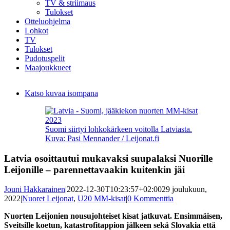
TV & striimaus
Tulokset
Otteluohjelma
Lohkot
TV
Tulokset
Pudotuspelit
Maajoukkueet
Katso kuvaa isompana
Suomi siirtyi lohkokärkeen voitolla Latviasta.
Kuva: Pasi Mennander / Leijonat.fi
Latvia osoittautui mukavaksi suupalaksi Nuorille
Leijonille – parennettavaakin kuitenkin jäi
Jouni Hakkarainen
|
2022-12-30T10:23:57+02:00
29 joulukuun,
2022
|
Nuoret Leijonat
,
U20 MM-kisat
|
0 Kommenttia
Nuorten Leijonien nousujohteiset kisat jatkuvat. Ensimmäisen,
Sveitsille koetun, katastrofitappion jälkeen sekä Slovakia että