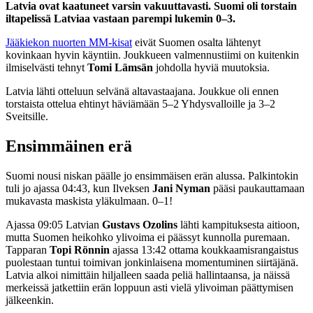
Latvia ovat kaatuneet varsin vakuuttavasti. Suomi oli torstain
iltapelissä Latviaa vastaan parempi lukemin 0–3.
Jääkiekon nuorten MM-kisat
eivät Suomen osalta lähtenyt
kovinkaan hyvin käyntiin. Joukkueen valmennustiimi on kuitenkin
ilmiselvästi tehnyt
Tomi Lämsän
johdolla hyviä muutoksia.
Latvia lähti otteluun selvänä altavastaajana. Joukkue oli ennen
torstaista ottelua ehtinyt häviämään 5–2 Yhdysvalloille ja 3–2
Sveitsille.
Ensimmäinen erä
Suomi nousi niskan päälle jo ensimmäisen erän alussa. Palkintokin
tuli jo ajassa 04:43, kun Ilveksen
Jani Nyman
pääsi paukauttamaan
mukavasta maskista yläkulmaan. 0–1!
Ajassa 09:05 Latvian
Gustavs Ozolins
lähti kampituksesta aitioon,
mutta Suomen heikohko ylivoima ei päässyt kunnolla puremaan.
Tapparan
Topi Rönnin
ajassa 13:42 ottama koukkaamisrangaistus
puolestaan tuntui toimivan jonkinlaisena momentuminen siirtäjänä.
Latvia alkoi nimittäin hiljalleen saada peliä hallintaansa, ja näissä
merkeissä jatkettiin erän loppuun asti vielä ylivoiman päättymisen
jälkeenkin.