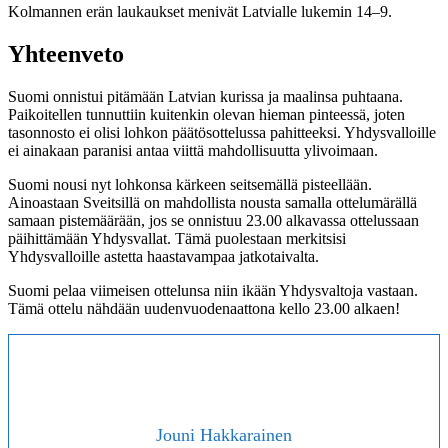
Kolmannen erän laukaukset menivät Latvialle lukemin 14–9.
Yhteenveto
Suomi onnistui pitämään Latvian kurissa ja maalinsa puhtaana.
Paikoitellen tunnuttiin kuitenkin olevan hieman pinteessä, joten
tasonnosto ei olisi lohkon päätösottelussa pahitteeksi. Yhdysvalloille
ei ainakaan paranisi antaa viittä mahdollisuutta ylivoimaan.
Suomi nousi nyt lohkonsa kärkeen seitsemällä pisteellään.
Ainoastaan Sveitsillä on mahdollista nousta samalla ottelumärällä
samaan pistemäärään, jos se onnistuu 23.00 alkavassa ottelussaan
päihittämään Yhdysvallat. Tämä puolestaan merkitsisi
Yhdysvalloille astetta haastavampaa jatkotaivalta.
Suomi pelaa viimeisen ottelunsa niin ikään Yhdysvaltoja vastaan.
Tämä ottelu nähdään uudenvuodenaattona kello 23.00 alkaen!
Jouni Hakkarainen