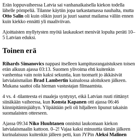
Erän loppuvaiheessa Latvia sai vanhanaikaisella kiekon todella
lähelle pömpeliä. Tilanne käytiin jopa tarkastamassa nauhalta, mutta
Otto Salin
oli kuin olikin juuri ja juuri saanut mailansa väliin ennen
kuin kiekko ennätti yli maaliviivan.
Ajoittaisten myllytysten myötä laukaukset menivät lopulta peräti 10–
5 Latvian eduksi.
Toinen erä
Rihards Simanovics
nappasi itselleen kampitusrangaistuksen toisen
erän alkuun ajassa 03:13. Suomen ylivoima ehti kuitenkin
vanhentua vain noin kaksi sekuntia, kun tuomarit jo äkkäsivät
latvialaismailan
Brad Lambertin
kainalossa aloituksen jälkeen.
Mukana saattoi olla hieman vastustajan filmaamista.
4 vs. 4 -tilanteesta ei maaleja syntynyt, eikä Latvian ruuti riittänyt
siinäkään vaiheessa, kun
Konsta Kapanen
otti ajassa 06:46
kiinnipitämisjäähyn. Ylipäätään peli oli hiljalleen lipunut takaisin
suomalaisten otteeseen.
Ajassa 09:34
Niko Huuhtanen
onnistui laukomaan kiekon
latvialaismaalin kattoon. 0–2! Vajaa kaksi minuuttia tämän jälkeen
kurinalaisuus kuitenkin jälleen petti, kun JYPin
Aleksi Malinen