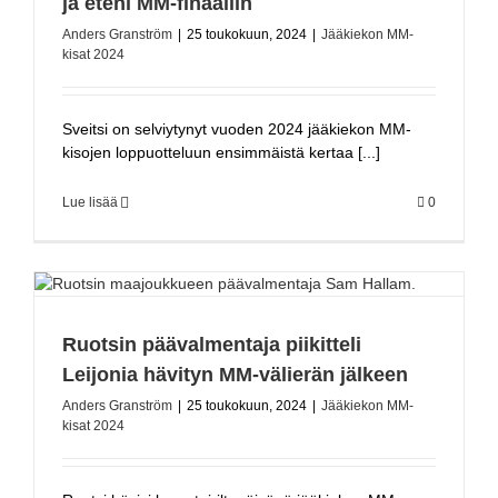
ja eteni MM-finaaliin
Anders Granström
|
25 toukokuun, 2024
|
Jääkiekon MM-
kisat 2024
Sveitsi on selviytynyt vuoden 2024 jääkiekon MM-
kisojen loppuotteluun ensimmäistä kertaa [...]
Lue lisää
0
Ruotsin päävalmentaja piikitteli
Leijonia hävityn MM-välierän jälkeen
Anders Granström
|
25 toukokuun, 2024
|
Jääkiekon MM-
kisat 2024