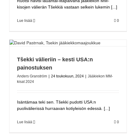
Ruotsi hävisi lauantai-iltapäivänä jääkiekon MM-
kisojen välierän Tšekkiä vastaan selkein lukemin [...]
Lue lisää
0
Tšekki välieriin – kesti USA:n
painostuksen
Anders Granström
|
24 toukokuun, 2024
|
Jääkiekon MM-
kisat 2024
Isäntämaa teki sen. Tšekki pudotti USA:n
puolivälierissä hurraavan kotiyleisön edessä. [...]
Lue lisää
0