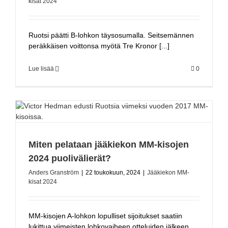
kisat 2024
Ruotsi päätti B-lohkon täysosumalla. Seitsemännen
peräkkäisen voittonsa myötä Tre Kronor [...]
Lue lisää
0
Miten pelataan jääkiekon MM-kisojen
2024 puolivälierät?
Anders Granström
|
22 toukokuun, 2024
|
Jääkiekon MM-
kisat 2024
MM-kisojen A-lohkon lopulliset sijoitukset saatiin
lukittua viimeisten lohkovaiheen otteluiden jälkeen,