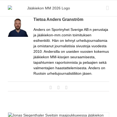
Skip
to
content
Tietoa
Anders Granström
Anders on Sportnyhet Sverige AB:n perustaja
ja jääkiekon-mm.comin toimituksen
esihenkilö. Hän on tehnyt urheilujournalismia
ja omistanut journalistisia sivustoja vuodesta
2010. Andersilla on useiden vuosien kokemus
jääkiekon MM-kisojen seuraamisesta,
tapahtumien raportoinnista ja pelaajien sekä
valmentajien haastattelemisesta. Anders on
Ruotsin urheilujournalistiliiton jäsen.
X
LinkedIn
Sähköposti