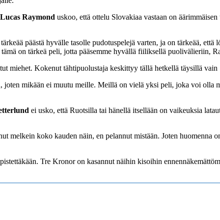
alle.
Lucas Raymond
uskoo, että ottelu Slovakiaa vastaan on äärimmäisen 
 tärkeää päästä hyvälle tasolle pudotuspelejä varten, ja on tärkeää, et
ämä on tärkeä peli, jotta pääsemme hyvällä fiiliksellä puolivälieriin,
tut miehet. Kokenut tähtipuolustaja keskittyy tällä hetkellä täysillä vai
 joten mikään ei muutu meille. Meillä on vielä yksi peli, joka voi oll
etterlund
ei usko, että Ruotsilla tai hänellä itsellään on vaikeuksia lata
nut melkein koko kauden näin, en pelannut mistään. Joten huomenna o
 pistettäkään. Tre Kronor on kasannut näihin kisoihin ennennäkemättöm