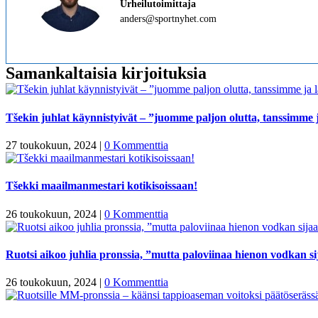
Urheilutoimittaja
anders@sportnyhet.com
Samankaltaisia kirjoituksia
Tšekin juhlat käynnistyivät – ”juomme paljon olutta, tanssimme
27 toukokuun, 2024
|
0 Kommenttia
Tšekki maailmanmestari kotikisoissaan!
26 toukokuun, 2024
|
0 Kommenttia
Ruotsi aikoo juhlia pronssia, ”mutta paloviinaa hienon vodkan s
26 toukokuun, 2024
|
0 Kommenttia