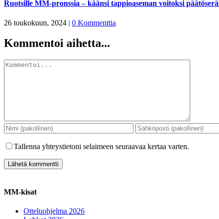
Ruotsille MM-pronssia – käänsi tappioaseman voitoksi päätöserä
26 toukokuun, 2024
|
0 Kommenttia
Kommentoi aihetta...
Kommentti
Tallenna yhteystietoni selaimeen seuraavaa kertaa varten.
MM-kisat
Otteluohjelma 2026