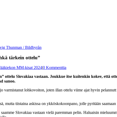
dvig Thunman / Bildbyrån
hkä tärkein ottelu”
Jääkiekon MM-kisat 2024
|
0 Kommenttia
n” ottelu Slovakiaa vastaan. Joukkue itse kuitenkin kokee, että ot
nd sanoo.
o varmistanut lohkovoiton, joten illan ottelu viime ajat hyvin pelannut
 mutta tiistaina askissa on ykköskokoonpano, jolle pyritään saamaan all
 saamme Slovakiaa vastaan vielä paremman pelin. Haluaisin mieluummin, 