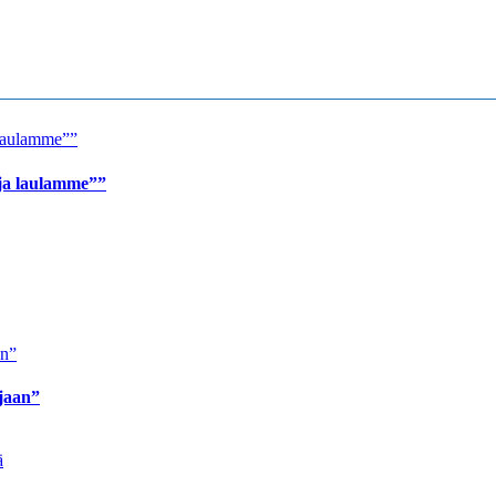
 ja laulamme””
ijaan”