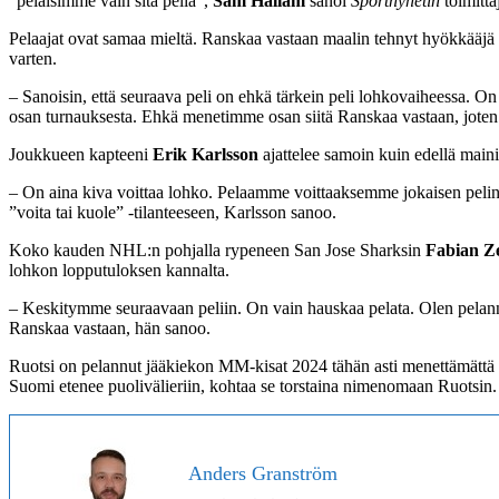
”pelaisimme vain sitä peliä”,
Sam Hallam
sanoi
Sportnyhetin
toimittaj
Pelaajat ovat samaa mieltä. Ranskaa vastaan maalin tehnyt hyökkääjä
varten.
– Sanoisin, että seuraava peli on ehkä tärkein peli lohkovaiheessa. On
osan turnauksesta. Ehkä menetimme osan siitä Ranskaa vastaan, joten t
Joukkueen kapteeni
Erik Karlsson
ajattelee samoin kuin edellä maini
– On aina kiva voittaa lohko. Pelaamme voittaaksemme jokaisen pelin,
”voita tai kuole” -tilanteeseen, Karlsson sanoo.
Koko kauden NHL:n pohjalla rypeneen San Jose Sharksin
Fabian Z
lohkon lopputuloksen kannalta.
– Keskitymme seuraavaan peliin. On vain hauskaa pelata. Olen pelan
Ranskaa vastaan, hän sanoo.
Ruotsi on pelannut jääkiekon MM-kisat 2024 tähän asti menettämättä
Suomi etenee puolivälieriin, kohtaa se torstaina nimenomaan Ruotsin.
Anders Granström