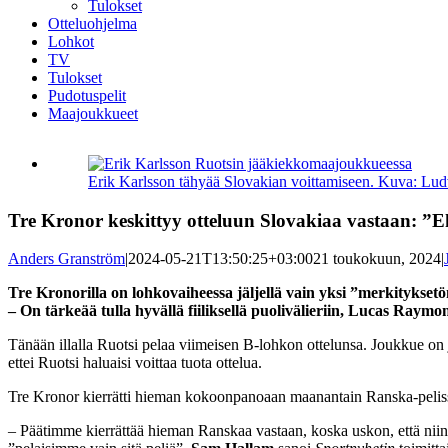
Tulokset
Otteluohjelma
Lohkot
TV
Tulokset
Pudotuspelit
Maajoukkueet
Katso
kuvaa
Erik Karlsson tähyää Slovakian voittamiseen. Kuva: Lu
isompana
Tre Kronor keskittyy otteluun Slovakiaa vastaan: ”E
Anders Granström
|
2024-05-21T13:50:25+03:00
21 toukokuun, 2024
|
Tre Kronorilla on lohkovaiheessa jäljellä vain yksi ”merkityksetö
– On tärkeää tulla hyvällä fiiliksellä puolivälieriin, Lucas Raymo
Tänään illalla Ruotsi pelaa viimeisen B-lohkon ottelunsa. Joukkue on j
ettei Ruotsi haluaisi voittaa tuota ottelua.
Tre Kronor kierrätti hieman kokoonpanoaan maanantain Ranska-pelissä,
– Päätimme kierrättää hieman Ranskaa vastaan, koska uskon, että niin