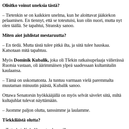
Olisitko voinut uneksia tästä?
– Tietenkin se on kaikkien unelma, kun he aloittavat jääkiekon
pelaamisen. En tiennyt, että se toteutuisi, kun olin nuori, mutta nyt
olen täällä. Se tapahtui, Stransky sanoo.
Miten aiot juhlistat mestaruutta?
– En tiedä. Mutta tästä tulee pitkä ilta, ja siitä tulee hauskaa.
Katsotaan mitä tapahtuu.
Myös
Dominik Kubalik,
joka oli Tšekin ratkaisupelaaja välierässä
Ruotsia vastaan, oli äärimmäisen ylpeä saadessaan kultamitalin
kaulaansa.
– Tämä on uskomatonta. Ja tuntuu varmaan vielä paremmalta
muutaman minuutin päästä, Kubalik sanoo.
Ottawa Senatorsin hyökkääjällä on myös selvät sävelet siitä, miltä
kultajuhlat tulevat näyttämään.
– Juomme paljon olutta, tanssimme ja laulamme.
Tšekkiläistä olutta?