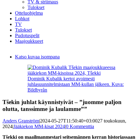
TV & striimaus
Tulokset
Otteluohjelma
Lohkot
TV
Tulokset
Pudotuspelit
Maajoukkueet
Katso kuvaa isompana
Dominik Kubalik kertoi avoimesti
juhlasuunnitelmistaan MM-kullan jälkeen. Kuva:
Bildbyrån
Tšekin juhlat käynnistyivät – ”juomme paljon
olutta, tanssimme ja laulamme””
Anders Granström
|
2024-05-27T11:50:40+03:00
27 toukokuun,
2024
|
Jääkiekon MM-kisat 2024
|
0 Kommenttia
Tšekki on maailmanmestari seitsemännen kerran historiassaan