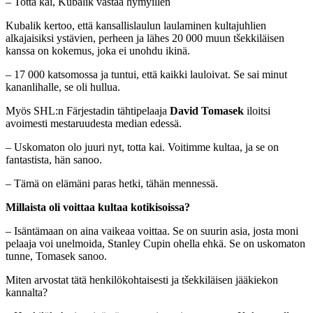
– Totta kai, Kubalik vastaa hymyillen
Kubalik kertoo, että kansallislaulun laulaminen kultajuhlien
alkajaisiksi ystävien, perheen ja lähes 20 000 muun tšekkiläisen
kanssa on kokemus, joka ei unohdu ikinä.
– 17 000 katsomossa ja tuntui, että kaikki lauloivat. Se sai minut
kananlihalle, se oli hullua.
Myös SHL:n Färjestadin tähtipelaaja
David Tomasek
iloitsi
avoimesti mestaruudesta median edessä.
– Uskomaton olo juuri nyt, totta kai. Voitimme kultaa, ja se on
fantastista, hän sanoo.
– Tämä on elämäni paras hetki, tähän mennessä.
Millaista oli voittaa kultaa kotikisoissa?
– Isäntämaan on aina vaikeaa voittaa. Se on suurin asia, josta moni
pelaaja voi unelmoida, Stanley Cupin ohella ehkä. Se on uskomaton
tunne, Tomasek sanoo.
Miten arvostat tätä henkilökohtaisesti ja tšekkiläisen jääkiekon
kannalta?