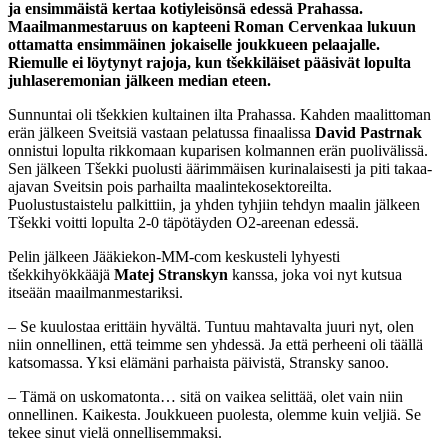
ja ensimmäistä kertaa kotiyleisönsä edessä Prahassa.
Maailmanmestaruus on kapteeni Roman Cervenkaa lukuun
ottamatta ensimmäinen jokaiselle joukkueen pelaajalle.
Riemulle ei löytynyt rajoja, kun tšekkiläiset pääsivät lopulta
juhlaseremonian jälkeen median eteen.
Sunnuntai oli tšekkien kultainen ilta Prahassa. Kahden maalittoman
erän jälkeen Sveitsiä vastaan pelatussa finaalissa
David Pastrnak
onnistui lopulta rikkomaan kuparisen kolmannen erän puolivälissä.
Sen jälkeen Tšekki puolusti äärimmäisen kurinalaisesti ja piti takaa-
ajavan Sveitsin pois parhailta maalintekosektoreilta.
Puolustustaistelu palkittiin, ja yhden tyhjiin tehdyn maalin jälkeen
Tšekki voitti lopulta 2-0 täpötäyden O2-areenan edessä.
Pelin jälkeen Jääkiekon-MM-com keskusteli lyhyesti
tšekkihyökkääjä
Matej Stranskyn
kanssa, joka voi nyt kutsua
itseään maailmanmestariksi.
– Se kuulostaa erittäin hyvältä. Tuntuu mahtavalta juuri nyt, olen
niin onnellinen, että teimme sen yhdessä. Ja että perheeni oli täällä
katsomassa. Yksi elämäni parhaista päivistä, Stransky sanoo.
– Tämä on uskomatonta… sitä on vaikea selittää, olet vain niin
onnellinen. Kaikesta. Joukkueen puolesta, olemme kuin veljiä. Se
tekee sinut vielä onnellisemmaksi.