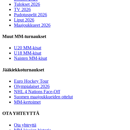
Tulokset 2026
TV 2026
Pudotuspelit 2026
Liput 2026
Maajoukkueet 2026
Muut MM-turnaukset
U20 MM-kisat
U18 MM-kisat
Naisten MM-kisat
Jääkiekkoturnaukset
Euro Hockey Tour
Olympialaiset 2026
NHL 4 Nations Face-Off
Suomen maajoukkueiden ottelut
MM-kertoimet
OTA YHTEYTTÄ
Ota yhteyttä