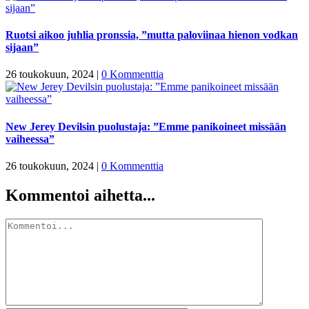
Ruotsi aikoo juhlia pronssia, ”mutta paloviinaa hienon vodkan
sijaan”
26 toukokuun, 2024
|
0 Kommenttia
New Jerey Devilsin puolustaja: ”Emme panikoineet missään
vaiheessa”
26 toukokuun, 2024
|
0 Kommenttia
Kommentoi aihetta...
Kommentti