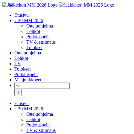
Skip
to
Etusivu
content
U20 MM 2026
Otteluohjelma
Lohkot
Pudotuspelit
TV & striimaus
Tulokset
Otteluohjelma
Lohkot
TV
Tulokset
Pudotuspelit
Maajoukkueet
Etsi
...
Etusivu
U20 MM 2026
Otteluohjelma
Lohkot
Pudotuspelit
TV & striimaus