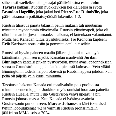
siihen asti vaellelleet tähtipelaajat päättivät astua esiin.
John
Tavares
katkaisi Ruotsin hyökkäyksen keskialueella ja syötti
Brandon Hagelille,
joka jatkoi heti
Pierre-Luc Dubois’lle,
joka
pääsi lataamaan poikittaissyötöstä lukemiksi 1-2.
Ruotsin tilaisuus päästä takaisin peliin mukaan tuli muutamaa
minuuttia myöhemmin ylivoimalla. Ruotsin ylivoimapeli, joka oli
ollut hieman horjuvaa turnauksen aikana, ei kutenkaan vakuuttanut.
Mutta heti Kanadan tultua täysilukuiseksi Tre Kronorin kapteeni
Erik Karlsson
nousi esiin ja pommitti ottelun tasoihin.
Ruotsi sai hyvän paineen maalin jälkeen ja onnistuivat myös
kääntämään pelin sen myötä. Kanadan maalivahti
Jordan
Binnington
katkaisi pitkän pystysyötön, mutta avasi epäonnekseen
suoraan Grundströmille, joka laukoi pienestä kulmasta. Veto yllätti
Binningtonin todella helpon oloisesti ja Ruotsi nappasi johdon, kun
peliä oli jäljellä vain kuusi minuuttia.
Tasoitusta hakenut Kanada otti maalivahdin pois puolitoista
minuuttia ennen loppua. Joukkue myös onnistui luomaan painetta
Ruotsin alueelle, mutta Filip Gustavsson venyi upeasti ja piti
Ruotsin johtoasemassa. Kun Kanada ei lyötänyt avaimia
Gustavssonin purkamiseen,
Marcus Johansson
kävi iskemässä
tyhjiin loppulukemat 4-2 ja varmisti Ruotsin pronssimitalin
jääkiekon MM-kisoissa 2024.