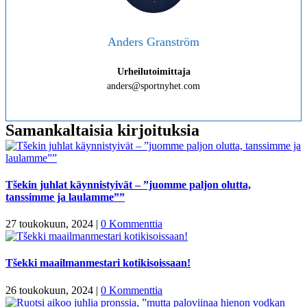
Anders Granström
Urheilutoimittaja
anders@sportnyhet.com
Samankaltaisia kirjoituksia
Tšekin juhlat käynnistyivät – ”juomme paljon olutta,
tanssimme ja laulamme””
27 toukokuun, 2024
|
0 Kommenttia
Tšekki maailmanmestari kotikisoissaan!
26 toukokuun, 2024
|
0 Kommenttia