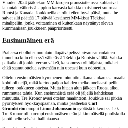
Vuoden 2024 jääkiekon MM-kisojen pronssiottelussa kohtasivat
lauantain välierissä tappion karvasta kalkkia maistaneet suurmaat
Ruotsi ja Kanada. Joukkueilla ei ollut eilen hyvä päivä, mutta he
saivat silti päättää 17 päivää kestäneet MM-kisat Tšekissä
mitalipeliin, jonka voittaminen ei kuitenkaan näyttänyt olevan
kummankaan joukkueen pääprioriteetti.
Ensimmäinen erä
Prahassa ei ollut sunnuntain iltapäiväpelissä aivan samanlainen
tunnelma kuin eilisessä välierässä Tšekin ja Ruotsin välillä. Vaikka
paikalla oli jonkin verran väkeä, katsomossa oli hiljaista, mikä ei
ehkä saanut ottelua syttymään niin upeasti kuin odotettiin.
Ottelun ensimmäisten kymmenen minuutin aikana laukauksia maalia
kohti oli neljä, mikä kertoo paljon kahden melko uneliaasti peliin
tulleen joukkueen otteista. Mutta hitaan alun jälkeen Ruotsi alkoi
rummuttaa tahtia. Kun ensimmäistä erää oli jäljellä kahdeksan
minuuttia, Tre Kronor avasi ottelun maalinteon. Joukkue sai pitkän
pyörityksen hyökkäyspäähän, minkä päätteeksi
Carl
Grundström
ampui
Linus Johanssonin
syötöstä lukemiksi 1-0.
Tre Kronor oli parempi ensimmäisen erän jälkimmäisellä puoliskolla
ja otti pelin selvästi hallintaansa.