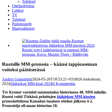
Tulokset
Otteluohjelma
Lohkot
TV
Tulokset
Pudotuspelit
Maajoukkueet
Katso
kuvaa
isompana
Ruotsi venyi päätöserässä ja nappasi MM-
pronssia. Kuva: Maxim Thore / Bildbyrån
Ruotsille MM-pronssia – käänsi tappioaseman
voitoksi päätöserässä
Anders Granström
|
2024-05-26T18:53:21+03:00
26 toukokuun,
2024
|
Jääkiekon MM-kisat 2024
|
0 Kommenttia
Tre Kronor varmisti sunnuntaina historiansa 48. MM-mitalin.
Ruotsi voitti Tšekissä pelattujen
jääkiekon MM-kisojen
pronssiottelussa Kanadan tasaisen ottelun jälkeen 4-2.
Pronssisija oli maan historian 18.