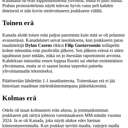
Kanadalla oli erän loppuminuuteilla ylivoima, mutta ei juuri muuta.
Prahan pronssiottelusta näytti tulevan hyvin vaisu peli kahden
ilmeisesti ei niin kovin motivoituneen joukkueen välillä.
Toinen erä
Kanada aloitti toisen erän paljon paremmin kuin mitä se oli pelannut
avauserässä. Kanadalaiset saivat tasoituksena, kun joukkueen paras
maalintekijä
Dylan Cozens
rikkoi
Filip Gustavssonin
nollapelin
kolme minuuttia erän puolivälin jälkeen. Sen jälkeen erässä ei sitten
tapahtunut juuri mitään, mikä on jo itsessään raportoinnin arvoista.
Kahdeksan minuuttia ennen loppua Ruotsi sai ottelun ensimmäisen
ylivoimansa, mutta se ei saanut luotua tarpeeksi painetta
ylivoimamaalin tekemiseksi.
Päätöserään lähdettiin 1-1 tasatilanteesta. Toinenkaan erä ei jää
historiaan maailman mielenkiintoisimpana jääkiekkoeränä.
Kolmas erä
Ottelu oli tasan kolmannen erän alussa, ja jommankumman
joukkueen piti siirtyä johtoon varmistaakseen MM-mitalin vuonna
2024. Ja se oli Kanada, joka näytti alukse edes hieman
kiinnostuneemmalta. Kun joukkue tarvitsi maalia, varjojen mailla