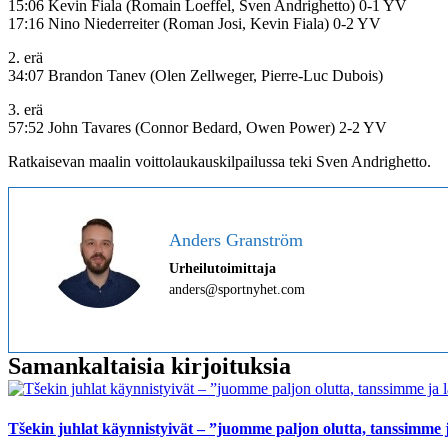
15:06 Kevin Fiala (Romain Loeffel, Sven Andrighetto) 0-1 YV
17:16 Nino Niederreiter (Roman Josi, Kevin Fiala) 0-2 YV
2. erä
34:07 Brandon Tanev (Olen Zellweger, Pierre-Luc Dubois)
3. erä
57:52 John Tavares (Connor Bedard, Owen Power) 2-2 YV
Ratkaisevan maalin voittolaukauskilpailussa teki Sven Andrighetto.
Anders Granström
Urheilutoimittaja
anders@sportnyhet.com
Samankaltaisia kirjoituksia
Tšekin juhlat käynnistyivät – ”juomme paljon olutta, tanssimme