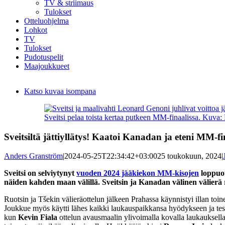
TV & striimaus
Tulokset
Otteluohjelma
Lohkot
TV
Tulokset
Pudotuspelit
Maajoukkueet
Katso kuvaa isompana
Sveitsi pelaa toista kertaa putkeen MM-finaalissa. Kuva
Sveitsiltä jättiyllätys! Kaatoi Kanadan ja eteni MM-fi
Anders Granström
|
2024-05-25T22:34:42+03:00
25 toukokuun, 2024
|
Sveitsi on selviytynyt
vuoden 2024 jääkiekon MM-kisojen
loppuot
näiden kahden maan välillä. Sveitsin ja Kanadan välinen välierä r
Ruotsin ja Tšekin välieräottelun jälkeen Prahassa käynnistyi illan toin
Joukkue myös käytti lähes kaikki laukauspaikkansa hyödykseen ja tes
kun
Kevin Fiala
ottelun avausmaalin ylivoimalla kovalla laukauksella