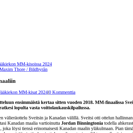
: Maxim Thore / Bildbyrån
naaliin
Jääkiekon MM-kisat 2024
|
0 Kommenttia
teluun ensimmäistä kertaa sitten vuoden 2018. MM-finaalissa Svei
atkesi lopulta vasta voittolaukauskilpailussa.
en välieräottelu Sveitsin ja Kanadan välillä. Sveitsi otti ottelun hallinn
tasi Kanadan maalia vartioinutta
Jordan Binningtonia
todella ahkerast
, joka löysi tiensä erinomaisesti Kanadan maalin yläkulmaan. Pian tämän 