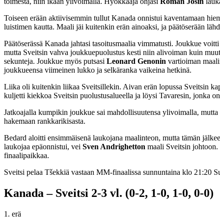
toimesta, niin ikään ylivoimalla. Hyökkääjä ohjasi
Roman Josin
lauka
Toiseen erään aktiivisemmin tullut Kanada onnistui kaventamaan hiema
luistimen kautta. Maali jäi kuitenkin erän ainoaksi, ja päätöserään lähd
Päätöserässä Kanada jahtasi tasoitusmaalia vimmatusti. Joukkue voitti
mutta Sveitsin vahva joukkuepuolustus kesti niin alivoiman kuin muutkin 
sekunteja. Joukkue myös putsasi
Leonard Genonin
vartioiman maalin
joukkueensa viimeinen lukko ja selkäranka vaikeina hetkinä.
Liika oli kuitenkin liikaa Sveitsillekin. Aivan erän lopussa Sveitsin k
kuljetti kiekkoa Sveitsin puolustusalueella ja löysi Tavaresin, jonka o
Jatkoajalla kumpikin joukkue sai mahdollisuutensa ylivoimalla, mutta 
hakemaan rankkarikisasta.
Bedard aloitti ensimmäisenä laukojana maalinteon, mutta tämän jälke
laukojaa epäonnistui, vei
Sven Andrighetton
maali Sveitsin johtoon.
finaalipaikkaa.
Sveitsi pelaa Tšekkiä vastaan MM-finaalissa sunnuntaina klo 21:20 S
Kanada – Sveitsi 2-3 vl. (0-2, 1-0, 1-0, 0-0)
1. erä