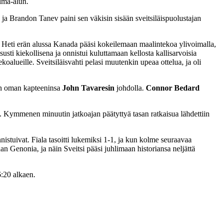
elma-alun.
ja Brandon Tanev paini sen väkisin sisään sveitsiläispuolustajan
ä. Heti erän alussa Kanada pääsi kokeilemaan maalintekoa ylivoimalla,
usti kiekollisena ja onnistui kuluttamaan kellosta kallisarvoisia
oalueille. Sveitsiläisvahti pelasi muutenkin upeaa ottelua, ja oli
hin oman kapteeninsa
John Tavaresin
johdolla.
Connor Bedard
t. Kymmenen minuutin jatkoajan päätyttyä tasan ratkaisua lähdettiin
istuivat. Fiala tasoitti lukemiksi 1-1, ja kun kolme seuraavaa
an Genonia, ja näin Sveitsi pääsi juhlimaan historiansa neljättä
:20 alkaen.