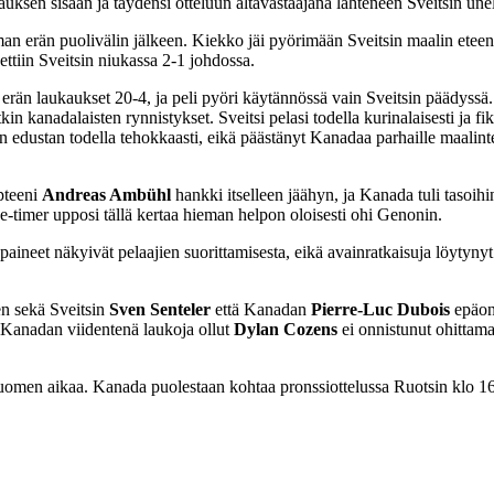
uksen sisään ja täydensi otteluun altavastaajana lähteneen Sveitsin un
n erän puolivälin jälkeen. Kiekko jäi pyörimään Sveitsin maalin eteen 
ettiin Sveitsin niukassa 2-1 johdossa.
 erän laukaukset 20-4, ja peli pyöri käytännössä vain Sveitsin päädyss
kanadalaisten rynnistykset. Sveitsi pelasi todella kurinalaisesti ja fiks
 edustan todella tehokkaasti, eikä päästänyt Kanadaa parhaille maalintek
apteeni
Andreas Ambühl
hankki itselleen jäähyn, ja Kanada tuli tasoi
ne-timer upposi tällä kertaa hieman helpon oloisesti ohi Genonin.
paineet näkyivät pelaajien suorittamisesta, eikä avainratkaisuja löytyny
en sekä Sveitsin
Sven Senteler
että Kanadan
Pierre-Luc Dubois
epäonn
 Kanadan viidentenä laukoja ollut
Dylan Cozens
ei onnistunut ohittama
uomen aikaa. Kanada puolestaan kohtaa pronssiottelussa Ruotsin klo 16