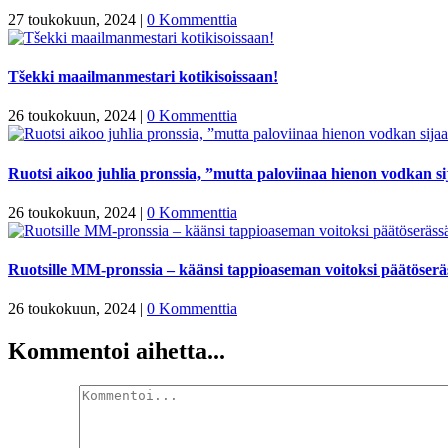
27 toukokuun, 2024
|
0 Kommenttia
Tšekki maailmanmestari kotikisoissaan!
26 toukokuun, 2024
|
0 Kommenttia
Ruotsi aikoo juhlia pronssia, ”mutta paloviinaa hienon vodkan s
26 toukokuun, 2024
|
0 Kommenttia
Ruotsille MM-pronssia – käänsi tappioaseman voitoksi päätöserä
26 toukokuun, 2024
|
0 Kommenttia
Kommentoi aihetta...