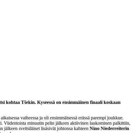
tsi kohtaa Tšekin. Kyseessä on ensimmäinen finaali koskaan
an aikaisessa vaiheessa ja oli ensimmäisessä erässä parempi joukkue.
i. Viidentoista minuutin pelin jälkeen aktiivinen laukominen palkittiin,
jälkeen sveitsiläiset lisäsivät johtonsa kahteen
Nino Niederreiterin