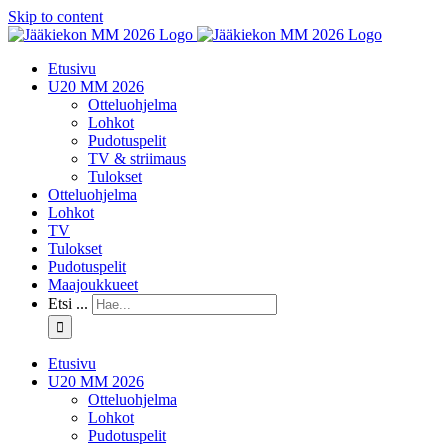
Skip to content
Etusivu
U20 MM 2026
Otteluohjelma
Lohkot
Pudotuspelit
TV & striimaus
Tulokset
Otteluohjelma
Lohkot
TV
Tulokset
Pudotuspelit
Maajoukkueet
Etsi ...
Etusivu
U20 MM 2026
Otteluohjelma
Lohkot
Pudotuspelit