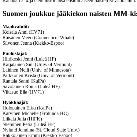
Kanadan 2–4 ja eteni historiansa ensimmäiseen naisten MM-finaaliin.
Suomen joukkue jääkiekon naisten MM-kis
Maalivahdit:
Keisala Anni (HV71)
Räisänen Meeri (Connecticut Whale)
Silvonen Jenna (Kiekko-Espoo)
Puolustajat:
Hiirikoski Jenni (Luleå HF)
Karjalainen Sini (Univ. of Vermont)
Laitinen Nelli (Univ. of Minnesota)
Parkkonen Krista (Univ. of Vermont)
Rantala Sanni (KalPa)
Savolainen Ronja (Luleå HF)
Viitasuo Ella (HV71)
Hyökkääjät:
Holopainen Elisa (KalPa)
Karvinen Michelle (Frölunda HC)
Liikala Julia (HIFK)
Nieminen Petra (Luleå HF)
Nylund Jenniina (St. Cloud State Univ.)
Rakkolainen Emmi (Kiekko-Espoo)