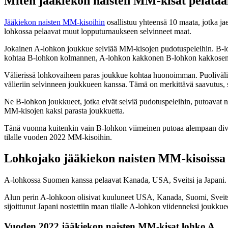
Miten jääkiekon naisten MM-kisat pelata
Jääkiekon naisten MM-kisoihin
osallistuu yhteensä 10 maata, jotka j
lohkossa pelaavat muut lopputurnaukseen selvinneet maat.
Jokainen A-lohkon joukkue selviää MM-kisojen pudotuspeleihin. B-lohk
kohtaa B-lohkon kolmannen, A-lohkon kakkonen B-lohkon kakkosen ja 
Välierissä lohkovaiheen paras joukkue kohtaa huonoimman. Puoliväli
välieriin selvinneen joukkueen kanssa. Tämä on merkittävä saavutus,
Ne B-lohkon joukkueet, jotka eivät selviä pudotuspeleihin, putoavat 
MM-kisojen kaksi parasta joukkuetta.
Tänä vuonna kuitenkin vain B-lohkon viimeinen putoaa alempaan divisio
tilalle vuoden 2022 MM-kisoihin.
Lohkojako jääkiekon naisten MM-kisoissa
A-lohkossa Suomen kanssa pelaavat Kanada, USA, Sveitsi ja Japani. 
Alun perin A-lohkoon olisivat kuuluneet USA, Kanada, Suomi, Sveits
sijoittunut Japani nostettiin maan tilalle A-lohkon viidenneksi jou
Vuoden 2022 jääkiekon naisten MM-kisat lohko A