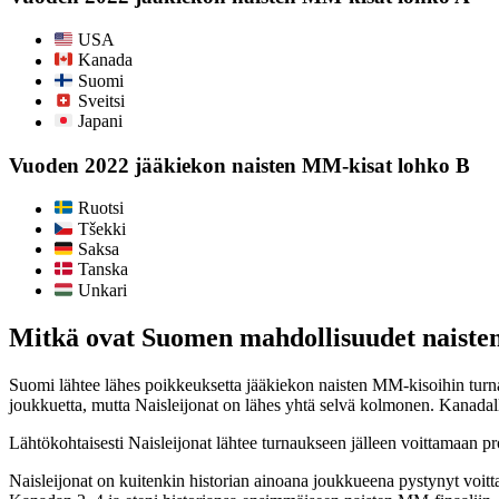
USA
Kanada
Suomi
Sveitsi
Japani
Vuoden 2022 jääkiekon naisten MM-kisat lohko B
Ruotsi
Tšekki
Saksa
Tanska
Unkari
Mitkä ovat Suomen mahdollisuudet naiste
Suomi lähtee lähes poikkeuksetta jääkiekon naisten MM-kisoihin turn
joukkuetta, mutta Naisleijonat on lähes yhtä selvä kolmonen. Kanadal
Lähtökohtaisesti Naisleijonat lähtee turnaukseen jälleen voittamaan 
Naisleijonat on kuitenkin historian ainoana joukkueena pystynyt vo