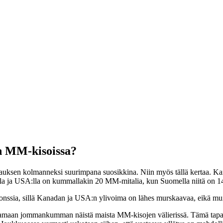
n MM-kisoissa?
auksen kolmanneksi suurimpana suosikkina. Niin myös tällä kertaa. Kan
la ja USA:lla on kummallakin 20 MM-mitalia, kun Suomella niitä on 14. 
pronssia, sillä Kanadan ja USA:n ylivoima on lähes murskaavaa, eikä mu
ittamaan jommankumman näistä maista MM-kisojen välierissä. Tämä tapah