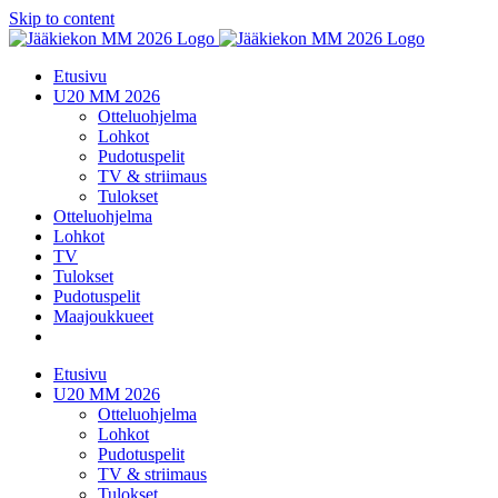
Skip to content
Etusivu
U20 MM 2026
Otteluohjelma
Lohkot
Pudotuspelit
TV & striimaus
Tulokset
Otteluohjelma
Lohkot
TV
Tulokset
Pudotuspelit
Maajoukkueet
Etusivu
U20 MM 2026
Otteluohjelma
Lohkot
Pudotuspelit
TV & striimaus
Tulokset