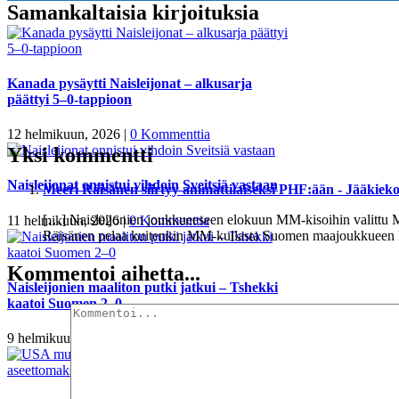
Samankaltaisia kirjoituksia
Kanada pysäytti Naisleijonat – alkusarja
päättyi 5–0-tappioon
12 helmikuun, 2026
|
0 Kommenttia
Yksi kommentti
Naisleijonat onnistui vihdoin Sveitsiä vastaan
Meeri Räisänen siirtyy ammattilaiseksi PHF:ään - Jääkie
[…] Naisleijonien joukkueeseen elokuun MM-kisoihin valittu
11 helmikuun, 2026
|
0 Kommenttia
Räisänen pelaa kuitenkin MM-kullasta Suomen maajoukkueen k
Kommentoi aihetta...
Naisleijonien maaliton putki jatkui – Tshekki
kaatoi Suomen 2–0
9 helmikuun, 2026
|
0 Kommenttia