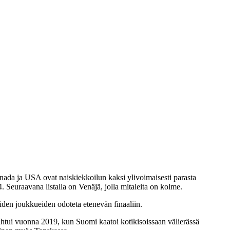
ada ja USA ovat naiskiekkoilun kaksi ylivoimaisesti parasta
Seuraavana listalla on Venäjä, jolla mitaleita on kolme.
iden joukkueiden odoteta etenevän finaaliin.
tui vuonna 2019, kun Suomi kaatoi kotikisoissaan välierässä