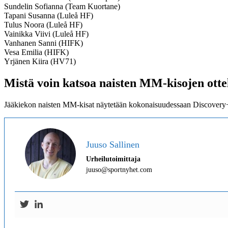
Sundelin Sofianna (Team Kuortane)
Tapani Susanna (Luleå HF)
Tulus Noora (Luleå HF)
Vainikka Viivi (Luleå HF)
Vanhanen Sanni (HIFK)
Vesa Emilia (HIFK)
Yrjänen Kiira (HV71)
Mistä voin katsoa naisten MM-kisojen otte
Jääkiekon naisten MM-kisat näytetään kokonaisuudessaan Discovery+ -
Juuso Sallinen
Urheilutoimittaja
juuso@sportnyhet.com