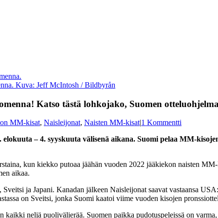
na. Kuva: Jeff McIntosh / Bildbyrån
menna! Katso tästä lohkojako, Suomen otteluohjelma 
kon MM-kisat
,
Naisleijonat
,
Naisten MM-kisat
|
1 Kommentti
 elokuuta – 4. syyskuuta välisenä aikana. Suomi pelaa MM-kisoje
rstaina, kun kiekko putoaa jäähän vuoden 2022 jääkiekon naisten MM-k
men aikaa.
Sveitsi ja Japani. Kanadan jälkeen Naisleijonat saavat vastaansa USA:
ssa on Sveitsi, jonka Suomi kaatoi viime vuoden kisojen pronssiottel
an kaikki neljä puolivälierää. Suomen paikka pudotuspeleissä on varma, s