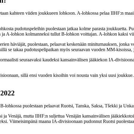
an?
aetaan kahteen viiden joukkueen lohkoon. A-lohkossa pelaa IIHF:n maai
osta pudotuspeleihin puolestaan jatkaa kolme parasta joukkuetta. Puoli
A-lohkon kolmanneksi tullut B-lohkon voittajan. A-lohkon kaksi viim
erien häviäjät, puolestaan, pelaavat keskenään miniturnauksen, jonka
 sillä se takaa pudotuspelipaikan myös seuraavan vuoden MM-kisoissa, 
normaalisti seuraavaksi kaudeksi kansainvälisen jääkiekon IA-divisioon
onaan, sillä ensi vuoden kisoihin voi nousta vain yksi uusi joukkue. T
 2022
B-lohkossa puolestaan pelaavat Ruotsi, Tanska, Saksa, Tšekki ja Unkar
i ja Venäjä, mutta IIHF:n suljettua Venäjän kansainvälisen jääkiekko
kkueeksi. Viimeisimpänä maana IA-divisioonaan pudonnut Ruotsi puolest