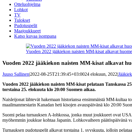
Otteluohjelma
Lohkot
TV
Tulokset
Pudotuspelit
Maajoukkueet
Katso kuvaa isompana
Vuoden 2022 jääkiekon naisten MM-kisat alkavat huomen
Vuoden 2022 jääkiekon naisten MM-kisat alkavat huo
Juuso Sallinen
|
2022-08-25T21:39:45+03:00
24 elokuun, 2022
|
Jääkie
Vuoden 2022 jääkiekon naisten MM-kisat pelataan Tanskassa 25.
torstaina 25. elokuuta klo 20:00 Suomen aikaa.
Naisleijonat lähtevät hakemaan historiansa ensimmäistä MM-kultaa to
maailmanmestarin Kanadan heti kisojen avauspäivänä klo 20:00 Suo
Suomi pelaa turnauksen A-lohkossa, jonka muut joukkueet ovat USA, 
myöhemmin joukkue kohtaa Japanin. Lohkovaiheen päätöspäivänä vasta
Turnauksen pudotuspelit alkavat torstaina 1. syyskuuta, jolloin pelata