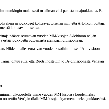
lmanrankingin mukaisesti maailman viisi parasta maajoukkuetta. B-
välierissä joukkueet kohtaavat toisensa niin, että A-lohkon voittaja
eistä kohtaavat toisensa.
 voittaja pääsee seuraavan vuoden MM-kisojen A-lohkoon neljän
ja estää joukkuetta putoamasta alempaan divisioonaan.
aan. Niiden tilalle seuraavan vuoden kisoihin nousee IA-divisioonan
ämä johtuu siitä, että Ruotsi nostettiin jo IA-divisioonasta Venäjän
i.
toiminnan ulkopuolelle viime vuoden MM-kisoissa kuudenneksi
aan nostettiin Venäjän tilalle MM-kisojen kymmenenneksi joukkueeksi.