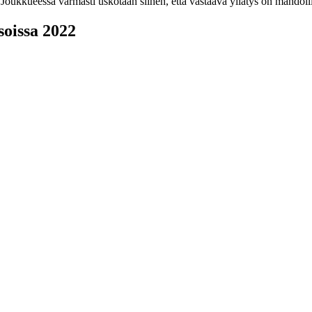
 Joukkueessa varmasti uskotaan siihen, että vastaava yllätys on mahdol
oissa 2022