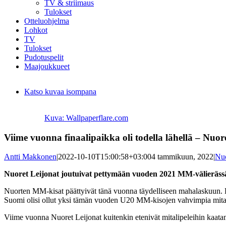
TV & striimaus
Tulokset
Otteluohjelma
Lohkot
TV
Tulokset
Pudotuspelit
Maajoukkueet
Katso kuvaa isompana
Kuva: Wallpaperflare.com
Viime vuonna finaalipaikka oli todella lähellä – Nuor
Antti Makkonen
|
2022-10-10T15:00:58+03:00
4 tammikuun, 2022
|
Nuo
Nuoret Leijonat joutuivat pettymään vuoden 2021 MM-välierässä, 
Nuorten MM-kisat päättyivät tänä vuonna täydelliseen mahalaskuun. He
Suomi olisi ollut yksi tämän vuoden U20 MM-kisojen vahvimpia mitalieh
Viime vuonna Nuoret Leijonat kuitenkin etenivät mitalipeleihin kaata