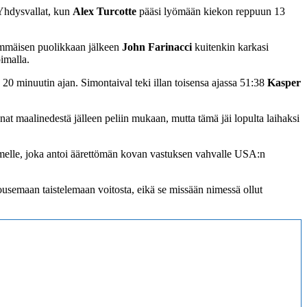
 Yhdysvallat, kun
Alex Turcotte
pääsi lyömään kiekon reppuun 13
simmäisen puolikkaan jälkeen
John Farinacci
kuitenkin karkasi
imalla.
n 20 minuutin ajan. Simontaival teki illan toisensa ajassa 51:38
Kasper
t maalinedestä jälleen peliin mukaan, mutta tämä jäi lopulta laihaksi
uomelle, joka antoi äärettömän kovan vastuksen vahvalle USA:n
ousemaan taistelemaan voitosta, eikä se missään nimessä ollut