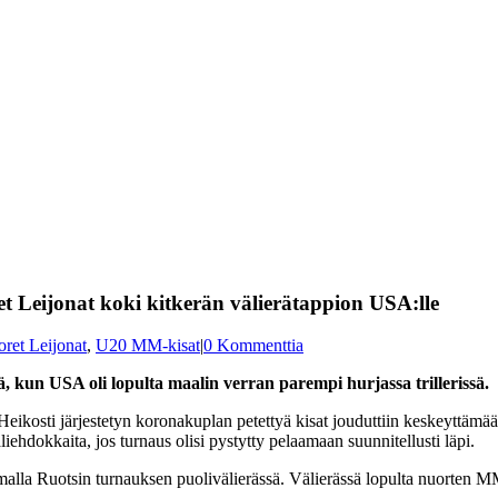
et Leijonat koki kitkerän välierätappion USA:lle
ret Leijonat
,
U20 MM-kisat
|
0 Kommenttia
kun USA oli lopulta maalin verran parempi hurjassa trillerissä.
ikosti järjestetyn koronakuplan petettyä kisat jouduttiin keskeyttämään
dokkaita, jos turnaus olisi pystytty pelaamaan suunnitellusti läpi.
malla Ruotsin turnauksen puolivälierässä. Välierässä lopulta nuorten 