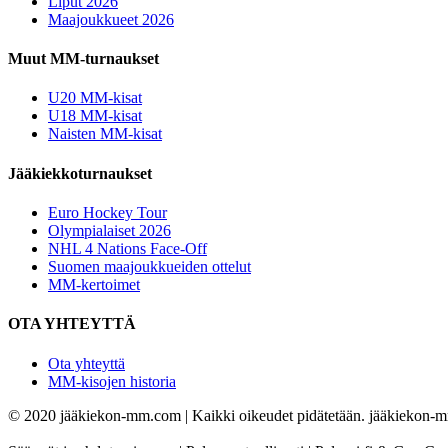
Liput 2026
Maajoukkueet 2026
Muut MM-turnaukset
U20 MM-kisat
U18 MM-kisat
Naisten MM-kisat
Jääkiekkoturnaukset
Euro Hockey Tour
Olympialaiset 2026
NHL 4 Nations Face-Off
Suomen maajoukkueiden ottelut
MM-kertoimet
OTA YHTEYTTÄ
Ota yhteyttä
MM-kisojen historia
© 2020 jääkiekon-mm.com | Kaikki oikeudet pidätetään. jääkiekon-mm.