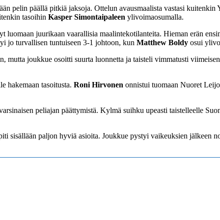
ään pelin päällä pitkiä jaksoja. Ottelun avausmaalista vastasi kuitenkin
itenkin tasoihin
Kasper
Simontaipaleen
ylivoimaosumalla.
t luomaan juurikaan vaarallisia maalintekotilanteita. Hieman erän en
yi jo turvallisen tuntuiseen 3-1 johtoon, kun
Matthew Boldy
osui ylivo
, mutta joukkue osoitti suurta luonnetta ja taisteli vimmatusti viimeise
lle hakemaan tasoitusta.
Roni Hirvonen
onnistui tuomaan Nuoret Leijona
 varsinaisen peliajan päättymistä. Kylmä suihku upeasti taistelleelle S
iti sisällään paljon hyviä asioita. Joukkue pystyi vaikeuksien jälkeen n