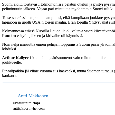
Suomi aloitti loistavasti Edmontonissa pelatun ottelun ja pystyi pysym
peliminuutin jälkeen. Vajaat pari minuuttia myöhemmin Suomi tuli ku
Toisessa erässä tempo hieman putosi, eikä kumpikaan joukkue pystyny
läpiajoon ja upotti USA:n toisen maalin. Erän lopulla Yhdysvallat siirt
Kolmannessa erässä Nuorilla Leijonilla oli valtava vuori kiivettävänään
Puution
esityön jälkeen ja kirivaihe oli käynnissä.
Noin neljä minuuttia ennen peliajan loppumista Suomi pääsi ylivoima
lohduksi.
Arthur Kaliyev
iski ottelun päätösnumerot vain reilu minuutti ennen
joukkueelle.
Finaalipaikka jäi viime vuonna siis haaveeksi, mutta Suomen turnaus p
kaukana.
Antti Makkonen
Urheilutoimittaja
antti@sportnyhet.com