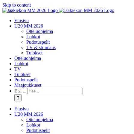
Skip to content
Etusivu
U20 MM 2026
Otteluohjelma
Lohkot
Pudotuspelit
TV & striimaus
Tulokset
Otteluohjelma
Lohkot
TV
Tulokset
Pudotuspelit
Maajoukkueet
Etsi ...
Etusivu
U20 MM 2026
Otteluohjelma
Lohkot
Pudotuspelit