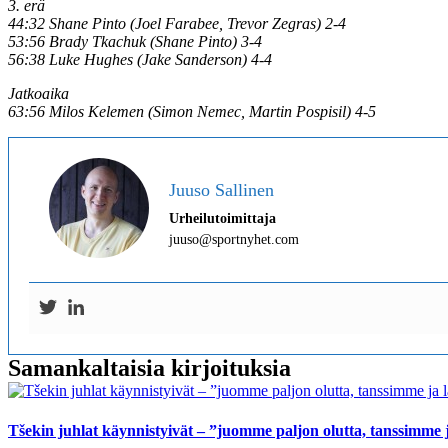
3. erä
44:32 Shane Pinto (Joel Farabee, Trevor Zegras) 2-4
53:56 Brady Tkachuk (Shane Pinto) 3-4
56:38 Luke Hughes (Jake Sanderson) 4-4
Jatkoaika
63:56 Milos Kelemen (Simon Nemec, Martin Pospisil) 4-5
Juuso Sallinen
Urheilutoimittaja
juuso@sportnyhet.com
Samankaltaisia kirjoituksia
Tšekin juhlat käynnistyivät – ”juomme paljon olutta, tanssimme