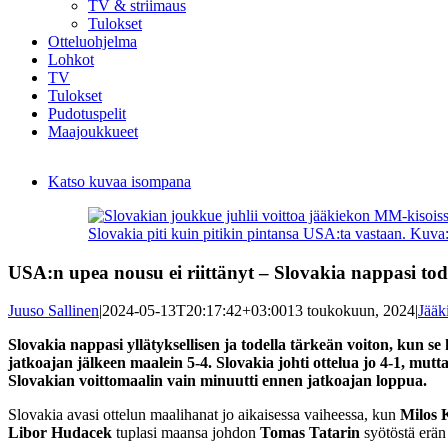
TV & striimaus
Tulokset
Otteluohjelma
Lohkot
TV
Tulokset
Pudotuspelit
Maajoukkueet
Katso kuvaa isompana
Slovakia piti kuin pitikin pintansa USA:ta vastaan. Kuva
USA:n upea nousu ei riittänyt – Slovakia nappasi tode
Juuso Sallinen
|
2024-05-13T20:17:42+03:00
13 toukokuun, 2024
|
Jääk
Slovakia nappasi yllätyksellisen ja todella tärkeän voiton, kun
jatkoajan jälkeen maalein 5-4. Slovakia johti ottelua jo 4-1, mu
Slovakian voittomaalin vain minuutti ennen jatkoajan loppua.
Slovakia avasi ottelun maalihanat jo aikaisessa vaiheessa, kun
Milos 
Libor Hudacek
tuplasi maansa johdon
Tomas Tatarin
syötöstä erän