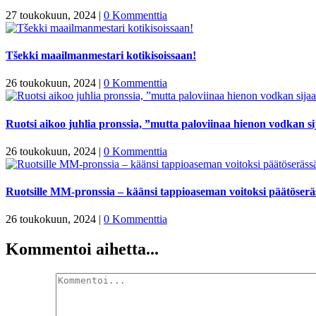
27 toukokuun, 2024
|
0 Kommenttia
Tšekki maailmanmestari kotikisoissaan!
26 toukokuun, 2024
|
0 Kommenttia
Ruotsi aikoo juhlia pronssia, ”mutta paloviinaa hienon vodkan s
26 toukokuun, 2024
|
0 Kommenttia
Ruotsille MM-pronssia – käänsi tappioaseman voitoksi päätöserä
26 toukokuun, 2024
|
0 Kommenttia
Kommentoi aihetta...