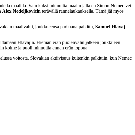
ahdella maalilla. Vain kaksi minuuttia maalin jälkeen Simon Nemec vei
n
Alex Nedeljkovicin
terävällä rannelaukauksella. Tämä jäi myös
lovakian maalivahti, joukkueensa parhaana palkittu,
Samuel Hlavaj
hittamaan Hlavaj’n. Hieman erän puolenvälin jälkeen joukkueen
ihin kolme ja puoli minuuttia ennen erän loppua.
telussa voitosta. Slovakian aktiivisuus kuitenkin palkittiin, kun Nemec