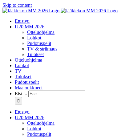
Skip to content
Etusivu
U20 MM 2026
Otteluohjelma
Lohkot
Pudotuspelit
TV & striimaus
Tulokset
Otteluohjelma
Lohkot
TV
Tulokset
Pudotuspelit
Maajoukkueet
Etsi ...
Etusivu
U20 MM 2026
Otteluohjelma
Lohkot
Pudotuspelit