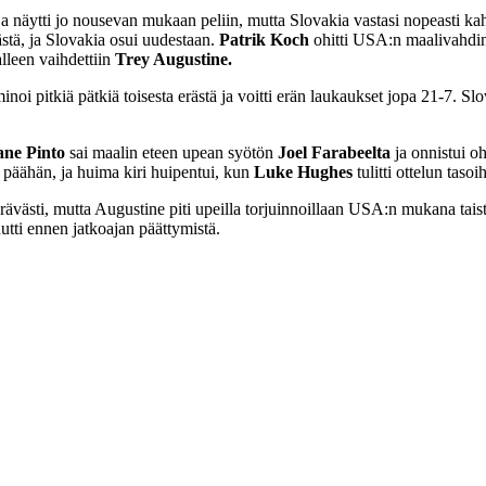
ja näytti jo nousevan mukaan peliin, mutta Slovakia vastasi nopeasti k
stä, ja Slovakia osui uudestaan.
Patrik Koch
ohitti USA:n maalivahdi
alleen vaihdettiin
Trey Augustine.
oi pitkiä pätkiä toisesta erästä ja voitti erän laukaukset jopa 21-7. S
ane Pinto
sai maalin eteen upean syötön
Joel Farabeelta
ja onnistui o
 päähän, ja huima kiri huipentui, kun
Luke Hughes
tulitti ottelun taso
erävästi, mutta Augustine piti upeilla torjuinnoillaan USA:n mukana tais
utti ennen jatkoajan päättymistä.