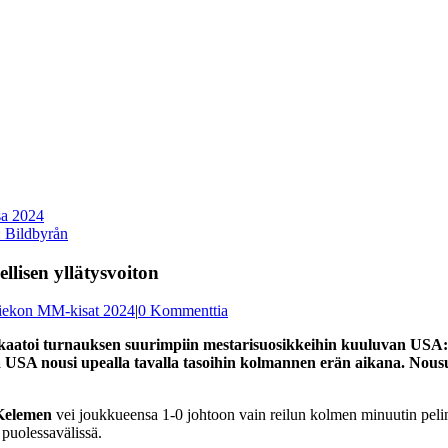
: Bildbyrån
llisen yllätysvoiton
iekon MM-kisat 2024
|
0 Kommenttia
 se kaatoi turnauksen suurimpiin mestarisuosikkeihin kuuluvan USA
tta USA nousi upealla tavalla tasoihin kolmannen erän aikana. Nous
Kelemen
vei joukkueensa 1-0 johtoon vain reilun kolmen minuutin pelin 
 puolessavälissä.