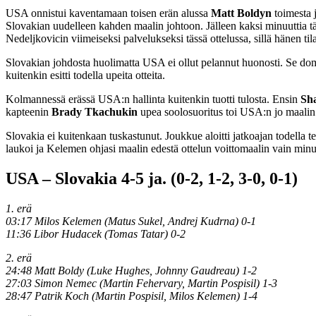
USA onnistui kaventamaan toisen erän alussa
Matt Boldyn
toimesta 
Slovakian uudelleen kahden maalin johtoon. Jälleen kaksi minuuttia tä
Nedeljkovicin viimeiseksi palvelukseksi tässä ottelussa, sillä hänen til
Slovakian johdosta huolimatta USA ei ollut pelannut huonosti. Se domin
kuitenkin esitti todella upeita otteita.
Kolmannessä erässä USA:n hallinta kuitenkin tuotti tulosta. Ensin
Sh
kapteenin
Brady Tkachukin
upea soolosuoritus toi USA:n jo maalin
Slovakia ei kuitenkaan tuskastunut. Joukkue aloitti jatkoajan todella t
laukoi ja Kelemen ohjasi maalin edestä ottelun voittomaalin vain minu
USA – Slovakia 4-5 ja. (0-2, 1-2, 3-0, 0-1)
1. erä
03:17 Milos Kelemen (Matus Sukel, Andrej Kudrna) 0-1
11:36 Libor Hudacek (Tomas Tatar) 0-2
2. erä
24:48 Matt Boldy (Luke Hughes, Johnny Gaudreau) 1-2
27:03 Simon Nemec (Martin Fehervary, Martin Pospisil) 1-3
28:47 Patrik Koch (Martin Pospisil, Milos Kelemen) 1-4