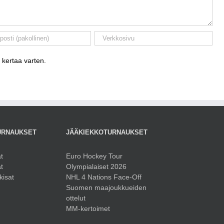
 kertaa varten.
URNAUKSET
JÄÄKIEKKOTURNAUKSET
t
Euro Hockey Tour
t
Olympialaiset 2026
kisat
NHL 4 Nations Face-Off
Suomen maajoukkueiden
ottelut
MM-kertoimet