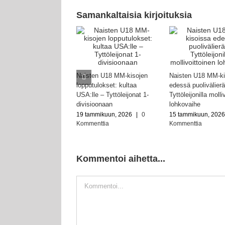
Samankaltaisia kirjoituksia
Naisten U18 MM-kisojen
Naisten U18 MM-ki
lopputulokset: kultaa
edessä puolivälierä
USA:lle – Tyttöleijonat 1-
Tyttöleijonilla molli
divisioonaan
lohkovaihe
19 tammikuun, 2026
|
0
15 tammikuun, 202
Kommenttia
Kommenttia
Kommentoi aihetta...
Kommentti