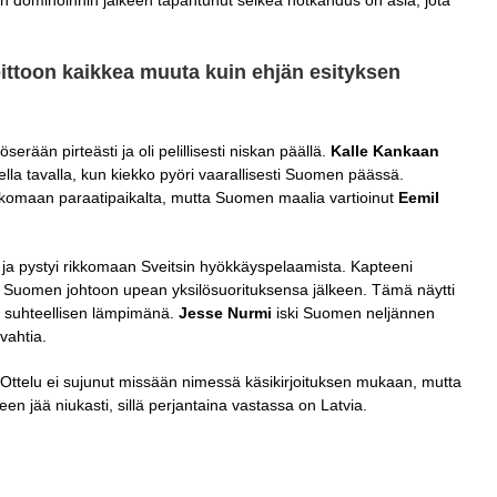
oittoon kaikkea muuta kuin ehjän esityksen
serään pirteästi ja oli pelillisesti niskan päällä.
Kalle Kankaan
la tavalla, kun kiekko pyöri vaarallisesti Suomen päässä.
komaan paraatipaikalta, mutta Suomen maalia vartioinut
Eemil
 ja pystyi rikkomaan Sveitsin hyökkäyspelaamista. Kapteeni
vasi Suomen johtoon upean yksilösuorituksensa jälkeen. Tämä näytti
sa suhteellisen lämpimänä.
Jesse Nurmi
iski Suomen neljännen
vahtia.
 Ottelu ei sujunut missään nimessä käsikirjoituksen mukaan, mutta
en jää niukasti, sillä perjantaina vastassa on Latvia.