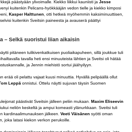
kejä päästyään ylivoimalle. Kiekko liikkui kauniisti ja
Jesse
enyi kuitenkin Pelicans-hyökkääjän vedon tielle ja kiekko kimposi
eeni,
Kasper Halttunen
, otti hetkeä myöhemmin kaksiminuuttisen,
i selvisi kuitenkin Sveitsin paineesta ja avauserä päättyi
– Selkä suoristui liian aikaisin
näytti pitäneen tulikivenkatkuisen puoliaikapuheen, sillä joukkue tuli
ihailtavalla tavalla heti ensi minuuteista lähtien ja Sveitsi oli hätää
stuskannalle, ja Jennin miehistö sortui jäähyilyyn.
 erää oli pelattu vajaat kuusi minuuttia. Hyvällä pelipäällä ollut
Tom Leppä
onnistui. Ottelu näytti sujuvan täysin Suomen
uleijonat päästivät Sveitsin jälleen peliin mukaan.
Maxim Eliseevin
iukui neliön keskeltä ja ampui komeasti ylänurkkaan. Sveitsi tuli
sen kardinaalimunauksen jälkeen.
Veeti Väisänen
syötti oman
, joka latasi kiekon verkon perukoille.
lun dominoinnin jälkeen tapahtunut selkeä notkahdus on asia, jota