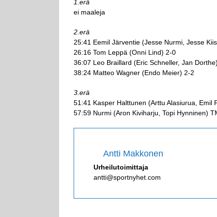
1.erä
ei maaleja
2.erä
25:41 Eemil Järventie (Jesse Nurmi, Jesse Kii
26:16 Tom Leppä (Onni Lind) 2-0
36:07 Leo Braillard (Eric Schneller, Jan Dorthe
38:24 Matteo Wagner (Endo Meier) 2-2
3.erä
51:41 Kasper Halttunen (Arttu Alasiurua, Emil 
57:59 Nurmi (Aron Kiviharju, Topi Hynninen) 
Antti Makkonen
Urheilutoimittaja
antti@sportnyhet.com