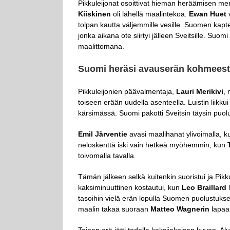
Pikkuleijonat osoittivat hieman heräämisen merk
Kiiskinen
oli lähellä maalintekoa.
Ewan Huet
v
tolpan kautta väljemmille vesille. Suomen kapt
jonka aikana ote siirtyi jälleen Sveitsille. Suom
maalittomana.
Suomi heräsi avauserän kohmeesta 
Pikkuleijonien päävalmentaja,
Lauri Merikivi
, 
toiseen erään uudella asenteella. Luistin liikkui 
kärsimässä. Suomi pakotti Sveitsin täysin puolu
Emil Järventie
avasi maalihanat ylivoimalla, kun
neloskenttä iski vain hetkeä myöhemmin, kun
toivomalla tavalla.
Tämän jälkeen selkä kuitenkin suoristui ja Pikk
kaksiminuuttinen kostautui, kun
Leo Braillard
l
tasoihin vielä erän lopulla Suomen puolustuk
maalin takaa suoraan
Matteo
Wagnerin
lapaan
Toinen erä jätti todella kaksijakoisen kuvan. A