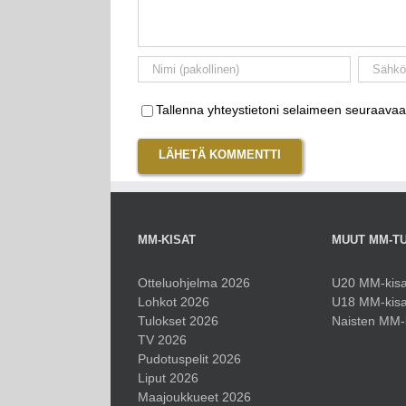
Tallenna yhteystietoni selaimeen seuraavaa
MM-KISAT
MUUT MM-T
Otteluohjelma 2026
U20 MM-kisa
Lohkot 2026
U18 MM-kisa
Tulokset 2026
Naisten MM-
TV 2026
Pudotuspelit 2026
Liput 2026
Maajoukkueet 2026