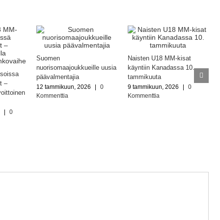
Suomen
Naisten U18 MM-kisat
nuorisomaajoukkueille uusia
käyntiin Kanadassa 10.
soissa
päävalmentajia
tammikuuta
t –
12 tammikuun, 2026
|
0
9 tammikuun, 2026
|
0
voittoinen
Kommenttia
Kommenttia
6
|
0