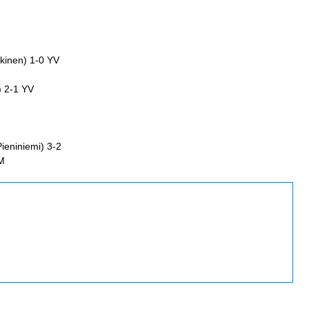
skinen) 1-0 YV
) 2-1 YV
Pieniniemi) 3-2
TM