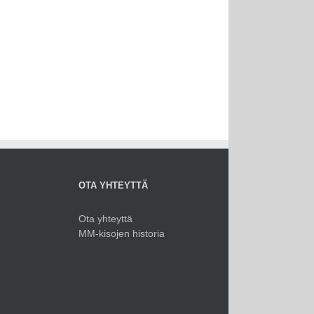
OTA YHTEYTTÄ
Ota yhteyttä
MM-kisojen historia