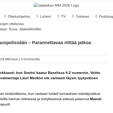
Otteluohjelma
Lohkot
TV
Tulokset
Pudotusp
taan. Kuva: Jääkiekkoliitto
uspelissään – Parannettavaa riittää jatkoa
U18 MM-kisat
|
0 Kommenttia
okkaasti, kun Sveitsi kaatui Baselissa 4-2 numeroin. Voitto
ävalmentaja Lauri Merikivi ole varmasti täysin tyytyväinen
an keskiviikkona, kun vastaan luisteli turnauksen isäntäjoukkue
uteilla hieman telineissä ja kotiyleisönsä edessä pelannut
Marcel
apuoli.