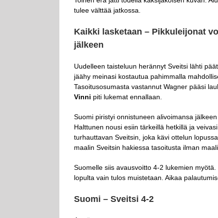
tulee välttää jatkossa.
Kaikki lasketaan – Pikkuleijonat v
jälkeen
Uudelleen taisteluun herännyt Sveitsi lähti päätö
jäähy meinasi kostautua pahimmalla mahdollisel
Tasoitusosumasta vastannut Wagner pääsi lau
Vinni
piti lukemat ennallaan.
Suomi piristyi onnistuneen alivoimansa jälkeen
Halttunen nousi esiin tärkeillä hetkillä ja vei
turhauttavan Sveitsin, joka kävi ottelun lopus
maalin Sveitsin hakiessa tasoitusta ilman maali
Suomelle siis avausvoitto 4-2 lukemien myötä.
lopulta vain tulos muistetaan. Aikaa palautumise
Suomi – Sveitsi 4-2