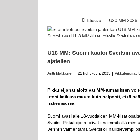
Skip
to
content
Etusivu
U20 MM 2026
Katso
kuvaa
Suomi avasi U18 MM-kisat voitolla Sveitsiä vas
isompana
U18 MM: Suomi kaatoi Sveitsin ava
ajatellen
Antti Makkonen
|
21 huhtikuun, 2023
|
Pikkuleijonat
,
Pikkuleijonat aloittivat MM
-turnauksen voit
irtosi kaikkea muuta kuin helposti, eikä pä
näkemäänsä.
Suomi avasi alle 18-vuotiaiden MM-kisat osalta
Sveitsi. Pikkuleijonat olivat ensimmäisillä minu
Jennin
valmentama Sveitsi oli hallitsevampi os